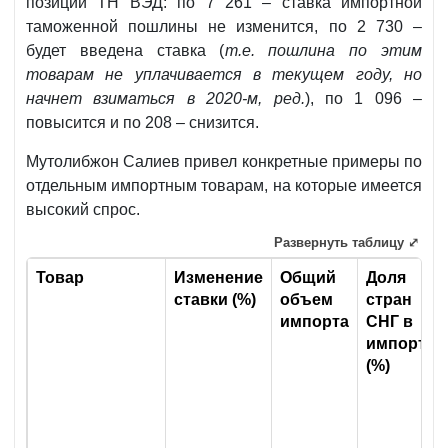
позиций ТН ВЭД: по 7 261 – ставка импортной
таможенной пошлины не изменится, по 2 730 –
будет введена ставка (
т.е. пошлина по этим
товарам не уплачивается в текущем году, но
начнет взиматься в 2020-м, ред.
), по 1 096 –
повысится и по 208 – снизится.
Мутолибжон Салиев привел конкретные примеры по
отдельным импортным товарам, на которые имеется
высокий спрос.
Развернуть таблицу ⤢
Товар
Изменение
Общий
Доля
ставки (%)
объем
стран
импорта
СНГ в
импорте
(%)