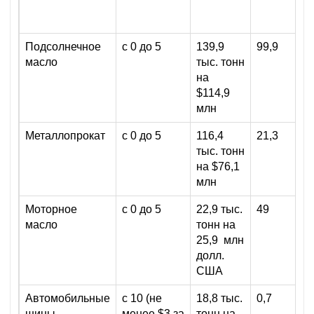
Подсолнечное
с 0 до 5
139,9
99,9
масло
тыс. тонн
на
$114,9
млн
Металлопрокат
с 0 до 5
116,4
21,3
тыс. тонн
на $76,1
млн
Моторное
с 0 до 5
22,9 тыс.
49
масло
тонн на
25,9 млн
долл.
США
Автомобильные
с 10 (не
18,8 тыс.
0,7
шины
менее $3 за
тонн на