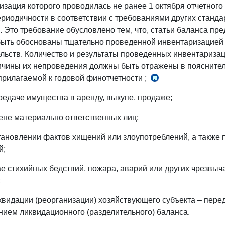
зация которого проводилась не ранее 1 октября отчетного г
ериодичности в соответствии с требованиями других стандар
). Это требование обусловлено тем, что, статьи баланса пр
ыть обоснованы тщательно проведенной инвентаризацией
ельств. Количество и результаты проведенных инвентаризац
ичины их непроведения должны быть отражены в поясните
 прилагаемой к годовой финотчетности ;
Правила
по
ередаче имущества в аренду, выкупе, продаже;
заполнению
форм
мене материально ответственных лиц;
финансовой
становлении фактов хищений или злоупотреблений, а также 
отчетности,
й;
рег.
МЮ
чае стихийных бедствий, пожара, аварий или других чрезвы
№
;
1209
иквидации (реорганизации) хозяйствующего субъекта – пере
от
нием ликвидационного (разделительного) баланса.
24.01.2003
г.