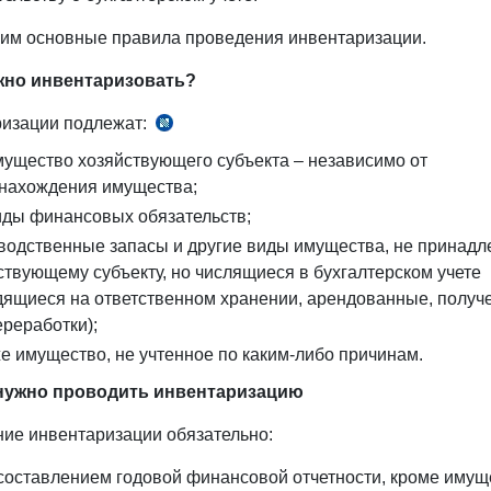
им основные правила проведения инвентаризации.
ужно инвентаризовать?
изации подлежат:
НСБУ
№19,
мущество хозяйствующего субъекта – независимо от
рег.
нахождения имущества;
№
иды финансовых обязательств;
833
водственные запасы и другие виды имущества, не принад
от
ствующему субъекту, но числящиеся в бухгалтерском учете
02.11.1999
дящиеся на ответственном хранении, арендованные, получ
г.
ереработки);
же имущество, не учтенное по каким-либо причинам.
а нужно проводить инвентаризацию
ие инвентаризации обязательно:
 составлением годовой финансовой отчетности, кроме имущ