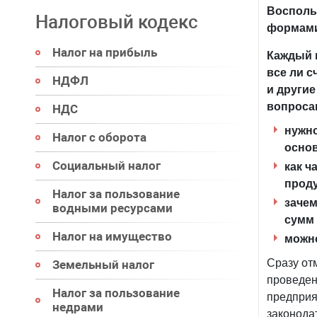
Восполь
Налоговый кодекс
формами
Налог на прибыль
Каждый г
все ли 
НДФЛ
и другие
вопроса
НДС
нужн
Налог с оборота
осно
Социальный налог
как ч
прод
Налог за пользование
зачем
водными ресурсами
сумм 
Налог на имущество
можно
Сразу от
Земельный налог
проведен
Налог за пользование
предприя
недрами
законодат