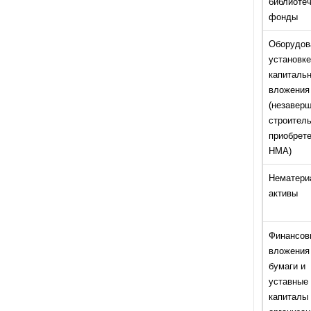
библиоте
фонды
Оборудов
установке
капиталь
вложения
(незавер
строитель
приобрет
НМА)
Нематери
активы
Финансов
вложения
бумаги и
уставные
капиталы 