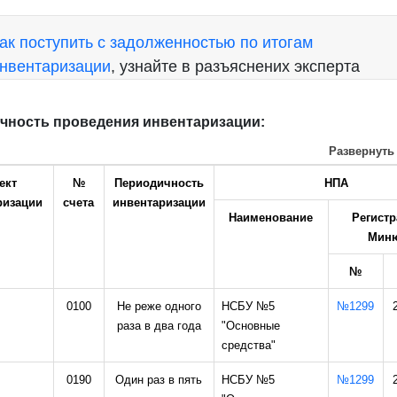
ак поступить с задолженностью по итогам
нвентаризации
, узнайте в разъяснених эксперта
чность проведения инвентаризации:
Развернуть
ект
№
Периодичность
НПА
ризации
счета
инвентаризации
Наименование
Регистр
Миню
№
0100
Не реже одного
НСБУ №5
№1299
раза в два года
"Основные
средства"
0190
Один раз в пять
НСБУ №5
№1299