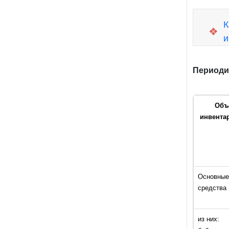
К
❖
и
Периоди
Объ
инвента
Основные
средства
из них: