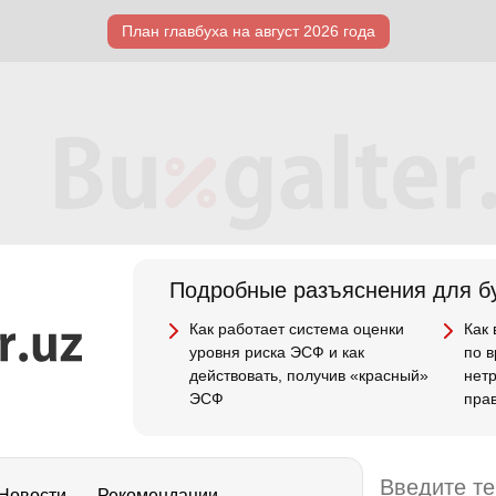
План главбуха на август 2026 года
Подробные разъяснения для бу
Как работает система оценки
Как
уровня риска ЭСФ и как
по 
действовать, получив «красный»
нет
ЭСФ
пра
Новости
Рекомендации