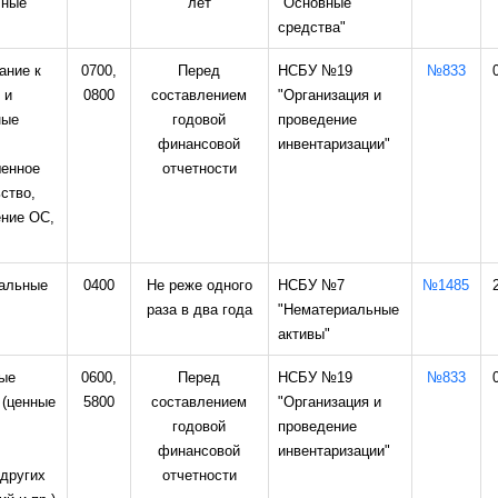
чные
лет
"Основные
средства"
ание к
0700,
Перед
НСБУ №19
№833
 и
0800
составлением
"Организация и
ные
годовой
проведение
финансовой
инвентаризации"
шенное
отчетности
ство,
ение ОС,
альные
0400
Не реже одного
НСБУ №7
№1485
раза в два года
"Нематериальные
активы"
ые
0600,
Перед
НСБУ №19
№833
 (ценные
5800
составлением
"Организация и
годовой
проведение
финансовой
инвентаризации"
других
отчетности