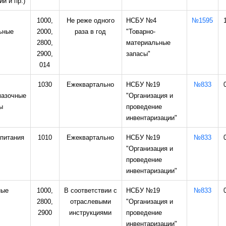
ий и пр.)
1000,
Не реже одного
НСБУ №4
№1595
ьные
2000,
раза в год
"Товарно-
2800,
материальные
2900,
запасы"
014
1030
Ежеквартально
НСБУ №19
№833
мазочные
"Организация и
ы
проведение
инвентаризации"
 питания
1010
Ежеквартально
НСБУ №19
№833
"Организация и
проведение
инвентаризации"
ные
1000,
В соответствии с
НСБУ №19
№833
2800,
отраслевыми
"Организация и
2900
инструкциями
проведение
инвентаризации"