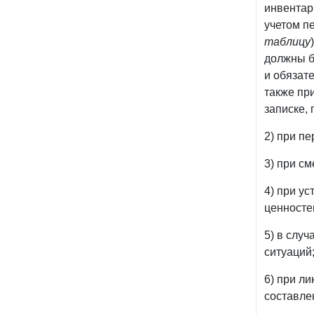
инвентари
учетом п
таблицу
должны б
и обязат
также пр
записке,
2) при п
3) при с
4) при у
ценносте
5) в слу
ситуаций
6) при л
составле