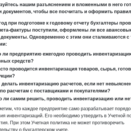
зуйтесь нашим разъяснением и вложенными в него г
 документов, чтобы все посчитать и оформить правил
од при подготовке к годовому отчету бухгалтеры пров
счета-фактуры поступили, оформлены ли все авансовы
 документы. Одновременно с этим они сталкиваются с
ми:
о ли предприятию ежегодно проводить инвентаризаци
вных средств?
асто проводится инвентаризация товаров, сырья, гото
укции?
 делать инвентаризацию расчетов, если нет невыясне
по расчетам с поставщиками и покупателями?
 ли самим решить, проводить инвентаризацию или не
метим, что каждое предприятие само разрабатывает порядо
ия инвентаризаций. Его необходимо утвердить в Учетной п
тия. При этом Учетная политика не может противоречить
ельству о бухгалтерском учете.