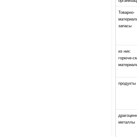
организац
Товарно-
материал
запасы
из них:
горюче-с
материал
продукты
драгоцен
металлы