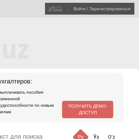
Войти / Зарегистрироваться
хгалтеров:
 выплачивать пособия
временной
рудоспособности по новым
ПОЛУЧИТЬ ДЕМО-
вилам
ДОСТУП
Ру
Ўз
Oʻz