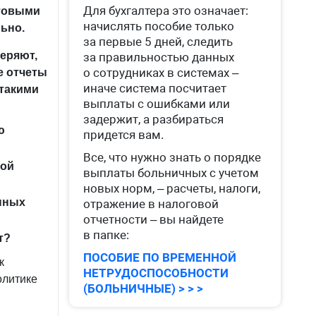
Для бухгалтера это означает:
отовыми
начислять пособие только
ьно.
за первые 5 дней, следить
еряют,
за правильностью данных
о сотрудниках в системах –
е отчеты
иначе система посчитает
 такими
выплаты с ошибками или
задержит, а разбираться
ю
придется вам.
Все, что нужно знать о порядке
вой
выплаты больничных с учетом
новых норм, – расчеты, налоги,
нных
отражение в налоговой
отчетности – вы найдете
в папке:
т?
ПОСОБИЕ ПО ВРЕМЕННОЙ
к
НЕТРУДОСПОСОБНОСТИ
олитике
(БОЛЬНИЧНЫЕ) > > >