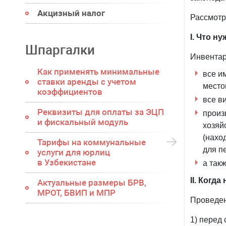
Акцизный налог
Рассмотр
I. Что н
Шпаргалки
Инвентар
Как применять минимальные
все и
ставки аренды с учетом
место
коэффициентов
все в
Реквизиты для оплаты за ЭЦП
произ
и фискальный модуль
хозяй
(нахо
Тарифы на коммунальные
для п
услуги для юрлиц
в Узбекистане
а так
II. Когд
Актуальные размеры БРВ,
МРОТ, БВИП и МПР
Проведен
1) перед