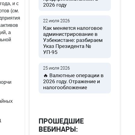
ода, и с
2026 году
тов (
см.
едприятия
22 июля 2026
 активов
Как меняется налоговое
ий, а
администрирование в
льной
Узбекистане: разбираем
Указ Президента №
УП-95
25 июля 2026
🔥 Валютные операции в
2026 году. Отражение и
порчи
налогообложение
чайных
ПРОШЕДШИЕ
д
ВЕБИНАРЫ: