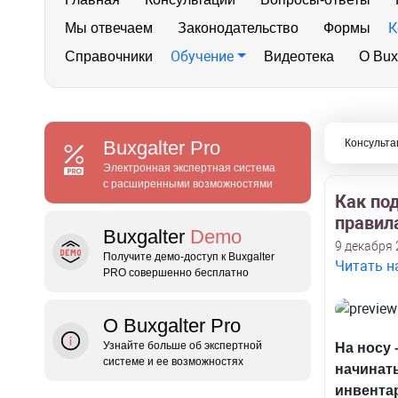
К
Мы отвечаем
Законодательство
Формы
Обучение
Справочники
Видеотека
О Bux
Buxgalter
Pro
Консульта
Электронная экспертная система
с расширенными возможностями
Как по
правил
Buxgalter
Demo
9 декабря 
Получите демо‑доступ к Buxgalter
Читать н
PRO совершенно бесплатно
О Buxgalter Pro
Узнайте больше об экспертной
На носу 
системе и ее возможностях
начинать
инвента