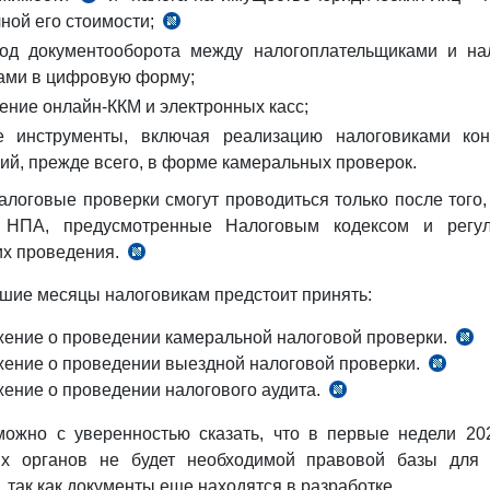
ной его стоимости;
от
1
п.
30.12.
од документооборота между налогоплательщиками и на
ст.
1
2019
ами в цифровую форму;
420
ч.
г.
НК
1
ение онлайн-ККМ и электронных касс;
ст.
е инструменты, включая реализацию налоговиками кон
412
ий, прежде всего, в форме камеральных проверок.
НК
алоговые проверки смогут проводиться только после того, 
 НПА, предусмотренные Налоговым кодексом и регу
их проведения.
Информационное
сообщение,
шие месяцы налоговикам предстоит принять:
совместное
письмо
ение о проведении камеральной налоговой проверки.
ч
Минфина
ение о проведении выездной налоговой проверки.
ч.
16
№
ение о проведении налогового аудита.
ч.
9
и
06/04-
13
ст.
18
можно с уверенностью сказать, что в первые недели 20
01-
ст.
139
ст.
ых органов не будет необходимой правовой базы для 
32/3953
140
НК
138
 так как документы еще находятся в разработке.