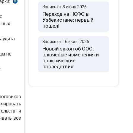
ерки;
ч.
Запись от 8 июня 2026
4
Переход на НСФО в
с
ст.
Узбекистане: первый
чных
138
пошел!
НК
 аудита
Запись от 16 июня 2026
Новый закон об ООО:
ам не
ключевые изменения и
практические
последствия
т
логовиков
лировать
тельств и
ывать все