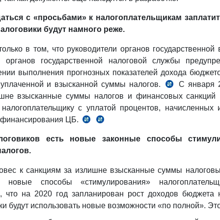
и
НК
НК
ГНК
щаться с «просьбами» к налогоплательщикам заплатит
№12-
алоговики будут намного реже.
37999).
только в том, что руководители органов государственной 
и органов государственной налоговой службы предупр
нии выполнения прогнозных показателей дохода бюджето
уплаченной и взысканной суммы налогов.
С января 2
п.17
ишне взысканные суммы налогов и финансовых санкций 
№ПП-4555
 налогоплательщику с уплатой процентов, начисленных 
от
ефинансирования ЦБ.
ч.
абз.
30.12.2019
4
2
г.
оговиков есть новые законные способы стимули
ст.
п.
налогов.
230
17
НК
ПП-4555
овес к санкциям за излишне взысканные суммы налогов
от
и новые способы «стимулирования» налогоплательщ
30.12.2019
, что на 2020 год запланирован рост доходов бюджета 
г.
ки будут использовать новые возможности «по полной». Это