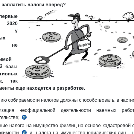
 заплатить налоги вперед?
2
и
ервые
8
 2020
постановления
а у
Президента
ых
№ПП-4555
ов не
от
30.12.2019
имой
г.
й базы
тивных
к, так
менты еще находятся в разработке.
ю собираемости налогов должны способствовать, в частно
лизация неофициальной деятельности наемных рабо
тельстве;
п.
ние налога на имущество физлиц на основе кадастровой 
22
ижимости
№ПП-4555
и налога на имущество юридических лиц – 
ч.