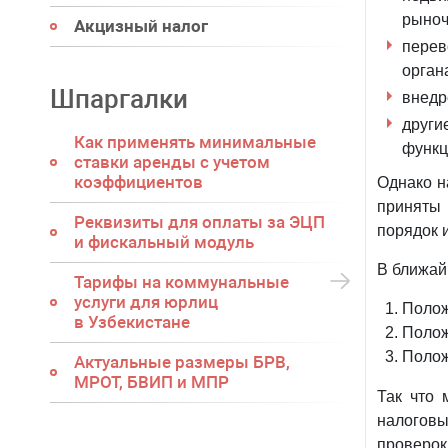
рыноч
Акцизный налог
перев
орган
Шпаргалки
внедр
други
Как применять минимальные
функц
ставки аренды с учетом
коэффициентов
Однако н
приняты
Реквизиты для оплаты за ЭЦП
порядок 
и фискальный модуль
В ближай
Тарифы на коммунальные
услуги для юрлиц
Полож
в Узбекистане
Полож
Полож
Актуальные размеры БРВ,
МРОТ, БВИП и МПР
Так что 
налогов
проверок,