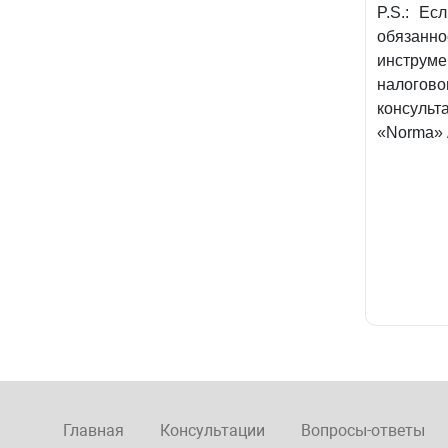
P.S.: Ес
обязанно
инструме
налогов
консульт
«Norma»
Главная
Консультации
Вопросы-ответы