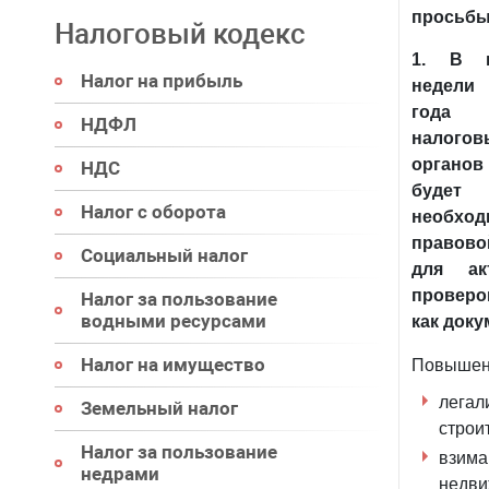
просьбы
Налоговый кодекс
1.
В п
Налог на прибыль
недели
год
НДФЛ
налогов
орган
НДС
будет
Налог с оборота
необход
правово
Социальный налог
для ак
проверо
Налог за пользование
водными ресурсами
как доку
Налог на имущество
Повышени
лега
Земельный налог
строи
Налог за пользование
взима
недрами
недв