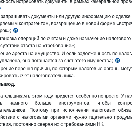
жность истребовать документы в рамках камеральной пров
ст.
 запрашивать документы или другую информацию о сделке 
47
ряемым контрагентом,
К
возвращение в новой форме «встре
рок»;
ст.
тановка операций по счетам и даже назначение налогового
147
тсутствии ответа на «требование»;
НК
ение ареста на имущество. И если задолженность по налог
 уплачена, она погашается за счет этого имущества;
ч.
рение перечня причин, по которым налоговые органы могу
2
кировать счет налогоплательщика.
ст.
106
вывод.
НК
ательщикам в этом году придется особенно непросто. У на
сь намного больше инструментов, чтобы контро
ательщиков. Поэтому при исполнении налоговых обяза
йствии с налоговыми органами нужно тщательно продум
ствия, постоянно сверяя их с требованиями НК.