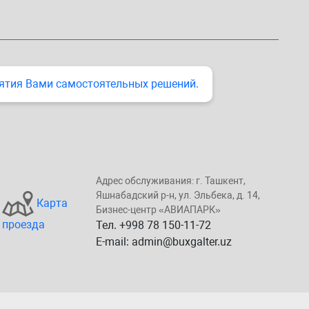
ятия Вами самостоятельных решений.
Адрес обслуживания: г. Taшкент,
Яшнaбaдский p-н, yл. Эльбeка, д. 14,
Карта
Бизнеc-центp «ABИАПAPК»
проезда
Тел. +998 78 150-11-72
E-mail: admin@buxgalter.uz