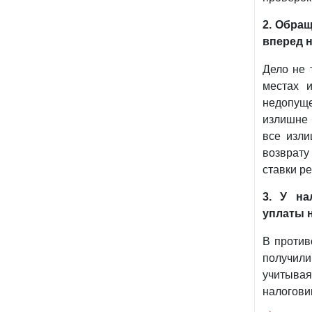
2. Обра
вперед н
Дело не 
местах 
недопуще
излишне 
все изл
возврату
ставки р
3. У
нал
уплаты 
В против
получил
учитывая
налогови