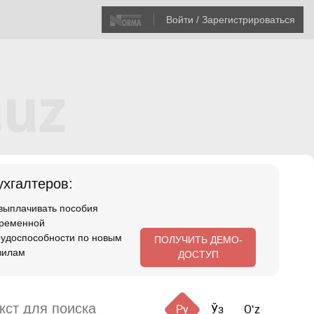
Войти / Зарегистрироваться
хгалтеров:
 выплачивать пособия
временной
рудоспособности по новым
ПОЛУЧИТЬ ДЕМО-
вилам
ДОСТУП
Ру
Ўз
Oʻz