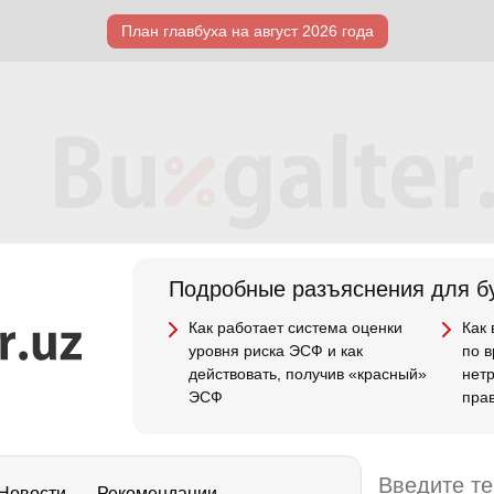
План главбуха на август 2026 года
Подробные разъяснения для бу
Как работает система оценки
Как
уровня риска ЭСФ и как
по 
действовать, получив «красный»
нет
ЭСФ
пра
Новости
Рекомендации