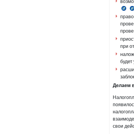
возмо
ст.
право
146
1
прове
НК
Н
прове
приос
при о
налож
будет
расши
забло
Делаем 
Налогопл
появило
налогопл
взаимоде
свои дей