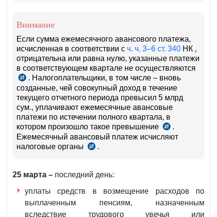
8
ст.86
ст.5
НК
Внимание
НК
Если сумма ежемесячного авансового платежа,
исчисленная в соответствии с
ч. ч. 3–6 ст. 340
НК ,
отрицательна или равна нулю, указанные платежи
в соответствующем квартале не осуществляются
. Налогоплательщики, в том числе – вновь
ч.7
созданные, чей совокупный доход в течение
ст.340
текущего отчетного периода превысил 5 млрд
сум., уплачивают ежемесячные авансовые
платежи по истечении полного квартала, в
котором произошло такое превышение
.
ч.8
Ежемесячный авансовый платеж исчисляют
ст.340
налоговые органы
.
ч.11
ст.340
НК
25 марта –
последний день:
уплаты средств в возмещение расходов по
выплаченным пенсиям, назначенным
вследствие трудового увечья или