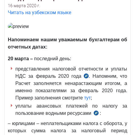
16 марта 2020 г.
Читать на узбекском языке
Напоминаем нашим уважаемым бухгалтерам об
отчетных датах:
20 марта –
последний день:
представления налоговой отчетности и уплаты
НДС за февраль 2020 года
. Напомним, что
ч.1
Расчет заполняется ненарастающим итогом, а
и
именно показателями за февраль 2020 года.
2
Пример заполнения смотрите
тут
;
ст.273
уплаты авансовых платежей по налогу за
НК
пользование водными ресурсами
:
ч.3
ст.448
– юрлицами – неплательщиками налога с оборота, у
НК
которых сумма налога за налоговый период