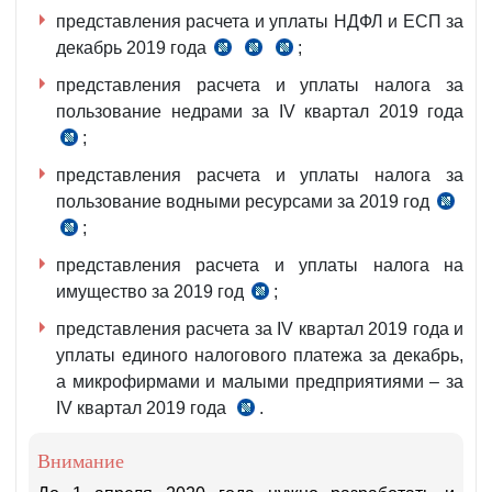
расходов
Положения
представления расчета и уплаты НДФЛ и ЕСП за
на
№942
декабрь 2019 года
;
п.2
ст.390
ч.4
выплату
от
ч.1
НК
и
представления расчета и уплаты налога за
пенсий,
3.07.2000
ст.389
5
пользование недрами за IV квартал 2019 года
пособий
г[
НК
ст.
;
и
ч.3
407
иных
и
представления расчета и уплаты налога за
НК
выплат,
4
пользование водными ресурсами за 2019 год
ч.3
рег.
ст.454
;
ч.5
ст.447
МЮ
НК
ст.448
НК
представления расчета и уплаты налога на
№2836
НК
имущество за 2019 год
;
ч.2
от
и
3.11.2016
представления расчета за IV квартал 2019 года и
8
г.
уплаты единого налогового платежа за декабрь,
ст.417
а микрофирмами и малыми предприятиями – за
НК
IV квартал 2019 года
.
ч.
3
Внимание
и
4