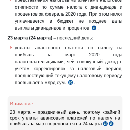
представления налоговыми агентами налоговой
и
отчетности по сумме налога с дивидендов и
4
процентов за февраль 2020 года. При этом налог
ст.454
уплачивается в бюджет не позднее даты
НК
выплаты дивидендов и процентов
.
ч.ч.5
и
23 марта (24 марта) –
последний день:
6
уплаты авансового платежа по налогу на
ст.345
прибыль за март 2020 года
НК
налогоплательщиками, чей совокупный доход с
учетом корректировок за налоговый период,
предшествующий текущему налоговому периоду,
превышает 5 млрд сум.
.
ч.2
ст.340
НК
Внимание
23 марта – праздничный день, поэтому крайний
срок уплаты авансовых платежей по налогу на
прибыль за март переносится на 24 марта
.
ч.7
ч.
и
6