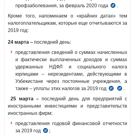
профзаболевания, за февраль 2020 года
.
п.17
Положени
Кроме того, напоминаем о «крайних датах» тем
о
налогоплательщикам, которые еще отчитываются за
порядке
2019 год:
распредел
24 марта –
последний день:
единого
социально
представления сведений о суммах начисленных
платежа,
и фактически выплаченных доходов и суммах
а
удержанных НДФЛ и социального налога
также
юрлицами – нерезидентами, действующими в
уплаты
Узбекистане через постоянные учреждения, а
сумм
также – уплаты этих налогов за 2019 год
.
п.2
ч.4
по
ч.1
ст.407
25 марта –
последний день для предприятий с
возмещен
ст.389
НК
иностранными инвестициями и представительств
расходов
иностранных фирм:
и
осуществл
представления годовой финансовой отчетности
организац
за 2019 год
;
п.4