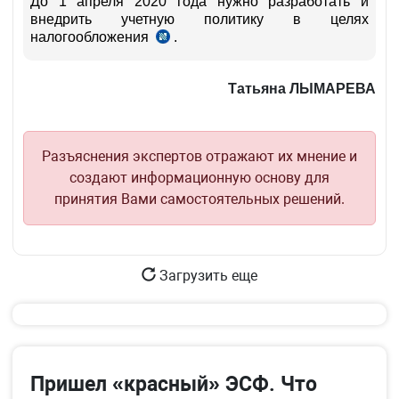
До 1 апреля 2020 года нужно разработать и
внедрить учетную политику в целях
ст.
налогообложения
.
ст.
470
77
НК
НК
Татьяна ЛЫМАРЕВА
Разъяснения экспертов отражают их мнение и
создают информационную основу для
принятия Вами самостоятельных решений.
Загрузить еще
Пришел «красный» ЭСФ. Что