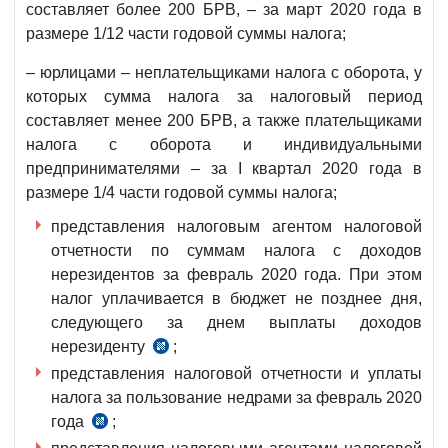
составляет более 200 БРВ, – за март 2020 года в
размере 1/12 части годовой суммы налога;
– юрлицами – неплательщиками налога с оборота, у
которых сумма налога за налоговый период
составляет менее 200 БРВ, а также плательщиками
налога с оборота и индивидуальными
предпринимателями – за I квартал 2020 года в
размере 1/4 части годовой суммы налога;
представления налоговым агентом налоговой
отчетности по суммам налога с доходов
нерезидентов за февраль 2020 года. При этом
налог уплачивается в бюджет не позднее дня,
следующего за днем выплаты доходов
нерезиденту
;
ч.ч.1
представления налоговой отчетности и уплаты
и
налога за пользование недрами за февраль 2020
2
года
;
ст.355
ч.ч.3
НК