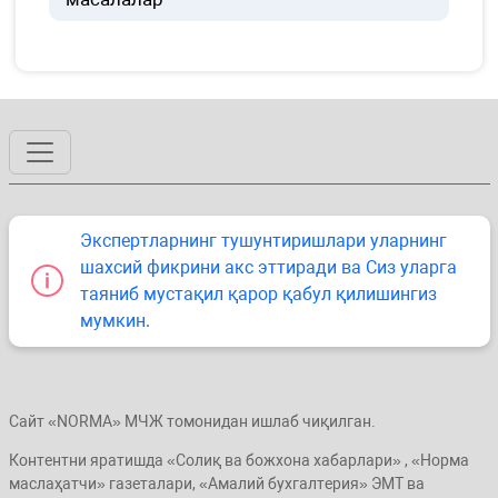
Экспертларнинг тушунтиришлари уларнинг
шахсий фикрини акс эттиради ва Сиз уларга
таяниб мустақил қарор қабул қилишингиз
мумкин.
Сайт «NORMA» МЧЖ томонидан ишлаб чиқилган.
Контентни яратишда «Солиқ ва божхона хабарлари» , «Норма
маслаҳатчи» газеталари, «Амалий бухгалтерия» ЭМТ ва