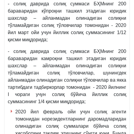
448-
- солиқ даврида солиқ суммаси БҲМнинг 200
м.
бараваридан кўпроқни ташкил этадиган юридик
3-
шахслар – айланмадан олинадиган солиқни
қ.
тўламайдиган солиқ тўловчилар томонидан - 2020
йил март ойи учун йиллик солиқ суммасининг 1/12
қисми миқдорида;
- солиқ даврида солиқ суммаси БҲМнинг 200
бараваридан камроқни ташкил этадиган юридик
шахслар – айланмадан олинадиган солиқни
тўламайдиган солиқ тўловчилар, шунингдек
айланмадан олинадиган солиқни тўловчилар ва якка
тартибдаги тадбиркорлар томонидан - 2020 йилнинг
I чораги учун солиқ бўйича йиллик солиқ
суммасининг 1/4 қисми миқдорида;
2020 йил февраль ойи учун солиқ агенти
томонидан норезидентларнинг даромадларидан
олинадиган солиқ суммалари бўйича солиқ
ҳисоботини тақдим этишнинг сўнгги куни. Бунда