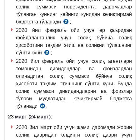
солиқ суммаси норезидентга даромадлар
тўланган куннинг кейинги кунидан кечиктирмай
бюджетга тўланади
;
СК
2020 йил февраль ойи учун ер қаъридан
355-
фойдаланганлик учун солиқ бўйича солиқ
м.
ҳисоботини тақдим этиш ва солиқни тўлашнинг
1
сўнгги куни
;
ва
СК
2-
2020 йил февраль ойи учун солиқ агентлари
454-
қ.
томонидан дивидендлар ва фоизлардан
м.
олинадиган солиқ суммаси бўйича солиқ
3
ҳисоботи тақдим этишнинг сўнгги куни. Бунда
ва
солиқ суммаси дивидендларни ва фоизлар
4-
тўлови муддатидан кечиктирмай бюджетга
қ.
тўланади
.
СК
345-
23 март (24 март):
м.
2020 йил март ойи учун жами даромади жорий
5
солиқ давридан олдинги солиқ даври учун
ва