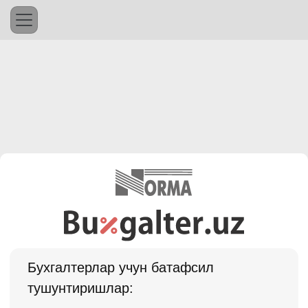
Бухгалтерлар учун батафсил
тушунтиришлар: