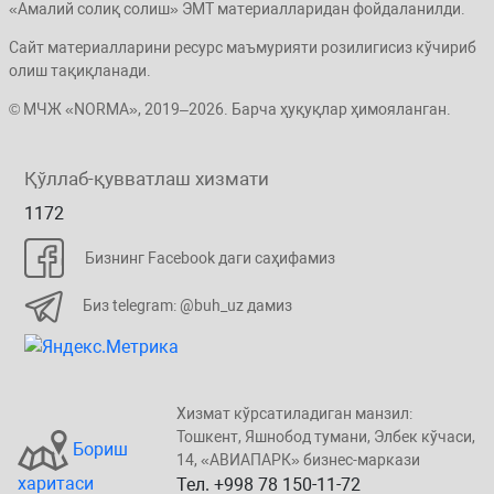
«Амалий солиқ солиш» ЭМТ материалларидан фойдаланилди.
Сайт материалларини ресурс маъмурияти розилигисиз кўчириб
олиш тақиқланади.
© МЧЖ «NORMA», 2019–2026. Барча ҳуқуқлар ҳимояланган.
Қўллаб-қувватлаш хизмати
1172
Бизнинг Facebook даги саҳифамиз
Биз telegram: @buh_uz дамиз
Хизмат кўрсатиладиган манзил:
Тошкент, Яшнобод тумани, Элбeк кўчаси,
Бориш
14, «ABИАПAPК» бизнеc-маркази
харитаси
Тел. +998 78 150-11-72