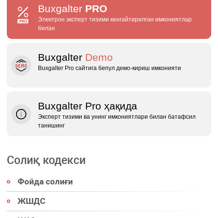
Buxgalter
PRO
Электрон эксперт тизими кенгайтирилган имкониятлар
билан
Buxgalter
Demo
Buxgalter Pro сайтига бепул демо‑кириш имконияти
Buxgalter Pro ҳақида
Эксперт тизими ва унинг имкониятлари билан батафсил
танишинг
Солиқ кодекси
Фойда солиғи
ЖШДС