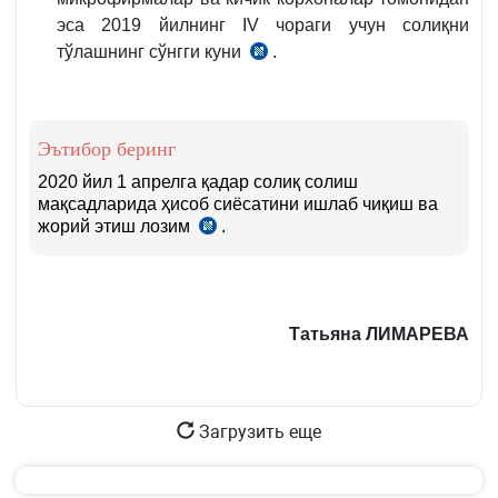
эса 2019 йилнинг IV чораги учун солиқни
8-
тўлашнинг сўнгги куни
қ.
.
СК
470-
м.
3
Эътибор беринг
ва
2020 йил 1 апрелга қадар солиқ солиш
4-
мақсадларида ҳисоб сиёсатини ишлаб чиқиш ва
қ.
жорий этиш лозим
.
СК
77-
м.
Татьяна ЛИМАРЕВА
Загрузить еще