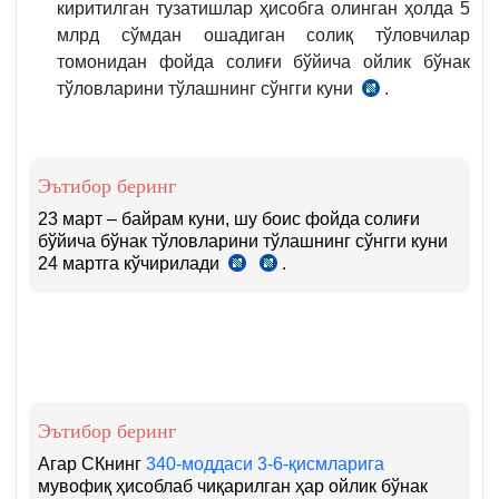
киритилган тузатишлар ҳисобга олинган ҳолда 5
6-
млрд сўмдан ошадиган солиқ тўловчилар
қ.
томонидан фойда солиғи бўйича ойлик бўнак
тўловларини тўлашнинг сўнгги куни
.
СК
340-
м.
2-
Эътибор беринг
қ.
23 март – байрам куни, шу боис фойда солиғи
бўйича бўнак тўловларини тўлашнинг сўнгги куни
24 мартга кўчирилади
.
СК
СК
5-
86-
м.
м.
7
6-
ва
қ.
8
қ.
Эътибор беринг
Агар СКнинг
340-моддаси 3-6-қисмларига
мувофиқ ҳисоблаб чиқарилган ҳар ойлик бўнак