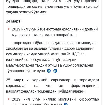
Бундан ташқари, ҳали 2019 йил учун ҳисобот
й.
топширадиган солиқ тўловчилар учун “сўнгги кунлар”
2836-
ҳақида эслатиб ўтамиз:
сон
24 март:
Ягона
ижтимоий
2019 йил учун Ўзбекистонда фаолиятини доимий
тўловни
муассаса орқали амалга ошираётган
тақсимлаш,
- норезидент бўлган юридик шахслар томонидан
шунингдек
ҳисобланган ва амалда тўланган даромадларнинг
харажатларни
суммалари ҳамда ушлаб қолинган ЖШДС ва
қоплаш
ижтимоий солиқ суммалари тўғрисидаги
бўйича
маълумотларни тақдим этиш ва ушбу солиқларни
суммаларнинг
тўлашнинг сўнгги куни
.
СК
СК
тўланишини
389-
407-
ҳамда
25 март -
хорижий сармоялар иштирокидаги
м.
м.
ташкилотлар
корхоналар ва чет эл фирмаларининг
1-
4-
томонидан
ваколатхоналари томонидан: қуйидагиларни:
қ.
қ.
пенсия,
2019 йил учун йиллик молиявий ҳисоботлар
2-
нафақа
тақдим этишнинг сўнгги куни
;