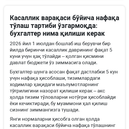
Касаллик варақаси бўйича нафақа
тўлаш тартиби ўзгармоқда:
бухгалтер нима қилиши керак
2026 йил 1 июлдан бошлаб иш берувчи бир
йилда биринчи касаллик даврининг фақат 5
куни учун ҳақ тўлайди – қолган қисмини
давлат бюджети ўз зиммасига олади.
Бухгалтер шунга асосан фақат дастлабки 5 кун
учун нафақа ҳисоблаши, тизимлардаги
ходимлар ҳақидаги маълумотларнинг
тўғрилигини назорат қилиши керак – акс
ҳолда тизим тўловларни нотўғри ҳисоблайди
ёки кечиктиради, бу муаммони ҳал қилиш
сизнинг зиммангизга тушади.
Янги нормаларни ҳисобга олган ҳолда
касаллик варақаси бўйича нафақа тўлашнинг