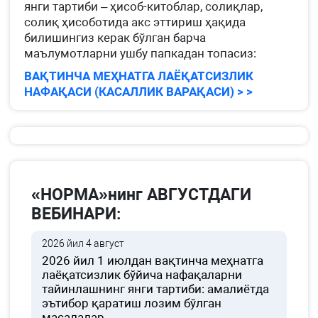
янги тартиби – ҳисоб-китоблар, солиқлар,
солиқ ҳисоботида акс эттириш ҳақида
билишингиз керак бўлган барча
маълумотларни ушбу папкадан топасиз:
ВАҚТИНЧА МЕҲНАТГА ЛАЁҚАТСИЗЛИК
НАФАҚАСИ (КАСАЛЛИК ВАРАҚАСИ) > >
«НОРМА»нинг АВГУСТДАГИ
ВЕБИНАРИ:
2026 йил 4 август
2026 йил 1 июлдан вақтинча меҳнатга
лаёқатсизлик бўйича нафақаларни
тайинлашнинг янги тартиби: амалиётда
эътибор қаратиш лозим бўлган
масалалар