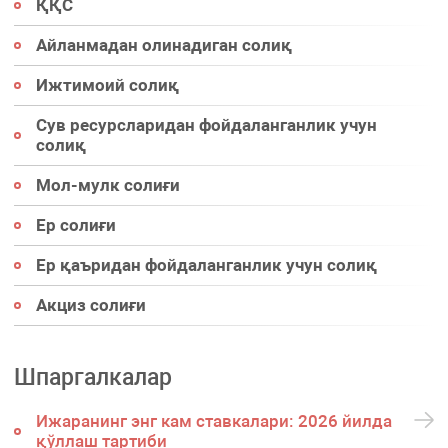
ҚҚС
Айланмадан олинадиган солиқ
Ижтимоий солиқ
Сув ресурсларидан фойдаланганлик учун
солиқ
Мол-мулк солиғи
Ер солиғи
Ер қаъридан фойдаланганлик учун солиқ
Акциз солиғи
Шпаргалкалар
Ижаранинг энг кам ставкалари: 2026 йилда
қўллаш тартиби