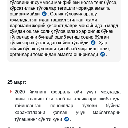
тўловининг суммаси манфий ёки нолга тенг бўлса,
кўрсатилган тўловлар тегишли чоракда амалга
оширилмайди
. Солиқ тўловчилар, шу
СК
жумладан янгидан ташкил этилган, жами
340-
даромади жорий ҳисобот даври мобайнида 5 млрд
м.
сўмдан ошган солиқ тўловчилар ҳар ойлик бўнак
7-
тўловларини бундай ошиб кетиш содир бўлган
қ.
тўлиқ чорак ўтганидан кейин тўлайди
. Ҳар
СК
ойлик бўнак тўловини ҳисоблаб чиқариш солиқ
340-
органлари томонидан амалга оширилади
м.
.
СК
8-
340-
қ.
м.
11-
қ.
25 март:
2020 йилнинг февраль ойи учун меҳнатда
шикастланиш ёки касб касалликлари оқибатида
тайинланган пенсиялар тўлови бўйича
харажатларни қоплаш учун маблағларни
тўлашнинг сўнгги куни
.
АВ
03.11.2016