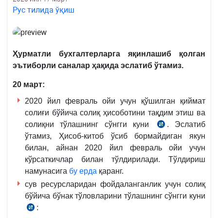
Рус тилида ўқиш
Ҳурматли бухгалтерларга яқинлашиб қолган
эътиборли саналар ҳақида эслатиб ўтамиз.
20 март:
2020 йил февраль ойи учун қўшилган қиймат
солиғи бўйича солиқ ҳисоботини тақдим этиш ва
солиқни тўлашнинг сўнгги куни
. Эслатиб
СК
ўтамиз, Ҳисоб-китоб ўсиб бормайдиган якун
273-
билан, айнан 2020 йил февраль ойи учун
м.
кўрсаткичлар билан тўлдирилади. Тўлдириш
1
намунасига
бу ерда
қаранг.
ва
сув ресурсларидан фойдаланганлик учун солиқ
2-
бўйича бўнак тўловларини тўлашнинг сўнгги куни
қ.
:
СК