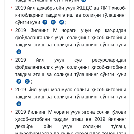
б.
03.07.2000
ва
2019 йил декабрь ойи учун ЖШДС ва ЯИТ ҳисоб-
й.
бошқа
китобларини тақдим этиш ва солиқни тўлашнинг
942-
тўловлар
сўнгги куни
;
сон
учун
СК
СК
СК
Низом
харажатлар
2019 йилнинг IV чораги учун ер қаъридан
389-
390-
407-
4-
амалга
фойдаланганлик учун солиқнинг ҳисоб-китобини
м.
м.
м.
б.
оширилиши
тақдим этиш ва солиқни тўлашнинг сўнгги куни
1-
4
тартиби
;
қ.
ва
СК
тўғрисидаги
2-
5-
2019 йил учун сув ресурсларидан
454-
НИЗОМ
б.
қ.
фойдаланганлик учун солиқнинг ҳисоб-китобини
м.
17-
тақдим этиш ва солиқни тўлашнинг сўнгги куни
3
б.
ва
;
СК
СК
4-
2019 йил учун мол-мулк солиғи ҳисоб-китобини
447-
448-
қ.
тақдим этиш ва солиқни тўлашнинг сўнгги куни
м.
м.
3-
;
5-
СК
қ.
қ.
2019 йилнинг IV чораги учун ягона солиқ тўлови
417-
ҳисоб-китобини тақдим этиш ва 2019 йилнинг
м.
декабрь ойи учун солиқни тўлаш,
2
микрофирмалар ва кичик корхоналар томонидан
ва