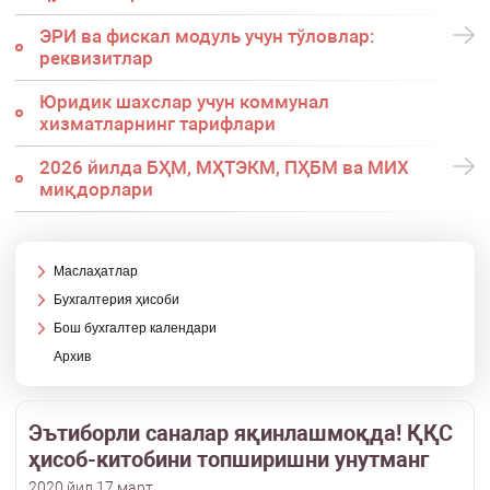
ЭРИ ва фискал модуль учун тўловлар:
реквизитлар
Юридик шахслар учун коммунал
хизматларнинг тарифлари
2026 йилда БҲМ, МҲТЭКМ, ПҲБМ ва МИХ
миқдорлари
Маслаҳатлар
Бухгалтерия ҳисоби
Бош бухгалтер календари
Архив
Эътиборли саналар яқинлашмоқда! ҚҚС
ҳисоб-китобини топширишни унутманг
2020 йил 17 март