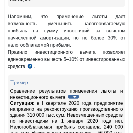
Напомним, что применение льготы дает
возможность уменьшить налогооблагаемую
прибыль на сумму инвестиций за вычетом
начисленной амортизации, но не более 30% от
налогооблагаемой прибыли.
Правило инвестиционного вычета позволяет
единовременно вычесть 5–10% от инвестированных
средств
.
ст.
308
НК
Пример
Сравнение результатов применения льготы и
инвестиционного вычета
Ситуация:
в I квартале 2020 года предприятие
направило на реконструкцию производственного
здания 310 000 тыс. сум. Невозмещенных средств
по инвестициям на 1 января 2020 года нет.
Налогооблагаемая прибыль составила 240 000
тыс. сум. Начисленная амортизация – 56 000 тыс.