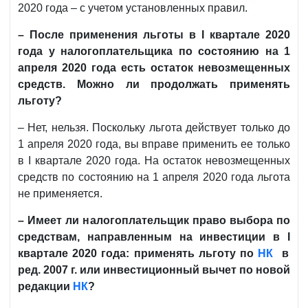
НК
г
2020 года – с учетом установленных правил.
в
–
После применения льготы в
I
квартале 2020
ред.
года у налогоплательщика по состоянию на 1
2007
апреля 2020 года есть остаток невозмещенных
г.
средств. Можно ли продолжать применять
льготу?
– Нет, нельзя. Поскольку льгота действует только до
1 апреля 2020 года, вы вправе применить ее только
в I квартале 2020 года. На остаток невозмещенных
средств по состоянию на 1 апреля 2020 года льгота
не применяется.
– Имеет ли налогоплательщик право выбора по
средствам, направленным на инвестиции в
I
квартале 2020 года: применять льготу по
НК
в
ред. 2007 г. или инвестиционный вычет по новой
редакции
НК
?