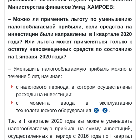
Министерства финансов
Умид ХАМРОЕВ:
– Можно ли применить льготу по уменьшению
налогооблагаемой прибыли, если средства на
инвестиции были направлены в
I
квартале 2020
года? Или льгота может применяться только к
остатку невозмещенных средств по состоянию
на 1 января 2020 года?
– Уменьшить налогооблагаемую прибыль можно в
течение 5 лет, начиная:
с налогового периода, в котором осуществлены
расходы на инвестиции;
с момента ввода в эксплуатацию
технологического оборудования
.
п.
Положение
3
№2918
Т.е. в I квартале 2020 года вы можете уменьшать
ст.
от
налогооблагаемую прибыль на сумму инвестиций,
159
25.08.2017
осуществленных в период с 2016 года по I квартал