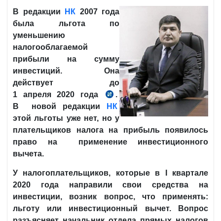
В редакции
НК
2007 года
была льгота по
уменьшению
налогооблагаемой
прибыли на сумму
инвестиций. Она
действует до
1 апреля
2020 года
.
п.4
В
новой редакции
НК
№ЗРУ-599
этой льготы уже нет, но у
от
плательщиков налога на прибыль появилось
30.12.2019
право на применение инвестиционного
г.
вычета.
У налогоплательщиков, которые в I квартале
2020 года направили свои средства на
инвестиции, возник вопрос, что применять:
льготу или инвестиционный вычет.
Вопрос
разъясняет начальник отдела прямых налогов