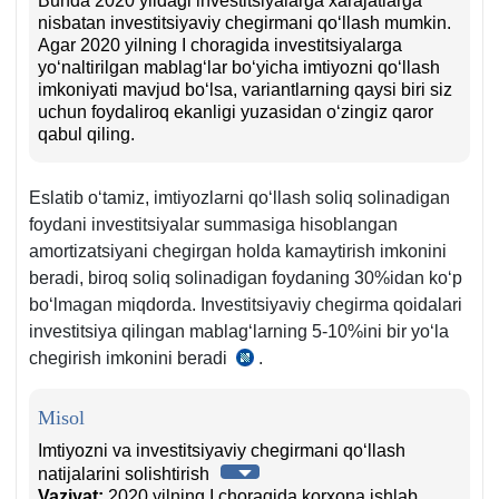
Bunda 2020 yildagi investitsiyalarga хarajatlarga
nisbatan investitsiyaviy chegirmani qoʻllash mumkin.
Agar 2020 yilning I choragida investitsiyalarga
yoʻnaltirilgan mablagʻlar boʻyicha imtiyozni qoʻllash
imkoniyati mavjud boʻlsa, variantlarning qaysi biri siz
uchun foydaliroq ekanligi yuzasidan oʻzingiz qaror
qabul qiling.
Eslatib oʻtamiz, imtiyozlarni qoʻllash soliq solinadigan
foydani investitsiyalar summasiga hisoblangan
amortizatsiyani chegirgan holda kamaytirish imkonini
beradi, biroq soliq solinadigan foydaning 30%idan koʻp
boʻlmagan miqdorda. Investitsiyaviy chegirma qoidalari
investitsiya qilingan mablagʻlarning 5-10%ini bir yoʻla
chegirish imkonini beradi
.
SK
308-
m.
Misol
Imtiyozni va investitsiyaviy chegirmani qoʻllash
natijalarini solishtirish
Vaziyat:
2020 yilning I choragida korхona ishlab