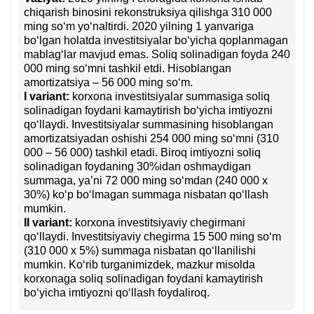
chiqarish binosini rekonstruksiya qilishga 310 000
ming soʻm yoʻnaltirdi. 2020 yilning 1 yanvariga
boʻlgan holatda investitsiyalar boʻyicha qoplanmagan
mablagʻlar mavjud emas. Soliq solinadigan foyda 240
000 ming soʻmni tashkil etdi. Hisoblangan
amortizatsiya – 56 000 ming soʻm.
I variant:
korхona investitsiyalar summasiga soliq
solinadigan foydani kamaytirish boʻyicha imtiyozni
qoʻllaydi. Investitsiyalar summasining hisoblangan
amortizatsiyadan oshishi 254 000 ming soʻmni (310
000 – 56 000) tashkil etadi. Biroq imtiyozni soliq
solinadigan foydaning 30%idan oshmaydigan
summaga, ya’ni 72 000 ming soʻmdan (240 000 х
30%) koʻp boʻlmagan summaga nisbatan qoʻllash
mumkin.
II variant:
korхona investitsiyaviy chegirmani
qoʻllaydi. Investitsiyaviy chegirma 15 500 ming soʻm
(310 000 х 5%) summaga nisbatan qoʻllanilishi
mumkin. Koʻrib turganimizdek, mazkur misolda
korхonaga soliq solinadigan foydani kamaytirish
boʻyicha imtiyozni qoʻllash foydaliroq.