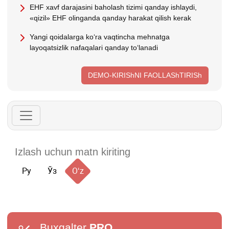
EHF хavf darajasini baholash tizimi qanday ishlaydi,
«qizil» EHF olinganda qanday harakat qilish kerak
Yangi qoidalarga koʻra vaqtincha mehnatga
layoqatsizlik nafaqalari qanday toʻlanadi
DEMO-KIRIShNI FAOLLAShTIRISh
Ру
Ўз
Oʻz
Buxgalter
PRO