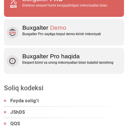
Elektron ekspert tizimi kengaytirilgan imkoniyatlar bilan
Buxgalter
Demo
Buxgalter Pro saytiga bepul demo‑kirish imkoniyati
Buxgalter Pro haqida
Ekspert tizimi va uning imkoniyatlari bilan batafsil tanishing
Soliq kodeksi
Foyda soligʻi
JShDS
QQS