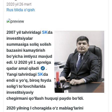
2020 yil 26 mart
Rus tilida oʻqish
2007 yil tahriridagi
SK
da
investitsiyalar
summasiga soliq solish
bazasini kamaytirish
boʻyicha imtiyoz mavjud
edi. U 2020 yil 1 aprelga
qadar amal qiladi
.
30.12.2019
Yangi tahrirdagi
SK
da
y.
endi u yoʻq, biroq foyda
OʻRQ-
soligʻi toʻlovchilarida
599-
investitsiyaviy
son
chegirmani qoʻllash huquqi paydo boʻldi.
4-
m.
2020 yilning I choragida oʻz mablagʻlarini