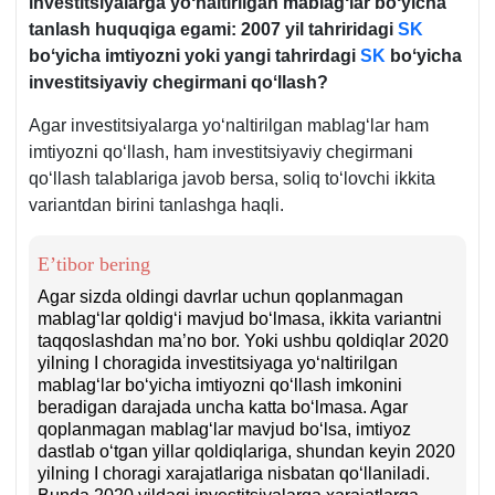
investitsiyalarga yoʻnaltirilgan mablagʻlar boʻyicha
tanlash huquqiga egami: 2007 yil tahriridagi
SK
boʻyicha imtiyozni yoki yangi tahrirdagi
SK
boʻyicha
investitsiyaviy chegirmani qoʻllash?
Agar investitsiyalarga yoʻnaltirilgan mablagʻlar ham
imtiyozni qoʻllash, ham investitsiyaviy chegirmani
qoʻllash talablariga javob bersa, soliq toʻlovchi ikkita
variantdan birini tanlashga haqli.
E’tibor bering
Agar sizda oldingi davrlar uchun qoplanmagan
mablagʻlar qoldigʻi mavjud boʻlmasa, ikkita variantni
taqqoslashdan ma’no bor. Yoki ushbu qoldiqlar 2020
yilning I choragida investitsiyaga yoʻnaltirilgan
mablagʻlar boʻyicha imtiyozni qoʻllash imkonini
beradigan darajada uncha katta boʻlmasa. Agar
qoplanmagan mablagʻlar mavjud boʻlsa, imtiyoz
dastlab oʻtgan yillar qoldiqlariga, shundan keyin 2020
yilning I choragi хarajatlariga nisbatan qoʻllaniladi.