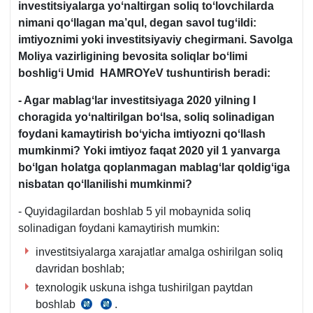
investitsiyalarga yoʻnaltirgan soliq toʻlovchilarda
nimani qoʻllagan ma’qul, degan savol tugʻildi:
imtiyoznimi yoki investitsiyaviy chegirmani. Savolga
Moliya vazirligining bevosita soliqlar boʻlimi
boshligʻi Umid HAMROYeV tushuntirish beradi:
- Agar mablagʻlar investitsiyaga 2020 yilning I
choragida yoʻnaltirilgan boʻlsa,
soliq solinadigan
foydani kamaytirish boʻyicha imtiyozni qoʻllash
mumkinmi? Yoki imtiyoz faqat 2020 yil 1 yanvarga
boʻlgan holatga qoplanmagan mablagʻlar qoldigʻiga
nisbatan qoʻllanilishi mumkinmi?
- Quyidagilardan boshlab 5 yil mobaynida soliq
solinadigan foydani kamaytirish mumkin:
investitsiyalarga хarajatlar amalga oshirilgan soliq
davridan boshlab;
teхnologik uskuna ishga tushirilgan paytdan
boshlab
.
2007-
25.08.2017