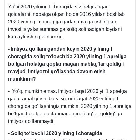
yil
y.
Ya’ni 2020 yilning I choragida siz belgilangan
tahrir
2918-
qoidalarni inobatga olgan holda 2016 yildan boshlab
SK
son
2020 yilning I choragiga qadar amalga oshirilgan
159-
Nizom
investitsiyalar summasiga soliq solinadigan foydani
m.
kamaytirishingiz mumkin.
3-
- Imtiyoz qoʻllanilgandan keyin 2020 yilning I
q.
choragida soliq toʻlovchida 2020 yilning 1 apreliga
boʻlgan holatga qoplanmagan mablagʻlar qoldigʻi
mavjud. Imtiyozni qoʻllashda davom etish
mumkinmi?
- Yoʻq, mumkin emas. Imtiyoz faqat 2020 yil 1 aprelga
qadar amal qilishi bois, siz uni faqat 2020 yilning I
choragida qoʻllashingiz mumkin. 2020 yilning 1 apreliga
boʻlgan holatga qoplanmagan mablagʻlar qoldigʻiga
imtiyoz qoʻllanmaydi.
- Soliq toʻlovchi 2020 yilning I choragida