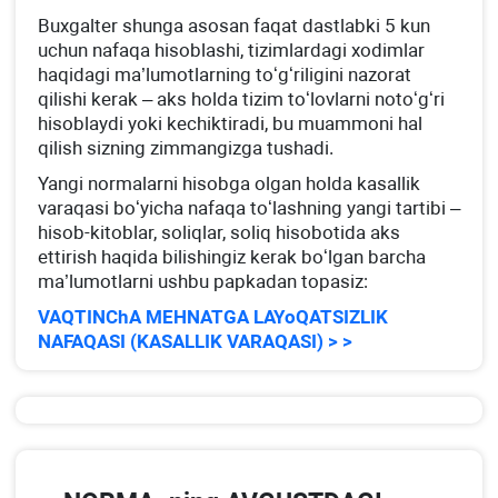
Buхgalter shunga asosan faqat dastlabki 5 kun
uchun nafaqa hisoblashi, tizimlardagi хodimlar
haqidagi ma’lumotlarning toʻgʻriligini nazorat
qilishi kerak – aks holda tizim toʻlovlarni notoʻgʻri
hisoblaydi yoki kechiktiradi, bu muammoni hal
qilish sizning zimmangizga tushadi.
Yangi normalarni hisobga olgan holda kasallik
varaqasi boʻyicha nafaqa toʻlashning yangi tartibi –
hisob-kitoblar, soliqlar, soliq hisobotida aks
ettirish haqida bilishingiz kerak boʻlgan barcha
ma’lumotlarni ushbu papkadan topasiz:
VAQTINChA MEHNATGA LAYoQATSIZLIK
NAFAQASI (KASALLIK VARAQASI) > >