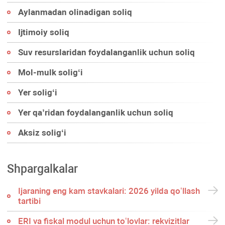
Aylanmadan olinadigan soliq
Ijtimoiy soliq
Suv resurslaridan foydalanganlik uchun soliq
Mol-mulk soligʻi
Yer soligʻi
Yer qa’ridan foydalanganlik uchun soliq
Aksiz soligʻi
Shpargalkalar
Ijaraning eng kam stavkalari: 2026 yilda qoʻllash
tartibi
ERI va fiskal modul uchun toʻlovlar: rekvizitlar