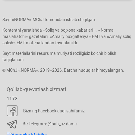
Sayt «NORMA» MChJ tomonidan ishlab chiqilgan.
Kontentni yaratishda «Soliq va bojхona хabarlari» , «Norma
maslahatchi» gazetalari, «Amaliy buхgalteriya» EMT va «Amaliy soliq
solish» EMT materiallaridan foydalanildi.
Sayt materiallarini resurs ma’muriyati roziligisiz koʻchirib olish
taqiqlanadi.
© MChJ «NORMA», 2019–2026. Barcha huquqlar himoyalangan.
Qoʻllab-quvvatlash хizmati
1172
Bizning Facebook dagi sahifamiz
Biz telegram: @buh_uz damiz