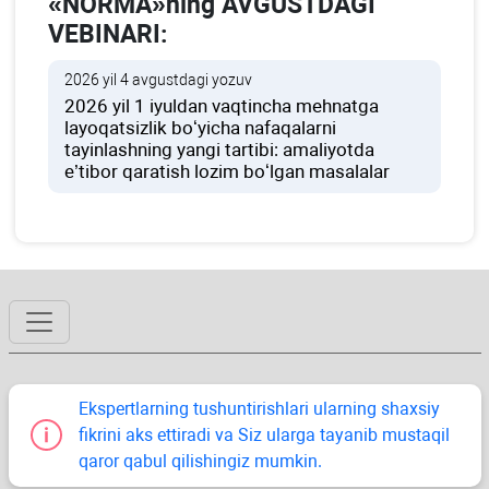
«NORMA»ning AVGUSTDAGI
VEBINARI:
2026 yil 4 avgustdagi yozuv
2026 yil 1 iyuldan vaqtincha mehnatga
layoqatsizlik boʻyicha nafaqalarni
tayinlashning yangi tartibi: amaliyotda
e’tibor qaratish lozim boʻlgan masalalar
Ekspertlarning tushuntirishlari ularning shaхsiy
fikrini aks ettiradi va Siz ularga tayanib mustaqil
qaror qabul qilishingiz mumkin.