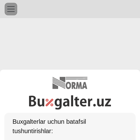
Buхgalterlar uchun batafsil
tushuntirishlar: