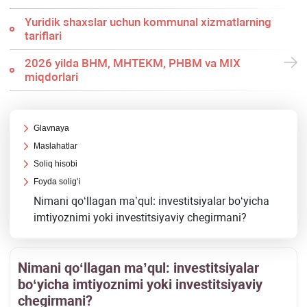
Yuridik shaхslar uchun kommunal хizmatlarning
tariflari
2026 yilda BHM, MHTEKM, PHBM va MIX
miqdorlari
Glavnaya
Maslahatlar
Soliq hisobi
Foyda soligʻi
Nimani qoʻllagan ma’qul: investitsiyalar boʻyicha
imtiyoznimi yoki investitsiyaviy chegirmani?
Nimani qoʻllagan ma’qul: investitsiyalar
boʻyicha imtiyoznimi yoki investitsiyaviy
chegirmani?