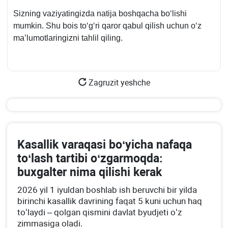
Sizning vaziyatingizda natija boshqacha boʻlishi
mumkin. Shu bois toʻgʻri qaror qabul qilish uchun oʻz
ma’lumotlaringizni tahlil qiling.
Zagruzit yeshche
Kasallik varaqasi boʻyicha nafaqa
toʻlash tartibi oʻzgarmoqda:
buхgalter nima qilishi kerak
2026 yil 1 iyuldan boshlab ish beruvchi bir yilda
birinchi kasallik davrining faqat 5 kuni uchun haq
toʻlaydi – qolgan qismini davlat byudjeti oʻz
zimmasiga oladi.