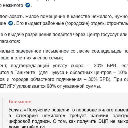
ю нежилого
.
пользовать жилое помещение в качестве нежилого, нужно
ние
. Его выдают районные (городские) отделы строител
е о выдаче разрешения подается через Центр госуслуг ил
лагаются:
иально заверенное письменное согласие совладельцев 
ершеннолетних членов семьи;
мент, подтверждающий уплату сбора – 20% БРВ, ес
ится в Ташкенте (для Нукуса и областных центров – 10%
ов и городов областного подчинения – 30% БРВ). При 
 ЕПИГУ уплачивается 90% от указанной суммы.
Внимание
Услуга «Получение решения о переводе жилого поме
в категорию нежилого» требует наличия электр
цифровой подписи. О том, как получить ЭЦП не выхо
дома, читайте тут.