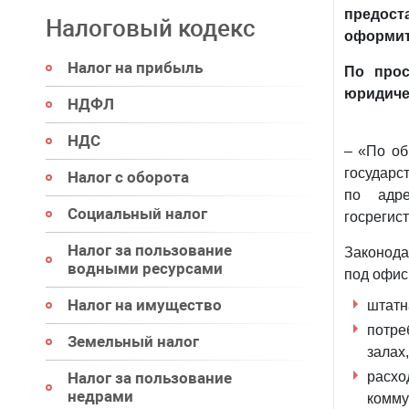
предост
Налоговый кодекс
оформит
Налог на прибыль
По про
юридиче
НДФЛ
НДС
– «По об
государс
Налог с оборота
по адр
Социальный налог
госрегист
Налог за пользование
Законод
водными ресурсами
под офис
Налог на имущество
штатн
потре
Земельный налог
залах,
Налог за пользование
расх
недрами
комму