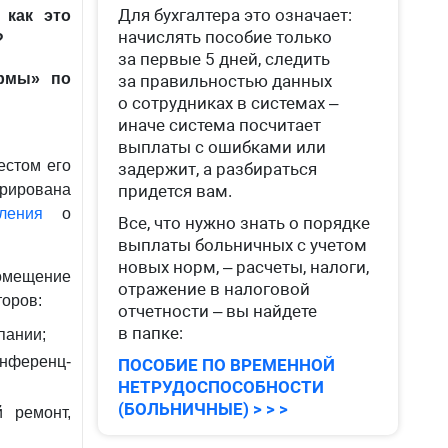
Для бухгалтера это означает:
 как это
начислять пособие только
?
за первые 5 дней, следить
ормы» по
за правильностью данных
о сотрудниках в системах –
иначе система посчитает
выплаты с ошибками или
естом его
задержит, а разбираться
трирована
придется вам.
ления
о
Все, что нужно знать о порядке
выплаты больничных с учетом
новых норм, – расчеты, налоги,
омещение
отражение в налоговой
торов:
отчетности – вы найдете
в папке:
пании;
онференц-
ПОСОБИЕ ПО ВРЕМЕННОЙ
НЕТРУДОСПОСОБНОСТИ
(БОЛЬНИЧНЫЕ) > > >
 ремонт,