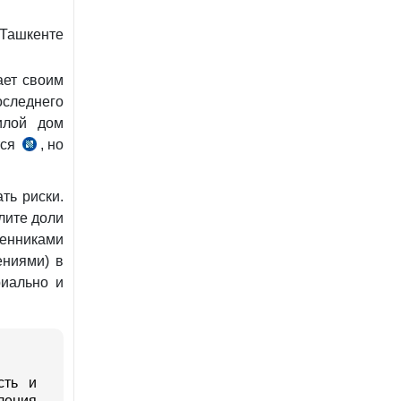
 Ташкенте
ает своим
оследнего
илой дом
тся
, но
.
ть риски.
лите доли
енниками
ениями) в
риально и
сть и
ления