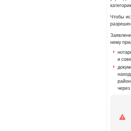
категори
Чтобы ис
разреше
Заявлени
нему при
нотар
и сов
доку
наход
район
через