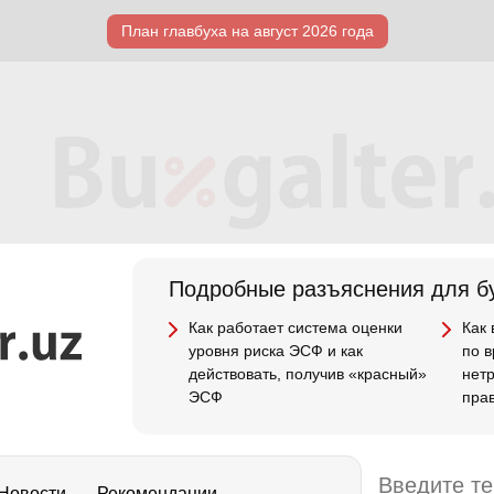
План главбуха на август 2026 года
Подробные разъяснения для бу
Как работает система оценки
Как
уровня риска ЭСФ и как
по 
действовать, получив «красный»
нет
ЭСФ
пра
Новости
Рекомендации