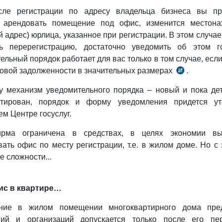
сле регистрации по адресу владельца бизнеса вы пр
 арендовать помещение под офис, изменится местона
й адрес) юрлица, указанное при регистрации. В этом случае
ть перерегистрацию, достаточно уведомить об этом го
ельный порядок работает для вас только в том случае, есл
говой задолженности в значительных размерах
.
у механизм уведомительного порядка – новый и пока де
нтирован, порядок и форму уведомления придется ут
м Центре госуслуг.
рма ограничена в средствах, в целях экономии в
вать офис по месту регистрации, т.е. в жилом доме. Но с 
е сложности...
ис в квартире…
ние в жилом помещении многоквартирного дома пред
ний и организаций допускается только после его пе