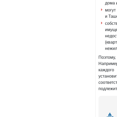
дома 
могут
и Таш
собст
имуще
недо
(квар
нежил
Поэтому,
Например
каждого
установи
соответс
подлежит