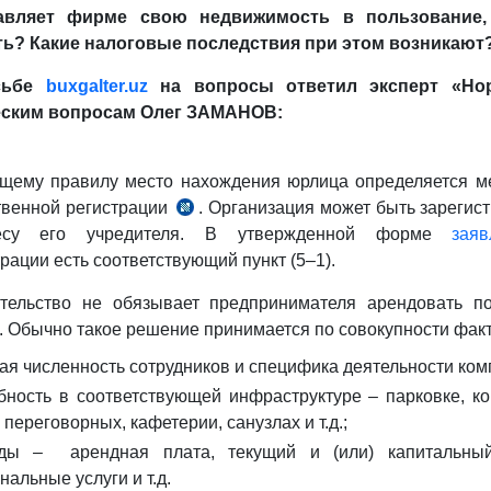
авляет фирме свою недвижимость в пользование,
ь? Какие налоговые последствия при этом возникают
сьбе
buxgalter
.
uz
на вопросы ответил эксперт «Н
ским вопросам Олег ЗАМАНОВ:
щему правилу место нахождения юрлица определяется м
твенной регистрации
. Организация может быть зарегис
есу его учредителя. В утвержденной форме
заяв
рации есть соответствующий пункт (5–1).
ательство не обязывает предпринимателя арендовать п
. Обычно такое решение принимается по совокупности фак
ая численность сотрудников и специфика деятельности ком
бность в соответствующей инфраструктуре – парковке, к
 переговорных, кафетерии, санузлах и т.д.;
оды – арендная плата, текущий и (или) капитальный
нальные услуги и т.д.