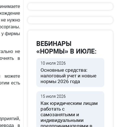
инимаете
хождение
 не нужно
сорганы.
и у фирмы
ВЕБИНАРЫ
«НОРМЫ» В ИЮЛЕ:
тально не
очнять в
10 июля 2026
Основные средства:
налоговый учет и новые
ы можете
нормы 2026 года
этим есть
15 июля 2026
Как юридическим лицам
работать с
самозанятыми и
приятий,
индивидуальными
ревода в
предпринимателями в