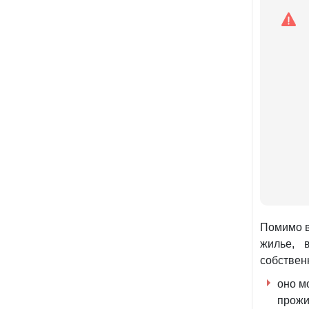
Помимо в
жилье, 
собствен
оно м
прожи