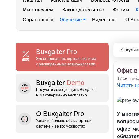
К
Мы отвечаем
Законодательство
Формы
Обучение
Справочники
Видеотека
О Bux
Buxgalter
Pro
Консульта
Электронная экспертная система
с расширенными возможностями
Офис в 
17 сентябр
Buxgalter
Demo
Читать н
Получите демо‑доступ к Buxgalter
PRO совершенно бесплатно
О Buxgalter Pro
У многи
Узнайте больше об экспертной
вопросы
системе и ее возможностях
офис ча
обязате