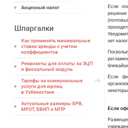
Если по
Акцизный налог
решение
(почтовы
Шпаргалки
проходи
Уведомит
Как применять минимальные
нет нало
ставки аренды с учетом
коэффициентов
Поскольк
регламе
Реквизиты для оплаты за ЭЦП
ближайше
и фискальный модуль
Если фи
Тарифы на коммунальные
организо
услуги для юрлиц
некоторы
в Узбекистане
Актуальные размеры БРВ,
Если оф
МРОТ, БВИП и МПР
Размеще
учрежде