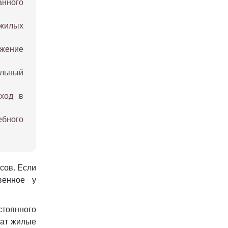
нного
 жилых
жение
льный
вход в
бного
сов. Если
венное у
остоянного
жат жилые