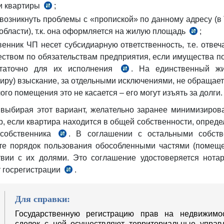
и квартиры
;
 возникнуть проблемы с «пропиской» по данному адресу (в
области), т.к. она оформляется на жилую площадь
;
венник ЧП несет субсидиарную ответственность, т.е. отвеч
ством по обязательствам предприятия, если имущества п
статочно для их исполнения
. На единственный ж
тиру) взыскание, за отдельными исключениями, не обращае
ого помещения это не касается – его могут изъять за долги
 выбирая этот вариант, желательно заранее минимизирова
, если квартира находится в общей собственности, опреде
 собственника
. В соглашении с остальными собств
те порядок пользования обособленными частями (помещ
твии с их долями. Это соглашение удостоверяется нота
 госрегистрации
.
Для справки:
Государственную регистрацию прав на недвижимо
сделок с ней осуществляют территориальные управ