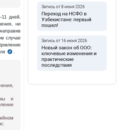
Запись от 8 июня 2026
Переход на НСФО в
–11 дней.
Узбекистане: первый
шения, ни
пошел!
 направив
ом случае
Запись от 16 июня 2026
едомление
Новый закон об ООО:
еля
.
ключевые изменения и
практические
последствия
нения,
рмы и
лении
ийном
е;