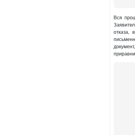
Вся проц
Заявител
отказа, 
письменн
документ
приравни