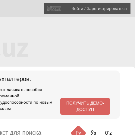
Войти / Зарегистрироваться
хгалтеров:
 выплачивать пособия
временной
рудоспособности по новым
ПОЛУЧИТЬ ДЕМО-
вилам
ДОСТУП
Ру
Ўз
Oʻz