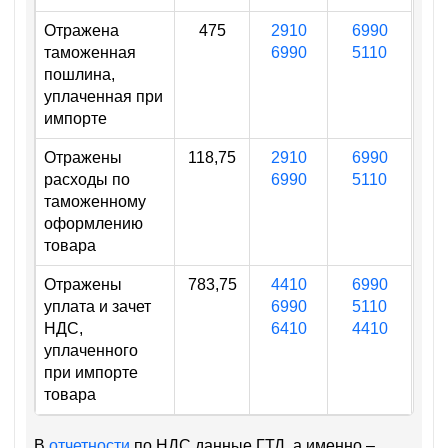
Отражена
475
2910
6990
таможенная
6990
5110
пошлина,
уплаченная при
импорте
Отражены
118,75
2910
6990
расходы по
6990
5110
таможенному
оформлению
товара
Отражены
783,75
4410
6990
уплата и зачет
6990
5110
НДС,
6410
4410
уплаченного
при импорте
товара
В
отчетности
по НДС данные ГТД, а именно –