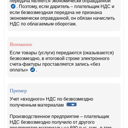
передача является экономически оправданной
. Поэтому, если даритель – плательщик НДС и
п.
если безвозмездная передача не признана
2
экономически оправданной, он обязан начислить
ч.
НДС по облагаемым оборотам.
1
ст.
239
НК
Внимание
Если товары (услуги) передаются (оказываются)
безвозмездно, в итоговой строке электронного
счета-фактуры проставляется запись «без
оплаты»
.
п.
52
прил.
№2
Пример
к
ПКМ
Учет «входного» НДС по безвозмездно
№489
полученным материалам
от
14.08.2020
Производственное предприятие – плательщик
г.
НДС безвозмездно получило от другого
предприятия материалы на 690 тыс. сум., в том