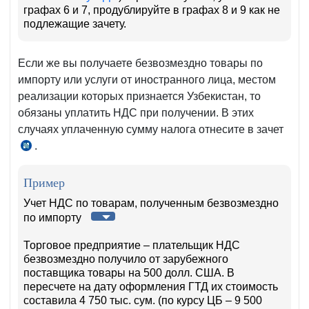
графах 6 и 7, продублируйте в графах 8 и 9 как не
подлежащие зачету.
Если же вы получаете безвозмездно товары по
импорту или услуги от иностранного лица, местом
реализации которых признается Узбекистан, то
обязаны уплатить НДС при получении. В этих
случаях уплаченную сумму налога отнесите в зачет
.
п.п.
3–
4
Пример
ч.
Учет НДС по товарам, полученным безвозмездно
1
по импорту
ст.
Торговое предприятие – плательщик НДС
266
безвозмездно получило от зарубежного
НК
поставщика товары на 500 долл. США. В
пересчете на дату оформления ГТД их стоимость
составила 4 750 тыс. сум. (по курсу ЦБ – 9 500