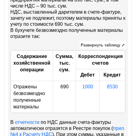
числе НДС – 90 тыс. сум.
НДС, выставленный дарителем в счете-фактуре,
зачету не подлежит, поэтому материалы приняты к
учету по стоимости 690 тыс. сум.
В бухучете безвозмездно полученные материалы
отразите так:
Развернуть таблицу ⤢
Содержание
Сумма,
Корреспонденция
хозяйственной
тыс.
счетов
операции
сум.
Дебет
Кредит
Отражены
690
1000
8530
безвозмездно
полученные
материалы
В
отчетности
по НДС данные счета-фактуры
автоматически отразятся в Реестре покупок (
прил.
№4 к Расчету НДС
). При этом суммы, указанные в