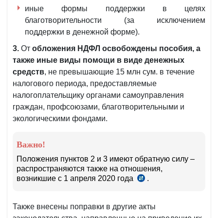
иные формы поддержки в целях
благотворительности (за исключением
поддержки в денежной форме).
3.
От
обложения НДФЛ освобождены пособия, а
также иные виды помощи в виде денежных
средств
,
не превышающие 15 млн сум. в течение
налогового периода,
предоставляемые
налогоплательщику органами самоуправления
граждан, профсоюзами, благотворительными и
экологическими фондами.
Важно!
Положения пунктов 2 и 3 имеют обратную силу –
распространяются также на отношения,
возникшие с 1 апреля 2020 года
.
см.
п.6 УП–
5969 от
Также внесены поправки в другие акты
19.03.2020
г.