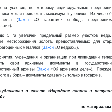
нено условие, по которому индивидуальные предприни
ники могли привлекать максимум 5 учеников. Их число 
вается (
Закон
«О гарантиях свободы предпринима
ости»).
до 5 га увеличен предельный размер участков недр,
ые месторождения золота, предоставляемых для стара
рагоценных металлов (
Закон
«О недрах»).
риятия, учреждения и организации при ликвидации тепе
вать свои архивные документы в государствен
рственный архивы (
Закон
«Об архивном деле»).
Прежде 
кого выбора – документы сдавались только в госархив.
публикован в газете «Народное слово» и вступи
0 г.
по материала