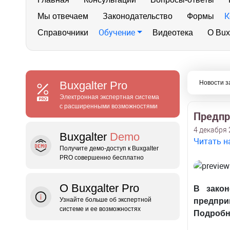
К
Мы отвечаем
Законодательство
Формы
Обучение
Справочники
Видеотека
О Bux
Buxgalter
Pro
Новости з
Электронная экспертная система
с расширенными возможностями
Предпр
4 декабря 
Buxgalter
Demo
Читать н
Получите демо‑доступ к Buxgalter
PRO совершенно бесплатно
О Buxgalter Pro
В зако
Узнайте больше об экспертной
предпр
системе и ее возможностях
Подробн