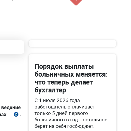
Порядок выплаты
больничных меняется:
что теперь делает
бухгалтер
С 1 июля 2026 года
работодатель оплачивает
ведение
только 5 дней первого
ерах
.
№ЗРУ-653 от
больничного в год – остальное
3.12.2020
берет на себя госбюджет.
г.