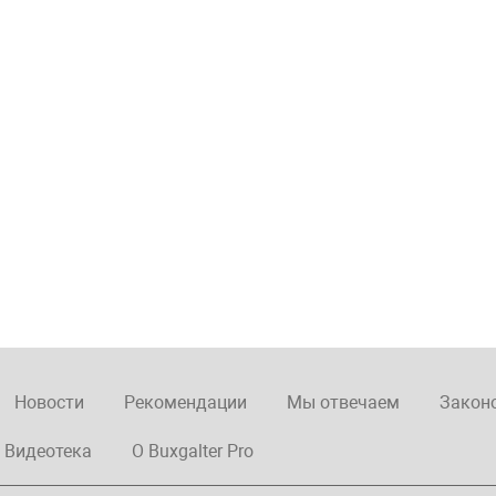
Новости
Рекомендации
Мы отвечаем
Закон
Видеотека
О Buxgalter Pro