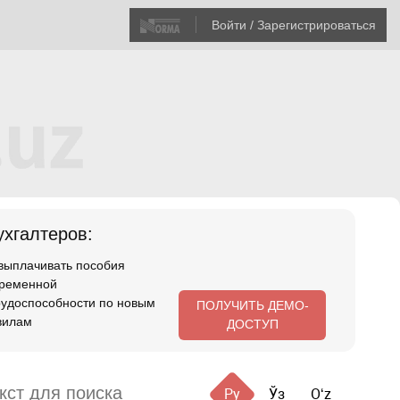
Войти / Зарегистрироваться
хгалтеров:
 выплачивать пособия
временной
рудоспособности по новым
ПОЛУЧИТЬ ДЕМО-
вилам
ДОСТУП
Ру
Ўз
Oʻz