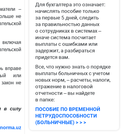
Для бухгалтера это означает:
матели –
начислять пособие только
больше не
за первые 5 дней, следить
тельской
за правильностью данных
о сотрудниках в системах –
иначе система посчитает
 включая
выплаты с ошибками или
тельской
задержит, а разбираться
придется вам.
Все, что нужно знать о порядке
рь вправе
выплаты больничных с учетом
ный или
новых норм, – расчеты, налоги,
закон не
отражение в налоговой
отчетности – вы найдете
в папке:
л в силу
ПОСОБИЕ ПО ВРЕМЕННОЙ
НЕТРУДОСПОСОБНОСТИ
(БОЛЬНИЧНЫЕ) > > >
м
norma.uz