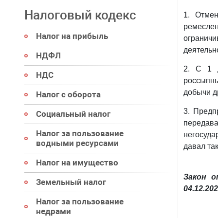
Налоговый кодекс
1. Отме
ремеслен
Налог на прибыль
ограничи
деятельн
НДФЛ
2. С 1 
НДС
россыпн
добычи д
Налог с оборота
3. Предп
Социальный налог
переда
Налог за пользование
негосуда
водными ресурсами
давал та
Налог на имущество
Закон о
Земельный налог
04.12.202
Налог за пользование
недрами