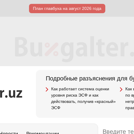
План главбуха на август 2026 года
Подробные разъяснения для бу
Как работает система оценки
Как
уровня риска ЭСФ и как
по 
действовать, получив «красный»
нет
ЭСФ
пра
Новости
Рекомендации