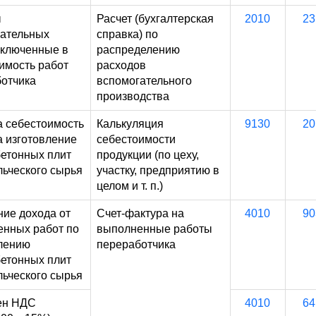
ы
Расчет (бухгалтерская
2010
23
ательных
справка) по
включенные в
распределению
имость работ
расходов
отчика
вспомогательного
производства
 себестоимость
Калькуляция
9130
20
а изготовление
себестоимости
етонных плит
продукции (по цеху,
льческого сырья
участку, предприятию в
целом и т. п.)
ие дохода от
Счет-фактура на
4010
90
нных работ по
выполненные работы
лению
переработчика
етонных плит
льческого сырья
ен НДС
4010
64