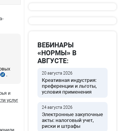
а-
ВЕБИНАРЫ
«НОРМЫ» В
АВГУСТЕ:
совых
20 августа 2026
.
л.
п.1.4.
Креативная индустрия:
НСБУ
преференции и льготы,
БУ
№19,
условия применения
,
рег.
рья и
№833
ти услуг
259
от
24 августа 2026
02.11.1999
Электронные закупочные
06.2020
г.
акты: налоговый учет,
риски и штрафы
лючили