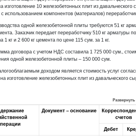
НК
на изготовление 10 железобетонных плит из давальческого 
а с использованием компонентов (материалов) переработчи
зводства одной железобетонной плиты требуются 51 кг арм
мента. Заказчик передает переработчику 510 кг арматуры по
а 1 кг и 2 600 кг цемента по цене 115 сум. за 1 кг.
мма договора с учетом НДС составила 1 725 000 сум., стои
ения одной железобетонной плиты – 150 000 сум.
логооблагаемым доходом является стоимость услуг соглас
 на изготовление железобетонных плит из давальческого сы
Развернуть
держание
Документ – основание
Корреспонде
яйственной
счетов
перации
Дебет
Кре