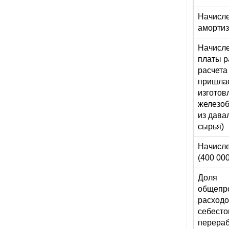
Начисл
аморти
Начисле
платы р
расчета
пришлас
изготов
железоб
из дава
сырья)
Начисле
(400 00
Доля
общепр
расходо
себесто
перераб