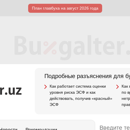
План главбуха на август 2026 года
Подробные разъяснения для бу
Как работает система оценки
Как
уровня риска ЭСФ и как
по 
действовать, получив «красный»
нет
ЭСФ
пра
Новости
Рекомендации