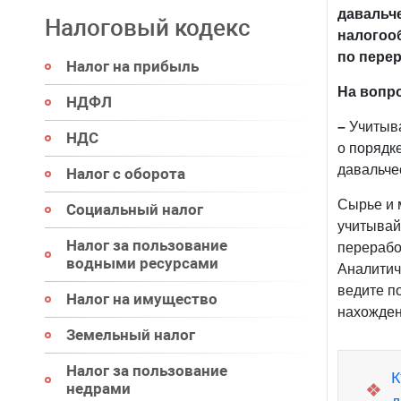
давальч
Налоговый кодекс
налогоо
по пере
Налог на прибыль
На вопр
НДФЛ
–
Учитыв
НДС
о порядк
давальче
Налог с оборота
Сырье и 
Социальный налог
учитывай
Налог за пользование
перерабо
водными ресурсами
Аналитич
ведите п
Налог на имущество
нахожде
Земельный налог
Налог за пользование
К
❖
недрами