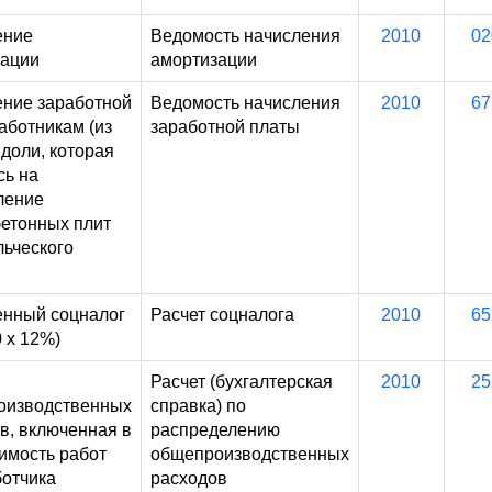
ение
Ведомость начисления
2010
02
зации
амортизации
ние заработной
Ведомость начисления
2010
67
аботникам (из
заработной платы
 доли, которая
ь на
ление
етонных плит
льческого
нный соцналог
Расчет соцналога
2010
65
0 х 12%)
Расчет (бухгалтерская
2010
25
оизводственных
справка) по
в, включенная в
распределению
имость работ
общепроизводственных
отчика
расходов