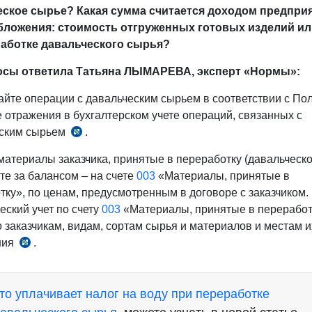
еское сырье? Какая сумма считается доходом предпри
бложения: стоимость отгруженных готовых изделий ил
работке давальческого сырья?
осы ответила Татьяна ЛЫМАРЕВА, эксперт «Нормы»:
айте операции с давальческим сырьем в соответствии с П
е отражения в бухгалтерском учете операций, связанных с
ским сырьем
.
рег.
№2086
материалы заказчика, принятые в переработку (давальческо
от
те за балансом – на счете
003
«Материалы, принятые в
15.03.2010
тку», по ценам, предусмотренным в договоре с заказчиком.
г.
еский учет по счету
003
«Материалы, принятые в переработ
о заказчикам, видам, сортам сырья и материалов и местам и
ния
.
п.
438
НСБУ
то уплачивает налог на воду при переработке
№21,
рег.