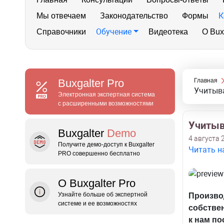
К
Мы отвечаем
Законодательство
Формы
Обучение
Справочники
Видеотека
О Bux
Buxgalter
Pro
Главная
Учитыва
Электронная экспертная система
с расширенными возможностями
Учитыв
Buxgalter
Demo
4 августа 2
Получите демо‑доступ к Buxgalter
Читать н
PRO совершенно бесплатно
О Buxgalter Pro
Узнайте больше об экспертной
Произво
системе и ее возможностях
собствен
к нам по