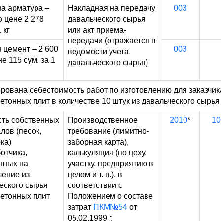
а арматура –
Накладная на передачу
003
о цене 2 278
давальческого сырья
 кг
или акт приема-
передачи (отражается в
 цемент – 2 600
003
ведомости учета
не 115 сум. за 1
давальческого сырья)
ована себестоимость работ по изготовлению для заказчик
етонных плит в количестве 10 штук из давальческого сырья
ть собственных
Производственное
2010
*
10
лов (песок,
требование (лимитно-
ка)
заборная карта),
отчика,
калькуляция (по цеху,
нных на
участку, предприятию в
ление из
целом и т. п.), в
еского сырья
соответствии с
етонных плит
Положением о составе
затрат
ПКМ№54
от
05.02.1999 г.