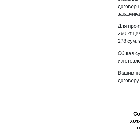
договор 
заказчик
Для прои
260 кг це
278 сум. з
Общая су
изготовл
Вашим на
договору
Со
хоз
о