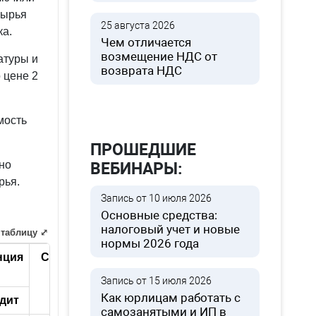
сырья
25 августа 2026
ка.
Чем отличается
возмещение НДС от
атуры и
возврата НДС
 цене 2
мость
ПРОШЕДШИЕ
но
ВЕБИНАРЫ:
рья.
Запись от 10 июля 2026
Основные средства:
налоговый учет и новые
 таблицу ⤢
нормы 2026 года
нция
Сумма
Запись от 15 июля 2026
Как юрлицам работать с
дит
самозанятыми и ИП в