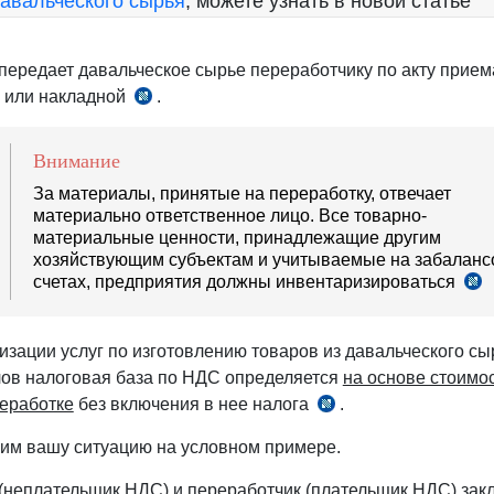
авальческого сырья
, можете узнать в новой статье
№1181
от
 передает давальческое сырье переработчику по акту прием
23.10.2002
 или накладной
.
прил.
г.
№1,
№2
Внимание
к
За материалы, принятые на переработку, отвечает
Положению,
материально ответственное лицо. Все товарно-
рег.
материальные ценности, принадлежащие другим
МЮ
хозяйствующим субъектам и учитываемые на забалан
счетах, предприятия должны инвентаризироваться
г
№2086
11
от
НС
15.03.2010
№4
изации услуг по изготовлению товаров из давальческого сы
г.
рег.
ов налоговая база по НДС определяется
на основе стоимос
№3
реработке
без включения в нее налога
.
ч.
от
6
30.
им вашу ситуацию на условном примере.
г.
ст.
248
 (неплательщик НДС) и переработчик (плательщик НДС) зак