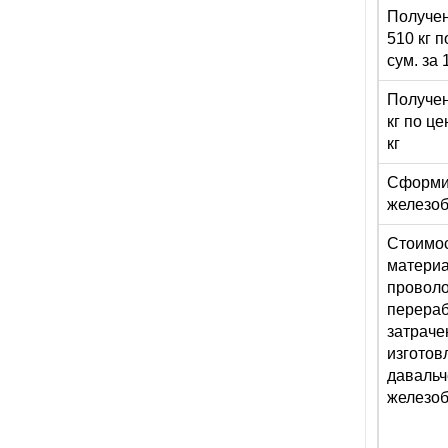
Получен
510 кг п
сум. за 1
Получен
кг по це
кг
Сформир
железоб
Стоимос
материа
проволо
перераб
затраче
изготов
давальч
железоб