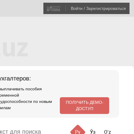
Войти / Зарегистрироваться
хгалтеров:
 выплачивать пособия
временной
рудоспособности по новым
ПОЛУЧИТЬ ДЕМО-
вилам
ДОСТУП
Ру
Ўз
Oʻz