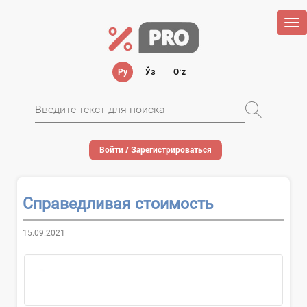
Tog
nav
Ру
Ўз
Oʻz
Войти / Зарегистрироваться
Справедливая стоимость
15.09.2021
Справедливая...