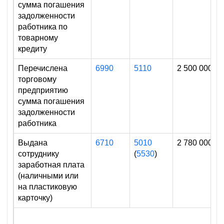
сумма погашения
задолженности
работника по
товарному
кредиту
Перечислена
6990
5110
2 500 000
торговому
предприятию
сумма погашения
задолженности
работника
Выдана
6710
5010
2 780 000
сотруднику
(
5530
)
заработная плата
(наличными или
на пластиковую
карточку)