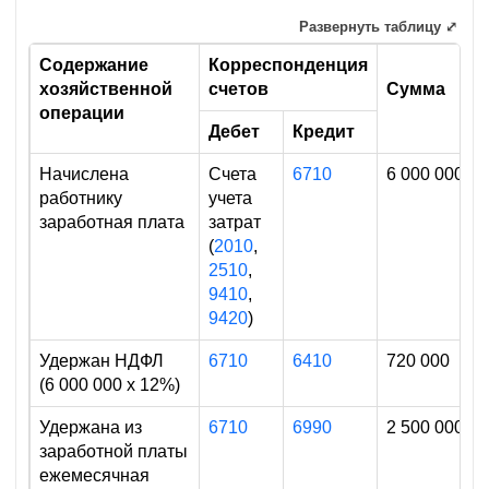
Развернуть таблицу ⤢
Содержание
Корреспонденция
хозяйственной
счетов
Сумма
операции
Дебет
Кредит
Начислена
Счета
6710
6 000 000
работнику
учета
заработная плата
затрат
(
2010
,
2510
,
9410
,
9420
)
Удержан НДФЛ
6710
6410
720 000
(6 000 000 х 12%)
Удержана из
6710
6990
2 500 000
заработной платы
ежемесячная