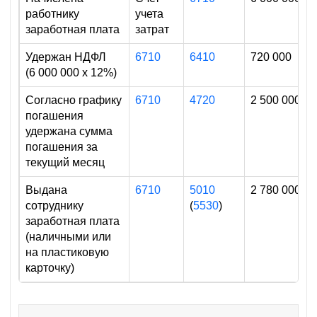
работнику
учета
заработная плата
затрат
Удержан НДФЛ
6710
6410
720 000
(6 000 000 х 12%)
Согласно графику
6710
4720
2 500 000
погашения
удержана сумма
погашения за
текущий месяц
Выдана
6710
5010
2 780 000
сотруднику
(
5530
)
заработная плата
(наличными или
на пластиковую
карточку)