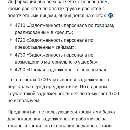
Информация обо всех расчетах с персоналом,
кроме расчетов по оплате труда и расчетов с
подотчетными лицами, обобщается на счетах
:
пп.
199–
4710 «Задолженность персонала по товарам,
200
реализованным в кредит»;
НСБУ
4720 «Задолженность персонала по
№21,
предоставленным займам»;
рег.
4730 «Задолженность персонала по
МЮ
возмещению материального ущерба»;
№1181
4790 «Прочая задолженность персонала».
от
23.10.200
Т.е. на счетах 4700 учитывается задолженность
г.
персонала перед предприятием. Но в данном
случае такой задолженности нет, поэтому счет 4700
не используем.
Предприятия, не пользующиеся кредитами банка
для погашения задолженности работников за
товары в кредит, на основании выданных этими