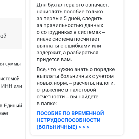
Для бухгалтера это означает:
начислять пособие только
за первые 5 дней, следить
1
за правильностью данных
о сотрудниках в системах –
ной
8.2022
иначе система посчитает
выплаты с ошибками или
задержит, а разбираться
придется вам.
ия суммы
Все, что нужно знать о порядке
выплаты больничных с учетом
системой
новых норм, – расчеты, налоги,
я ИНН или
отражение в налоговой
отчетности – вы найдете
в папке:
 в Единый
ПОСОБИЕ ПО ВРЕМЕННОЙ
чает
НЕТРУДОСПОСОБНОСТИ
(БОЛЬНИЧНЫЕ) > > >