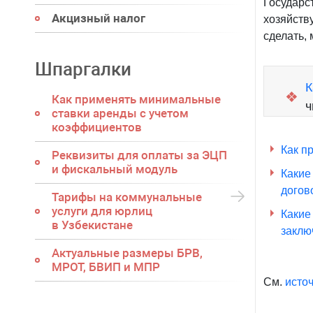
Государс
Акцизный налог
хозяйств
сделать,
Шпаргалки
К
❖
Как применять минимальные
ч
ставки аренды с учетом
коэффициентов
Как п
Реквизиты для оплаты за ЭЦП
и фискальный модуль
Какие
догов
Тарифы на коммунальные
услуги для юрлиц
Какие
в Узбекистане
заклю
Актуальные размеры БРВ,
МРОТ, БВИП и МПР
См.
исто