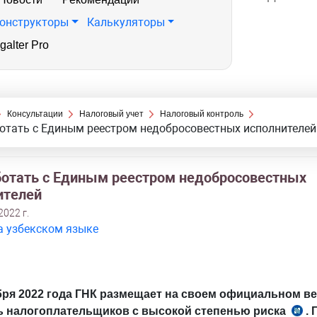
онструкторы
Калькуляторы
galter Pro
Консультации
Налоговый учет
Налоговый контроль
отать с Единым реестром недобросовестных исполнителей
ботать с Единым реестром недобросовестных
ителей
2022 г.
а узбекском языке
бря 2022 года ГНК размещает на своем официальном ве
ь налогоплательщиков с высокой степенью риска
. 
п.