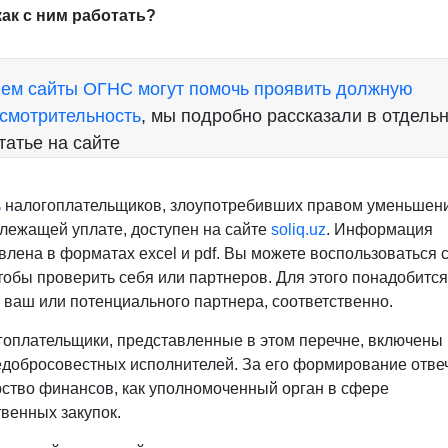
как с ним работать?
7
ПКМ
№47
ем сайты ОГНС могут помочь проявить должную
от
смотрительность
, мы подробно рассказали в отдель
22.0
г.
татье на сайте
ь
налогоплательщиков, злоупотребивших правом уменьшен
лежащей уплате, доступен на сайте
soliq.uz
. Информация
влена в форматах excel и pdf. Вы можете воспользоваться 
чтобы проверить себя или партнеров. Для этого понадобитс
ваш или потенциального партнера, соответственно.
гоплательщики, представленные в этом перечне, включены
едобросовестных исполнителей. За его формирование отве
ство финансов, как уполномоченный орган в сфере
твенных закупок.