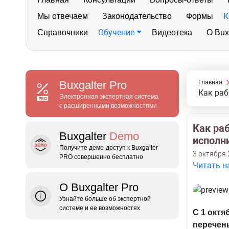
К
Мы отвечаем
Законодательство
Формы
Обучение
Справочники
Видеотека
О Bux
Buxgalter
Pro
Главная
Как раб
Электронная экспертная система
с расширенными возможностями
Как ра
Buxgalter
Demo
исполн
Получите демо‑доступ к Buxgalter
3 октября 
PRO совершенно бесплатно
Читать н
О Buxgalter Pro
Узнайте больше об экспертной
системе и ее возможностях
C 1 октя
перечен