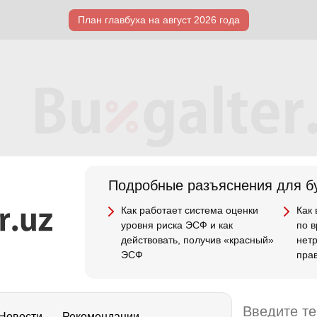
План главбуха на август 2026 года
Подробные разъяснения для бу
Как работает система оценки
Как
уровня риска ЭСФ и как
по 
действовать, получив «красный»
нет
ЭСФ
пра
Новости
Рекомендации