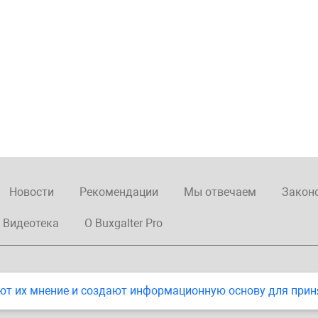
Новости
Рекомендации
Мы отвечаем
Закон
Видеотека
О Buxgalter Pro
ют их мнение и создают информационную основу для прин