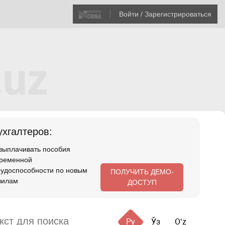
Войти / Зарегистрироваться
хгалтеров:
 выплачивать пособия
временной
рудоспособности по новым
ПОЛУЧИТЬ ДЕМО-
вилам
ДОСТУП
Ру
Ўз
Oʻz