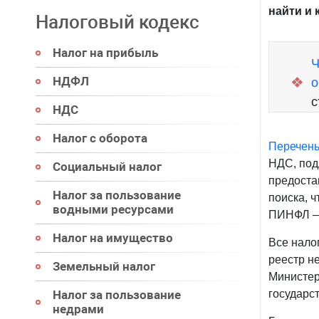
найти и 
Налоговый кодекс
Налог на прибыль
Ч
НДФЛ
❖
о
с
НДС
Налог с оборота
Перечен
НДС, под
Социальный налог
предоста
Налог за пользование
поиска, 
водными ресурсами
ПИНФЛ – 
Налог на имущество
Все нало
реестр н
Земельный налог
Министер
Налог за пользование
государс
недрами