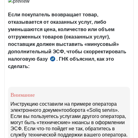
Если покупатель возвращает товар,
отказывается от оказанных услуг, либо
уменьшаются цена, количество или объем
отгруженных товаров (оказанных услуг),
поставщик должен выставить «минусовый»
дополнительный ЭСФ, чтобы скорректировать
налоговую базу
. ГНК объяснил, как это
п.
сделать:
40
прил.
№2
к
Внимание
ПКМ
Инструкцию составили на примере оператора
№489
электронного документооборота «Soliq servis».
от
Если вы пользуетесь услугами другого оператора,
14.08.2020
могут быть «технические» нюансы в оформлении
г.
ЭСФ. Если что-то пойдет не так, обратитесь в
службу технической поддержки вашего оператора.