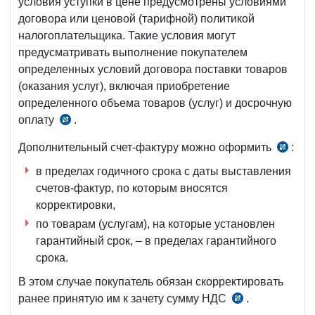
условия уступки в цене предусмотрены условиями
договора или ценовой (тарифной) политикой
налогоплательщика. Такие условия могут
предусматривать выполнение покупателем
определенных условий договора поставки товаров
(оказания услуг), включая приобретение
определенного объема товаров (услуг) и досрочную
оплату
.
п.
40
Дополнительный счет-фактуру можно оформить
:
п.
прил.
41
в пределах годичного срока с даты выставления
№2
прил.
счетов-фактур, по которым вносятся
к
№2
корректировки,
ПКМ
к
№489
по товарам (услугам), на которые установлен
ПКМ
от
гарантийный срок, – в пределах гарантийного
№489
14.08.2020
срока.
от
г.
В этом случае покупатель обязан скорректировать
14.08.
ранее принятую им к зачету сумму НДС
.
п.
г.