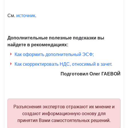
43
прил.
№2
См.
источник
.
к
ПКМ
№489
Дополнительные полезные подсказки вы
от
найдете в рекомендациях:
14.08.2020
Как оформить дополнительный ЭСФ;
г.
Как скорректировать НДС, относимый в зачет.
Подготовил Олег ГАЕВОЙ
Разъяснения экспертов отражают их мнение и
создают информационную основу для
принятия Вами самостоятельных решений.