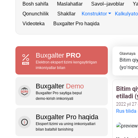
Bosh sahifa
Maslahatlar
Savol–javoblar
Ya
Konstruktor
Kalkulyato
Qonunchilik
Shakllar
Videoteka
Buxgalter Pro haqida
Buxgalter
PRO
Glavnaya
Bitim qi
Elektron ekspert tizimi kengaytirilgan
(yoʻriq
imkoniyatlar bilan
Buxgalter
Demo
Bitim q
Buxgalter Pro saytiga bepul
etiladi 
demo‑kirish imkoniyati
2022 yil 27
Rus tilida
Buxgalter Pro haqida
Ekspert tizimi va uning imkoniyatlari
bilan batafsil tanishing