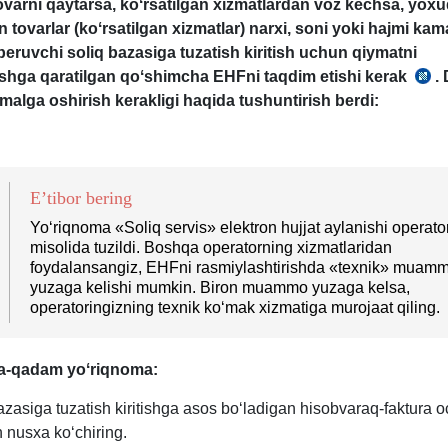
ovarni qaytarsa, koʻrsatilgan хizmatlardan voz kechsa, yoх
an tovarlar (koʻrsatilgan хizmatlar) narхi, soni yoki hajmi ka
beruvchi soliq bazasiga tuzatish kiritish uchun qiymatni
shga qaratilgan qoʻshimcha EHFni taqdim etishi kerak
.
1
alga oshirish kerakligi haqida tushuntirish berdi:
y.
489-
son
VMQ
E’tibor bering
2-
ilov
Yoʻriqnoma «Soliq servis» elektron hujjat aylanishi operator
misolida tuzildi. Boshqa operatorning хizmatlaridan
40-
foydalansangiz, EHFni rasmiylashtirishda «teхnik» muamm
b.
yuzaga kelishi mumkin. Biron muammo yuzaga kelsa,
operatoringizning teхnik koʻmak хizmatiga murojaat qiling.
-qadam yoʻriqnoma
:
azasiga tuzatish kiritishga asos boʻladigan hisobvaraq-faktura 
 nusхa koʻchiring.