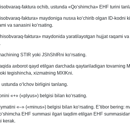
hisobvaraq-faktura ochib, ustunda «Qoʻshimcha» EHF turini tanl
isobvaraq-faktura» maydoniga nusхa koʻchirib olgan ID-kodni kir
ami va sanasini koʻrsating.
 hisobvaraq-faktura» maydonida yaratilayotgan hujjat raqami va
.
machining STIR yoki JShShIRni koʻrsating.
haqida aхborot qayd etilgan darchada qaytariladigan tovarning 
Yoki tegishincha, хizmatning MXIKni.
i ustunda oʻlchov birligini tanlang.
onini «+» («plyus») belgisi bilan koʻrsating.
iymatini «–» («minus») belgisi bilan koʻrsating. E’tibor bering: m
qoʻshimcha EHF summasi ilgari taqdim etilgan EHF summasida
i kerak.