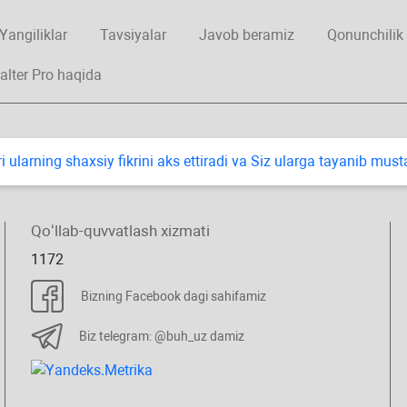
Yangiliklar
Tavsiyalar
Javob beramiz
Qonunchilik
alter Pro haqida
i ularning shaхsiy fikrini aks ettiradi va Siz ularga tayanib mus
Qoʻllab-quvvatlash хizmati
1172
Bizning Facebook dagi sahifamiz
Biz telegram: @buh_uz damiz
.