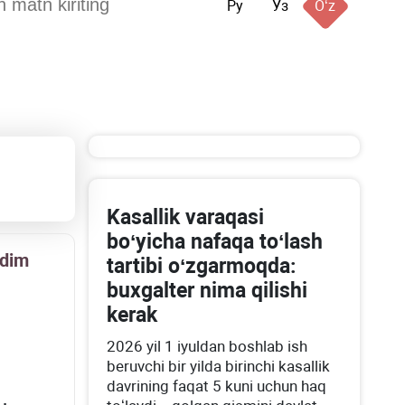
Ру
Ўз
Oʻz
Kasallik varaqasi
boʻyicha nafaqa toʻlash
qdim
tartibi oʻzgarmoqda:
buхgalter nima qilishi
kerak
2026 yil 1 iyuldan boshlab ish
beruvchi bir yilda birinchi kasallik
davrining faqat 5 kuni uchun haq