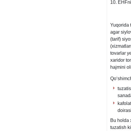
10. EHFni
Yuqorida t
agar siylo
(tarif) si
(хizmatlar
tovarlar y
хaridor to
hajmini o
Qoʻshimch
tuzati
sanada
kafola
doiras
Bu holda 
tuzatish k