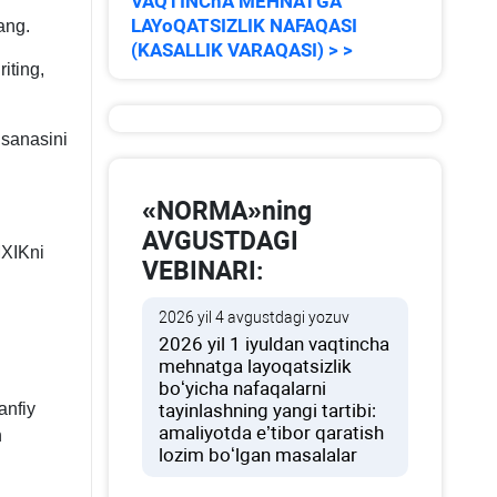
VAQTINChA MEHNATGA
LAYoQATSIZLIK NAFAQASI
ang.
(KASALLIK VARAQASI) > >
iting,
 sanasini
«NORMA»ning
AVGUSTDAGI
MXIKni
VEBINARI:
2026 yil 4 avgustdagi yozuv
2026 yil 1 iyuldan vaqtincha
mehnatga layoqatsizlik
boʻyicha nafaqalarni
anfiy
tayinlashning yangi tartibi:
amaliyotda e’tibor qaratish
n
lozim boʻlgan masalalar