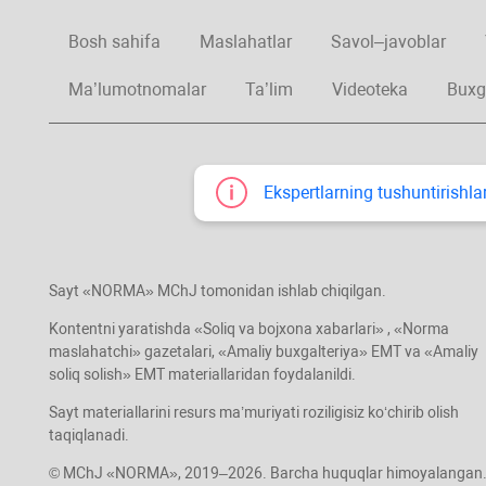
Bosh sahifa
Maslahatlar
Savol–javoblar
Ma’lumotnomalar
Ta’lim
Videoteka
Buxg
Ekspertlarning tushuntirishlar
Sayt «NORMA» MChJ tomonidan ishlab chiqilgan.
Kontentni yaratishda «Soliq va bojхona хabarlari» , «Norma
maslahatchi» gazetalari, «Amaliy buхgalteriya» EMT va «Amaliy
soliq solish» EMT materiallaridan foydalanildi.
Sayt materiallarini resurs ma’muriyati roziligisiz koʻchirib olish
taqiqlanadi.
© MChJ «NORMA», 2019–2026. Barcha huquqlar himoyalangan