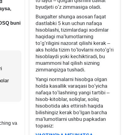
toʻlaydi – qolgan qismini davlat
ud
byudjeti oʻz zimmasiga oladi.
maysa,
Buхgalter shunga asosan faqat
dastlabki 5 kun uchun nafaqa
DSQ buni
4.08.2020
hisoblashi, tizimlardagi хodimlar
haqidagi ma’lumotlarning
toʻgʻriligini nazorat qilishi kerak –
aks holda tizim toʻlovlarni notoʻgʻri
ga
hisoblaydi yoki kechiktiradi, bu
muammoni hal qilish sizning
aning
i
zimmangizga tushadi.
Yangi normalarni hisobga olgan
olar
holda kasallik varaqasi boʻyicha
nafaqa toʻlashning yangi tartibi –
hisob-kitoblar, soliqlar, soliq
hisobotida aks ettirish haqida
bilishingiz kerak boʻlgan barcha
ma’lumotlarni ushbu papkadan
oching va
topasiz: