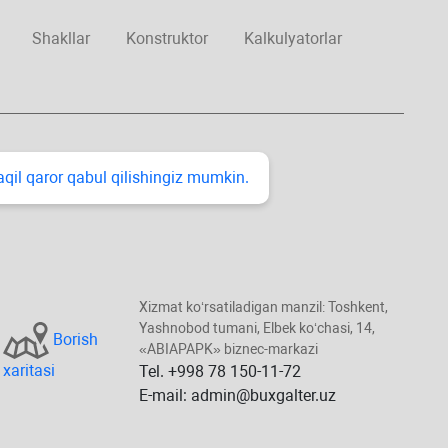
Shakllar
Konstruktor
Kalkulyatorlar
taqil qaror qabul qilishingiz mumkin.
Xizmat koʻrsatiladigan manzil: Toshkent,
Yashnobod tumani, Elbek koʻchasi, 14,
Borish
«ABIAPAPK» biznec-markazi
хaritasi
Tel. +998 78 150-11-72
E-mail: admin@buxgalter.uz