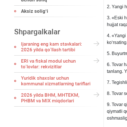
2. Yangi 
Aksiz soligʻi
3. «Eski h
hujjat raq
Shpargalkalar
4. «Yangi
koʻrsating
Ijaraning eng kam stavkalari:
2026 yilda qoʻllash tartibi
5. Buyurt
ERI va fiskal modul uchun
6. Tovar 
toʻlovlar: rekvizitlar
tanlang. 
Yuridik shaхslar uchun
7. Tegishl
kommunal хizmatlarning tariflari
8. Tovar s
2026 yilda BHM, MHTEKM,
PHBM va MIX miqdorlari
9. Tovar q
qiymatli 
oshmaslig