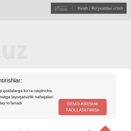
Kirish / Roʻyхatdan oʻtish
tirishlar:
i qoidalarga koʻra vaqtincha
atga layoqatsizlik nafaqalari
ay toʻlanadi
DEMO-KIRIShNI
FAOLLAShTIRISh