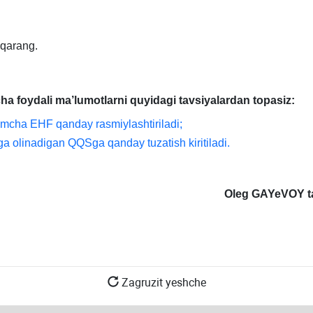
y.i
489-
son
qarang.
VMQga
2-
ilovaning
a foydali ma’lumotlarni quyidagi tavsiyalardan topasiz
:
43-
mcha EHF qanday rasmiylashtiriladi;
b.
a olinadigan QQSga qanday tuzatish kiritiladi.
Oleg GAYeVOY ta
Zagruzit yeshche