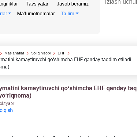
ngiliklar
Tavsiyalar
Javob beramiz
rlar
Ta’lim
Ma’lumotnomalar
Maslahatlar
Soliq hisobi
EHF
ymatini kamaytiruvchi qoʻshimcha EHF qanday taqdim etiladi
noma)
iymatini kamaytiruvchi qoʻshimcha EHF qanday ta
(yoʻriqnoma)
 oktyabr
 oʻqish