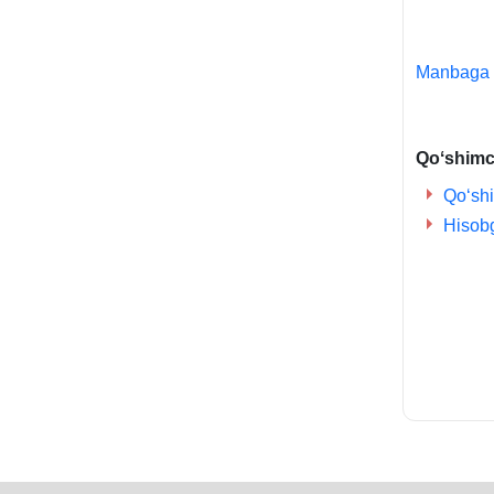
Manbaga
Qoʻshimch
Qoʻshi
Hisobg