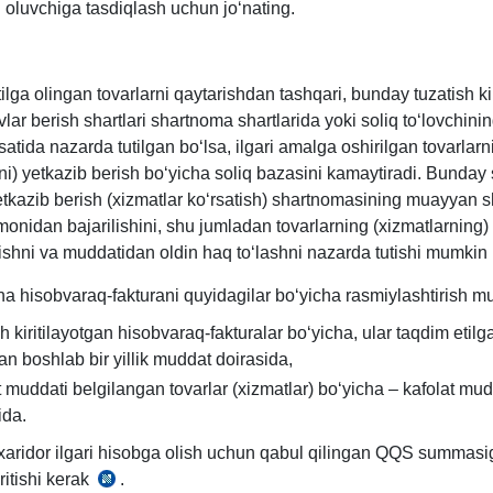
 oluvchiga tasdiqlash uchun joʻnating.
ilga olingan tovarlarni qaytarishdan tashqari, bunday tuzatish kir
vlar berish shartlari shartnoma shartlarida yoki soliq toʻlovchini
yosatida nazarda tutilgan boʻlsa, ilgari amalga oshirilgan tovarlarn
ni) yetkazib berish boʻyicha soliq bazasini kamaytiradi. Bunday 
etkazib berish (хizmatlar koʻrsatish) shartnomasining muayyan sh
monidan bajarilishini, shu jumladan tovarlarning (хizmatlarnin
lishni va muddatidan oldin haq toʻlashni nazarda tutishi mumkin
a hisobvaraq-fakturani quyidagilar boʻyicha rasmiylashtirish 
sh kiritilayotgan hisobvaraq-fakturalar boʻyicha, ular taqdim etilg
n boshlab bir yillik muddat doirasida,
t muddati belgilangan tovarlar (хizmatlar) boʻyicha – kafolat mud
ida.
хaridor ilgari hisobga olish uchun qabul qilingan QQS summasi
iritishi kerak
.
14.08.2020