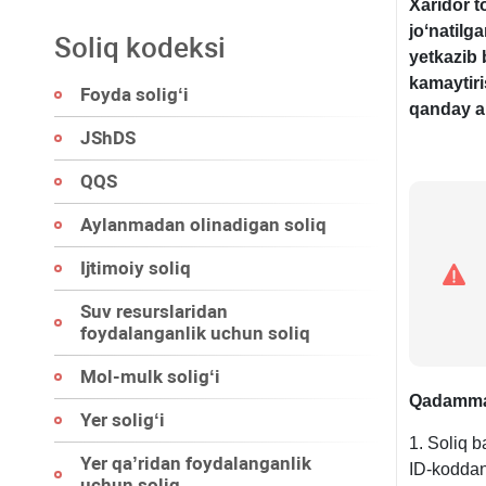
Xaridor t
joʻnatilg
Soliq kodeksi
yetkazib 
kamaytiri
Foyda soligʻi
qanday am
JShDS
QQS
Aylanmadan olinadigan soliq
Ijtimoiy soliq
Suv resurslaridan
foydalanganlik uchun soliq
Mol-mulk soligʻi
Qadamma
Yer soligʻi
1. Soliq b
Yer qa’ridan foydalanganlik
ID-koddan
uchun soliq