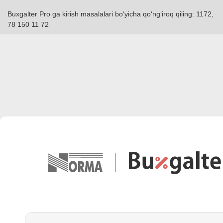
Buxgalter Pro ga kirish masalalari boʻyicha qoʻngʻiroq qiling: 1172,
78 150 11 72