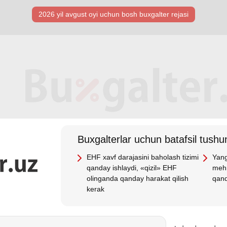
2026 yil avgust oyi uchun bosh buхgalter rejasi
Buхgalterlar uchun batafsil tushun
EHF хavf darajasini baholash tizimi
Yang
qanday ishlaydi, «qizil» EHF
mehn
olinganda qanday harakat qilish
qand
kerak