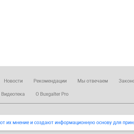
Новости
Рекомендации
Мы отвечаем
Закон
Видеотека
О Buxgalter Pro
ют их мнение и создают информационную основу для прин