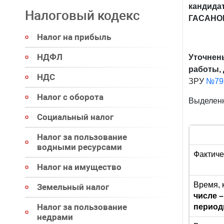
кандидат
Налоговый кодекс
ГАСАНОВ
Налог на прибыль
НДФЛ
Уточнен
работы,
НДС
ЗРУ
№79
Налог с оборота
Выделенн
Социальный налог
Налог за пользование
водными ресурсами
Фактиче
Налог на имущество
Время, 
Земельный налог
числе 
Налог за пользование
период
недрами