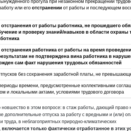
ынужденного прогула при незаконном прекращении трудово
работу или его
отстранении
от работы и последующем вос
 отстранения от работы работника, не прошедшего об
учение и проверку знаний/навыков в области охраны т
аботника
 отстранения работника от работы на время проведени
 результатам не подтверждена вина работника в наруш
ржден сам факт нарушения трудовых обязанностей
тпусков без сохранения заработной платы, не превышающее
периоды времени, предусмотренные коллективными соглаш
ом и локальными актами, условиями трудового договора
 новшество в этом вопросе: в стаж работы, дающий право 
е дополнительные отпуска за работу с вредными и (или) о
и труда, в неблагоприятных природно-климатических
,
включается только фактически отработанное в этих у