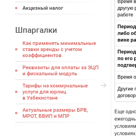
Время в
Акцизный налог
другую 
работе
Период
Шпаргалки
либо об
вине р
Как применять минимальные
ставки аренды с учетом
Период
коэффициентов
по его
подтве
Реквизиты для оплаты за ЭЦП
и фискальный модуль
Время о
Тарифы на коммунальные
Другие 
услуги для юрлиц
договор
в Узбекистане
Актуальные размеры БРВ,
Еще одно
МРОТ, БВИП и МПР
ежегодны
условиям
условиях