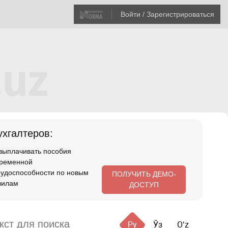
Войти / Зарегистрироваться
хгалтеров:
 выплачивать пособия
временной
рудоспособности по новым
ПОЛУЧИТЬ ДЕМО-
вилам
ДОСТУП
Ру
Ўз
Oʻz