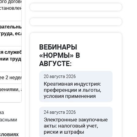
го договора, переводе работника на
Время отпусков
становлении работника на прежней
язательный медицинский осмотр
руда, если это произошло не по
ВЕБИНАРЫ
я служебного расследования, если
«НОРМЫ» В
ении трудовых обязанностей или не
АВГУСТЕ:
20 августа 2026
 2 недель в течение рабочего года
Креативная индустрия:
ениями, а также коллективным
преференции и льготы,
условия применения
на
24 августа 2026
Электронные закупочные
пасными
акты: налоговый учет,
риски и штрафы
словиях