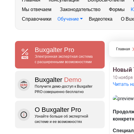
К
Мы отвечаем
Законодательство
Формы
Обучение
Справочники
Видеотека
О Bux
Buxgalter
Pro
Главная
Электронная экспертная система
с расширенными возможностями
Новый Т
10 ноября 
Buxgalter
Demo
Читать н
Получите демо‑доступ к Buxgalter
PRO совершенно бесплатно
О Buxgalter Pro
Продолж
Узнайте больше об экспертной
конкрет
системе и ее возможностях
Специал