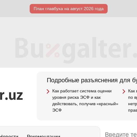
План главбуха на август 2026 года
Подробные разъяснения для бу
Как работает система оценки
Как
уровня риска ЭСФ и как
по 
действовать, получив «красный»
нет
ЭСФ
пра
Новости
Рекомендации