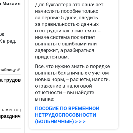
а Михаил
Для бухгалтера это означает:
начислять пособие только
за первые 5 дней, следить
за правильностью данных
о сотрудниках в системах –
аж
иначе система посчитает
 в ред.
выплаты с ошибками или
задержит, а разбираться
придется вам.
Все, что нужно знать о порядке
 таблицу ⤢
выплаты больничных с учетом
новых норм, – расчеты, налоги,
а трудовой отпуск:
Не включаютс
отражение в налоговой
Время отсутств
отчетности – вы найдете
(прогул)
в папке:
ПОСОБИЕ ПО ВРЕМЕННОЙ
сь место работы (должность),
в том
Периоды отстра
НЕТРУДОСПОСОБНОСТИ
 праздничные нерабочие дни и другие
отстранения, у
(БОЛЬНИЧНЫЕ) > > >