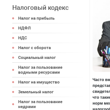
Налоговый кодекс
Налог на прибыль
НДФЛ
НДС
Налог с оборота
Социальный налог
Налог за пользование
водными ресурсами
Часто в
Налог на имущество
предста
свидетел
Земельный налог
что таки
Налог за пользование
норм ме
недрами
налогоо