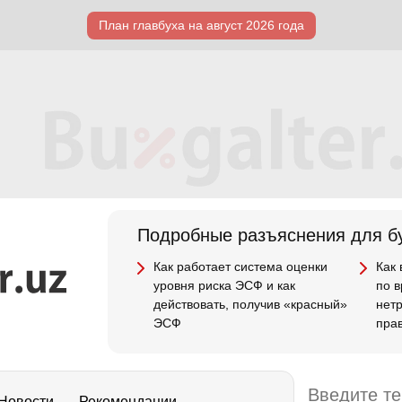
План главбуха на август 2026 года
Подробные разъяснения для бу
Как работает система оценки
Как
уровня риска ЭСФ и как
по 
действовать, получив «красный»
нет
ЭСФ
пра
Новости
Рекомендации