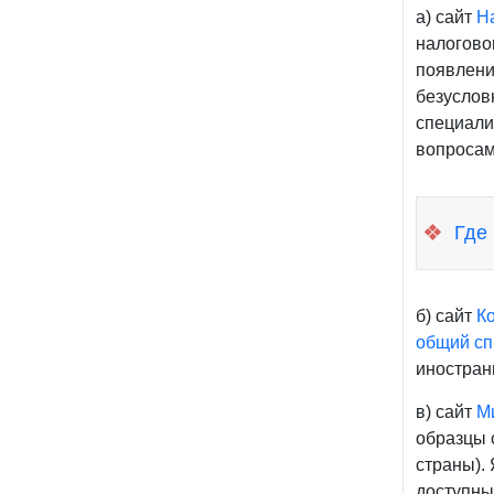
а) сайт
Н
налогово
появлени
безуслов
специали
вопросам
❖
Где
б) сайт
К
общий сп
иностран
в) сайт
М
образцы 
страны). 
доступны