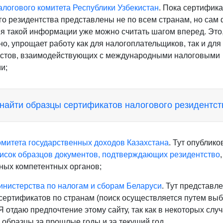
алогового комитета Республики Узбекистан
. Пока сертифик
го резидентства представлены не по всем странам, но сам 
я такой информации уже можно считать шагом вперед. Это
но, упрощает работу как для налогоплательщиков, так и для
стов, взаимодействующих с международными налоговыми
и;
 найти образцы сертификатов налогового резидентст
омитета государственных доходов Казахстана
. Тут опублико
исок образцов документов, подтверждающих резидентство
,
ных компетентных органов;
инистерства по налогам и сборам Беларуси
. Тут представл
сертификатов по странам (поиск осуществляется путем вы
Я отдаю предпочтение этому сайту, так как в некоторых случ
 образцы за прошлые годы и за текущий год.