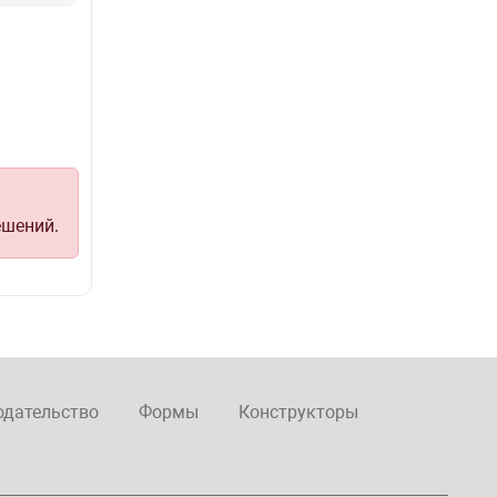
ешений.
одательство
Формы
Конструкторы