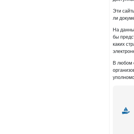
Эти сайт
ли докум
На данны
бы предс
каких стр
электрон
В любом с
организо
уполномо