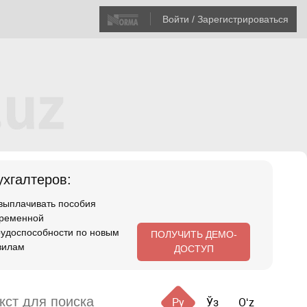
Войти / Зарегистрироваться
хгалтеров:
 выплачивать пособия
временной
рудоспособности по новым
ПОЛУЧИТЬ ДЕМО-
вилам
ДОСТУП
Ру
Ўз
Oʻz