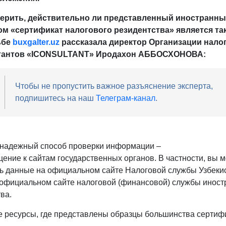
верить, действительно ли представленный иностранн
ом «сертификат налогового резидентства» является та
ьбе
buxgalter.uz
рассказала директор Организации нало
тантов «ICONSULTANT» Иродахон АББОСХОНОВА:
Чтобы не пропустить важное разъяснение эксперта,
подпишитесь на наш
Телеграм-канал
.
надежный способ проверки информации –
щение к сайтам государственных органов. В частности, вы 
ь данные на официальном сайте Налоговой службы Узбекис
 официальном сайте налоговой (финансовой) службы иност
ва.
 ресурсы, где представлены образцы большинства сертиф