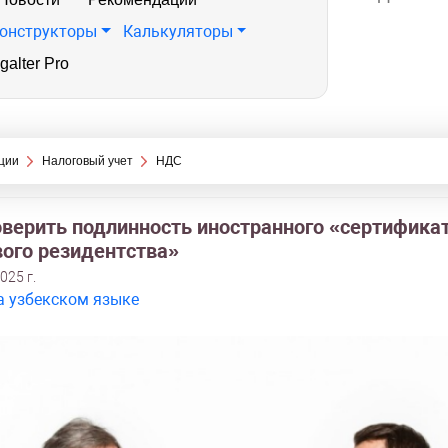
онструкторы
Калькуляторы
galter Pro
ции
Налоговый учет
НДС
оверить подлинность иностранного «сертифика
вого резидентства»
025 г.
а узбекском языке