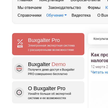
К
Мы отвечаем
Законодательство
Формы
Обучение
Справочники
Видеотека
О Bux
Buxgalter
Pro
Консульта
Электронная экспертная система
с расширенными возможностями
Как пр
налого
Buxgalter
Demo
12 марта 2
Получите демо‑доступ к Buxgalter
Читать н
PRO совершенно бесплатно
О Buxgalter Pro
Узнайте больше об экспертной
системе и ее возможностях