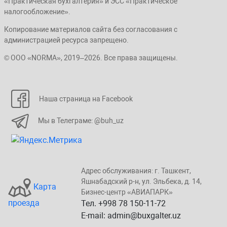
«Практическая бухгалтерия» и ЭСС «Практическое
налогообложение».
Копирование материалов сайта без согласования с
администрацией ресурса запрещено.
© ООО «NORMA», 2019–2026. Все права защищены.
Наша страница на Facebook
Мы в Телеграме: @buh_uz
Адрес обслуживания: г. Taшкент,
Яшнaбaдский p-н, yл. Эльбeка, д. 14,
Карта
Бизнеc-центp «ABИАПAPК»
проезда
Тел. +998 78 150-11-72
E-mail: admin@buxgalter.uz