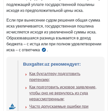
подлежащей уплате государственной пошлины
исходя из предположительной цены иска.
Если при вынесении судом решения общая сумма
иска увеличивается, государственная пошлина
исчисляется исходя из увеличенной суммы иска.
Образовавшаяся разница взымается в доход
бюджета – с истца или при полном удовлетворении
иска – с ответчика
.
ч.
15
ст.
Buxgalter.uz рекомендует:
19
Как бухгалтеру подготовить
№ЗРУ-600
претензию;
от
06.01.2020
Как подготовить исковое заявление,
г.
чтобы оно не вернулось из суда
нерассмотренным;
Часто допускаемые ошибки при