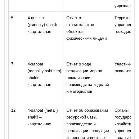
учреждений)
5
4-qurilish
Отчет о
Территориал
(jismoniy) shakli –
строительстве
управления 
квартальная
объектов
госкадастро
физическими лицами
7
4-sanoat
Отчет о ходе
Участники п
(mahalliylashtirish)
реализации мер по
локализации
shakli –
локализации
квартальная
производства изделий
и материалов
12
4-sanoat (metall)
Отчет об образовании
Органы
shakli –
ресурсной базы,
государстве
квартальная
производстве и
хозяйственн
реализации продукции
управления 
из черных и цветных
сводные дан