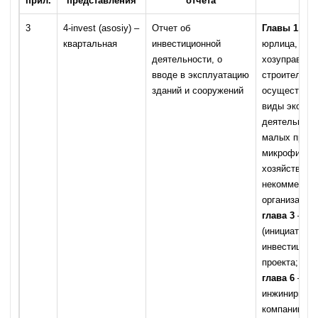
прил.
представления
отчета
3
4-invest (asosiy) –
Отчет об
Главы 1, 2, 
квартальная
инвестиционной
юрлица, вкл
деятельности, о
хозуправлен
вводе в эксплуатацию
строительст
зданий и сооружений
осуществля
виды эконом
деятельност
малых предп
микрофирм,
хозяйств,
некоммерчес
организаций)
глава 3
– ис
(инициаторы)
инвестицион
проекта;
глава 6
–
инжиниринго
компании Со