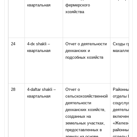
квартальная
фермерского
хозяйства
24
4-dx shakli –
Отчет о деятельности
Сходы граж
квартальная
дехканских и
махаллей
подсобных хозяйств
28
4-daftar shakli –
Отчет о
Районные (г
квартальная
сельскохозяйственной
отделы Цент
деятельности
соцуслуг «И
дехканских хозяйств,
деятельност
созданных на
включенных 
земельных участках,
«Железную т
предоставленных в
районные (го
аренду на основе
отделы Коми