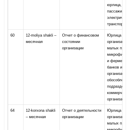
юрлица, пер
пассажиров
электрическ
транспортом
60
12-moliya shakli –
Отчет о финансовом
Юрлица – ко
месячная
состоянии
организации 
организации
малых предп
микрофирм, 
и фермерски
банков и ст
организаций)
обособленны
подразделен
коммерчески
организаций
64
12-korxona shakli
Отчет о деятельности
Юрлица – ко
– месячная
организации
организации 
малых предп
микрофирм 