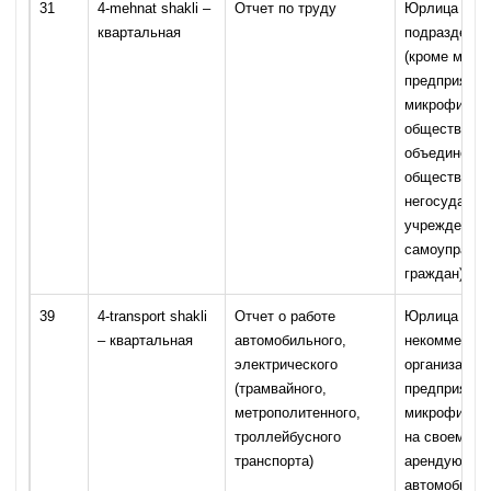
31
4-mehnat shakli –
Отчет по труду
Юрлица и об
квартальная
подразделен
(кроме малы
предприятий
микрофирм,
общественн
объединений
общественн
негосударст
учреждений,
самоуправл
граждан)
39
4-transport shakli
Отчет о работе
Юрлица (кро
– квартальная
автомобильного,
некоммерчес
электрического
организаций
(трамвайного,
предприятий
метрополитенного,
микрофирм)
троллейбусного
на своем ба
транспорта)
арендующие 
автомобилей