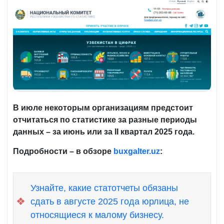
В июле некоторым организациям предстоит
отчитаться по статистике за разные периоды
данных – за июнь или за I
I
квартал 2025 года.
Подробности – в обзоре
buxgalter.uz
:
Узнайте, какие статотчеты обязаны
❖
сдать в августе 2025 года юрлица, не
относящиеся к малому бизнесу.