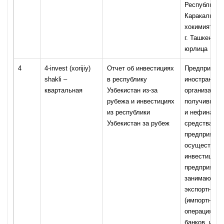
Республики
Каракалпакс
хокимиятов 
г. Ташкента,
юрлица
4
4-invest (xorijiy)
Отчет об инвестициях
Предприятия
shakli –
в республику
иностранного
квартальная
Узбекистан из-за
организации,
рубежа и инвестициях
получившие
из республики
и нефинанс
Узбекистан за рубеж
средства из-
предприятия
осуществля
инвестиции з
предприятия
занимающие
экспортными
(импортными
операциями 
банков, ины