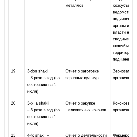
металлов
хозсубъекта
ведомственн
подчинения;
органы испо
власти на ме
сводные дан
хозсубъекта
территориал
подчинения
19
3-don shakli
Отчет о заготовке
Зернозагото
– 3 раза в год (по
зерновых культур
организации
состоянию на 1
июля)
20
3-pilla shakli
Отчет о закупке
Коконозагот
– 3 раза в год (по
шелковичных коконов
организации
состоянию на 1
июля)
23
4-fx shakli –
Отчет о деятельности
Фермерские 