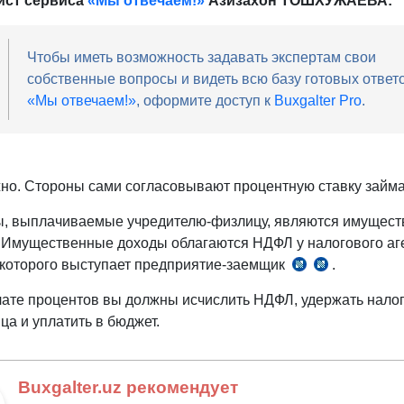
ист сервиса
«Мы отвечаем!»
Азизахон ТОШХУЖАЕВА:
Чтобы иметь возможность задавать экспертам свои
собственные вопросы и видеть всю базу готовых ответ
«Мы отвечаем!»
, оформите доступ к
Buxgalter Pro
.
жно. Стороны сами согласовывают процентную ставку займа
, выплачиваемые учредителю-физлицу, являются имущес
 Имущественные доходы облагаются НДФЛ у налогового аге
 которого выступает предприятие-заемщик
.
п.
п.
1
3
ате процентов вы должны исчислить НДФЛ, удержать налог
ст.
ч.
ца и уплатить в бюджет.
375
1
НК
ст.
387
Buxgalter.uz рекомендует
НК