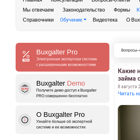
К
Мы отвечаем
Законодательство
Формы
Обучение
Справочники
Видеотека
О Bux
Buxgalter
Pro
Вопросы–
Электронная экспертная система
с расширенными возможностями
Какие 
займа 
Buxgalter
Demo
8 августа 2
Получите демо‑доступ к Buxgalter
Читать н
PRO совершенно бесплатно
О Buxgalter Pro
Узнайте больше об экспертной
системе и ее возможностях