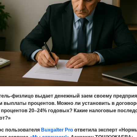
тель-физлицо выдает денежный заем своему предприя
м выплаты процентов.
Можно ли установить в договор
 процентов 20–24% годовых? Какие налоговые послед
ют?»
ос пользователя
Buxgalter Pro
ответила эксперт «Норм