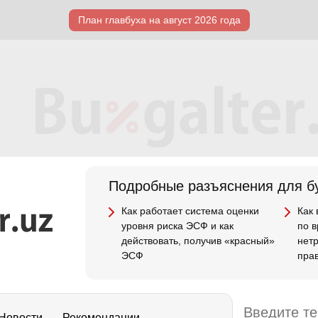
План главбуха на август 2026 года
Подробные разъяснения для бу
Как работает система оценки
Как
уровня риска ЭСФ и как
по 
действовать, получив «красный»
нет
ЭСФ
пра
Новости
Рекомендации