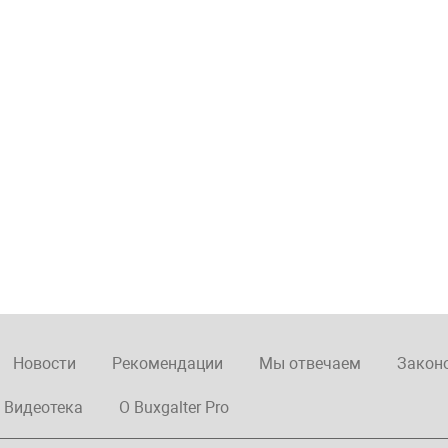
Новости
Рекомендации
Мы отвечаем
Закон
Видеотека
О Buxgalter Pro