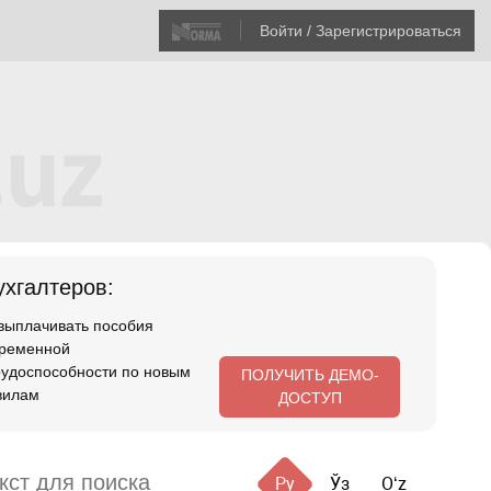
Войти / Зарегистрироваться
хгалтеров:
 выплачивать пособия
временной
рудоспособности по новым
ПОЛУЧИТЬ ДЕМО-
вилам
ДОСТУП
Ру
Ўз
Oʻz