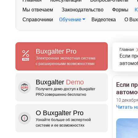
К
Мы отвечаем
Законодательство
Формы
Обучение
Справочники
Видеотека
О Bux
Buxgalter
Pro
Главная
Если пр
Электронная экспертная система
автомо
с расширенными возможностями
Buxgalter
Demo
Если п
Получите демо‑доступ к Buxgalter
автомо
PRO совершенно бесплатно
10 декабря
Читать н
О Buxgalter Pro
Узнайте больше об экспертной
системе и ее возможностях