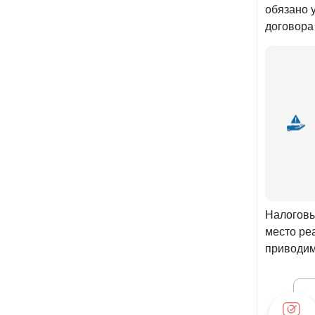
обязано 
договора
Налоговы
место ре
приводи