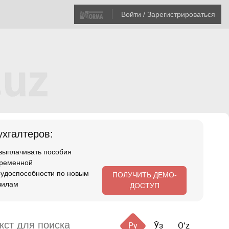
Войти / Зарегистрироваться
хгалтеров:
 выплачивать пособия
временной
рудоспособности по новым
ПОЛУЧИТЬ ДЕМО-
вилам
ДОСТУП
Ру
Ўз
Oʻz