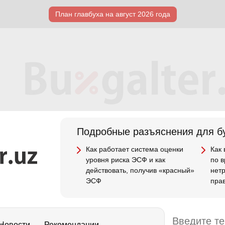
План главбуха на август 2026 года
Подробные разъяснения для бу
Как работает система оценки
Как
уровня риска ЭСФ и как
по 
действовать, получив «красный»
нет
ЭСФ
пра
Новости
Рекомендации