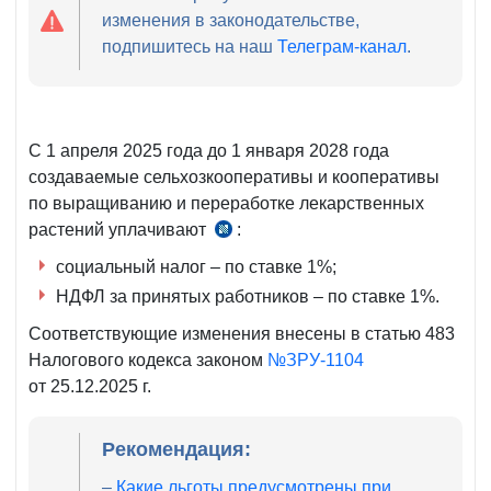
изменения в законодательстве,
подпишитесь на наш
Телеграм-канал
.
С 1 апреля 2025 года до 1 января 2028 года
создаваемые сельхозкооперативы и кооперативы
по выращиванию и переработке лекарственных
растений уплачивают
:
подп.
«в»
социальный налог – по ставке 1%;
п.
НДФЛ за принятых работников – по ставке 1%.
10
Соответствующие изменения внесены в статью 483
№ПП-12
Налогового кодекса законом
№ЗРУ-1104
от
от 25.12.2025 г.
17.01.2025
г.
Рекомендация:
–
Какие льготы предусмотрены при