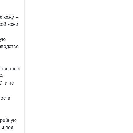
 кожу, –
вой кожи
ную
зводство
ственных
0%
С, и не
мости
ерейную
ны под