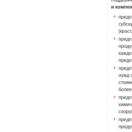
и компе
предп
субси
(краст
предп
проду
каждо
предп
предп
нужд 
стоим
более 
предп
химич
соору
предп
проду