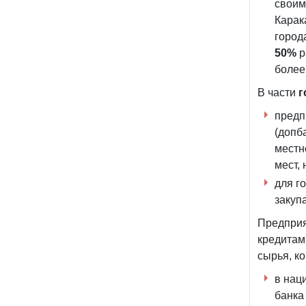
своим
Карак
город
50%
р
боле
В части
г
предп
(допб
местн
мест,
для г
закуп
Предприя
кредитам
сырья, к
в нац
банка