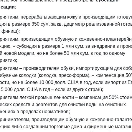
нсации
:
риятиям, перерабатывающим кожу и производящим готовую
дия в размере 350 сум. за кв. дециметр реализованной гото
, финиш);
риятиям, производящим обувную и кожевенно-галантерей
кцию, – субсидия в размере 1 млн сум. за внедрение в прои
й новой модели, но не более 50 млн сум. в год по одному
риятию;
риятиям – производителям обуви, импортирующим для соб
обувные колодки (колодка, пресс-форма), – компенсация 5
ости, но не более 10 000 долл. США в год, если импорт из Е
5 000 долл. США в год – если из других стран);
риятиям легкой промышленности – компенсация 50% стои
еских средств и реагентов для очистки воды на очистных
жениях в пределах нормативов;
ринимателям, производящим обувную и кожевенно-галант
кцию либо создавшим торговые дома и фирменные магази