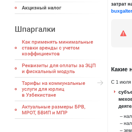
затрат н
Акцизный налог
buxgalter
Шпаргалки
Как применять минимальные
ставки аренды с учетом
коэффициентов
Реквизиты для оплаты за ЭЦП
Какие 
и фискальный модуль
С 1 июля 
Тарифы на коммунальные
услуги для юрлиц
субъ
в Узбекистане
мехов
деят
Актуальные размеры БРВ,
МРОТ, БВИП и МПР
– нал
– нал
– зем