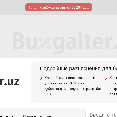
План главбуха на август 2026 года
Подробные разъяснения для бу
Как работает система оценки
Как
уровня риска ЭСФ и как
по 
действовать, получив «красный»
нет
ЭСФ
пра
Новости
Рекомендации