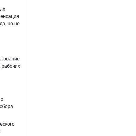
ных
пенсация
да, но не
ьзование
 рабочих
по
 сбора
еского
;