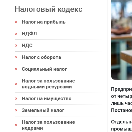
Налоговый кодекс
Налог на прибыль
НДФЛ
НДС
Налог с оборота
Социальный налог
Налог за пользование
водными ресурсами
Предпри
от четыр
Налог на имущество
лишь ча
Земельный налог
Постано
Налог за пользование
Отдельн
недрами
промышл