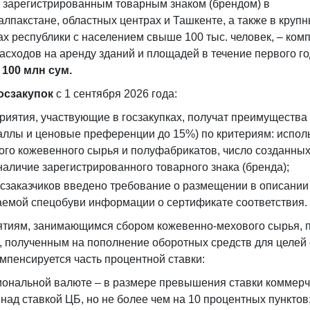
 зарегистрированным товарным знаком (брендом) в
алпакстане, областных центрах и Ташкенте, а также в круп
ах республики с населением свыше 100 тыс. человек, – ком
асходов на аренду зданий и площадей в течение первого го
е
100 млн сум
.
осзакупок
с 1 сентября 2026 года:
риятия, участвующие в госзакупках, получат преимущества
аллы и ценовые преференции до 15%) по критериям: испол
ого кожевенного сырья и полуфабрикатов, число созданных
 наличие зарегистрированного товарного знака (бренда);
осзаказчиков введено требование о размещении в описании
аемой спецобуви информации о сертификате соответствия.
тиям, занимающимся сбором кожевенно-мехового сырья, 
, полученным на пополнение оборотных средств для целей
омпенсируется часть процентной ставки:
иональной валюте – в размере превышения ставки коммерч
 над ставкой ЦБ, но не более чем на 10 процентных пунктов