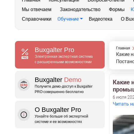
К
Мы отвечаем
Законодательство
Формы
Обучение
Справочники
Видеотека
О Bux
Buxgalter
Pro
Главная
Какие н
Электронная экспертная система
Постан
с расширенными возможностями
Buxgalter
Demo
Какие 
Получите демо‑доступ к Buxgalter
промыш
PRO совершенно бесплатно
6 июля 202
Читать н
О Buxgalter Pro
Узнайте больше об экспертной
системе и ее возможностях