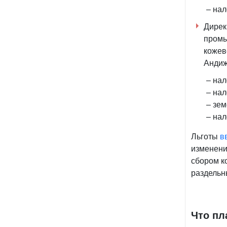
– нал
Дирек
промы
кожев
Андиж
– нал
– нал
– зем
– нал
Льготы
в
изменени
сбором к
раздельн
Что пл