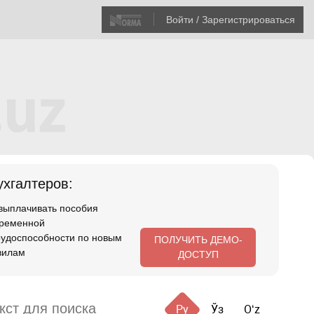
Войти / Зарегистрироваться
хгалтеров:
 выплачивать пособия
временной
рудоспособности по новым
ПОЛУЧИТЬ ДЕМО-
вилам
ДОСТУП
Ру
Ўз
Oʻz