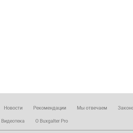
Новости
Рекомендации
Мы отвечаем
Закон
Видеотека
О Buxgalter Pro