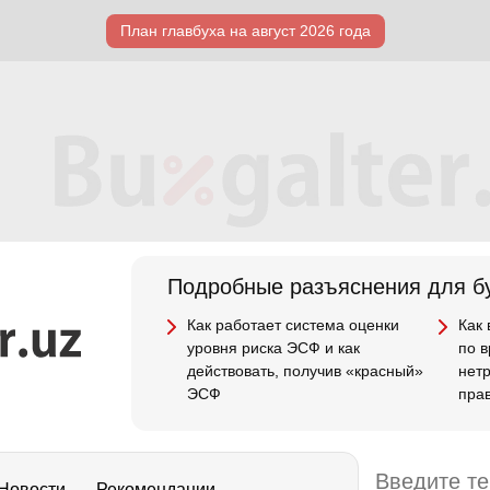
План главбуха на август 2026 года
Подробные разъяснения для бу
Как работает система оценки
Как
уровня риска ЭСФ и как
по 
действовать, получив «красный»
нет
ЭСФ
пра
Новости
Рекомендации