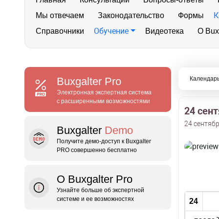
К
Мы отвечаем
Законодательство
Формы
Обучение
Справочники
Видеотека
О Bux
Buxgalter
Pro
Календарь
Электронная экспертная система
с расширенными возможностями
24 сен
24 сентябр
Buxgalter
Demo
Получите демо‑доступ к Buxgalter
PRO совершенно бесплатно
О Buxgalter Pro
Узнайте больше об экспертной
системе и ее возможностях
24