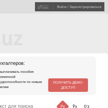
Войти / Зарегистрироваться
хгалтеров:
 выплачивать пособия
временной
рудоспособности по новым
ПОЛУЧИТЬ ДЕМО-
вилам
ДОСТУП
Ру
Ўз
Oʻz