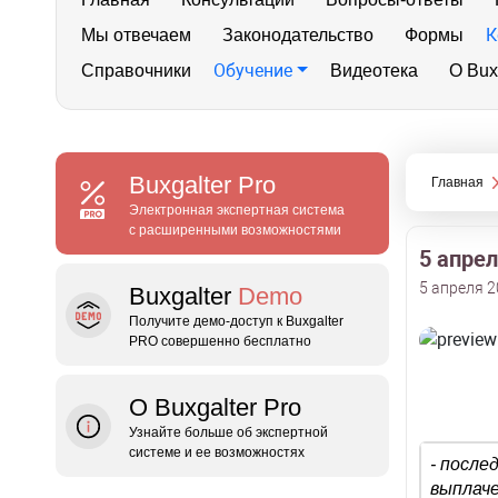
К
Мы отвечаем
Законодательство
Формы
Обучение
Справочники
Видеотека
О Bux
Buxgalter
Pro
Главная
Электронная экспертная система
с расширенными возможностями
5 апре
5 апреля 2
Buxgalter
Demo
Получите демо‑доступ к Buxgalter
PRO совершенно бесплатно
О Buxgalter Pro
Узнайте больше об экспертной
системе и ее возможностях
- после
выплач