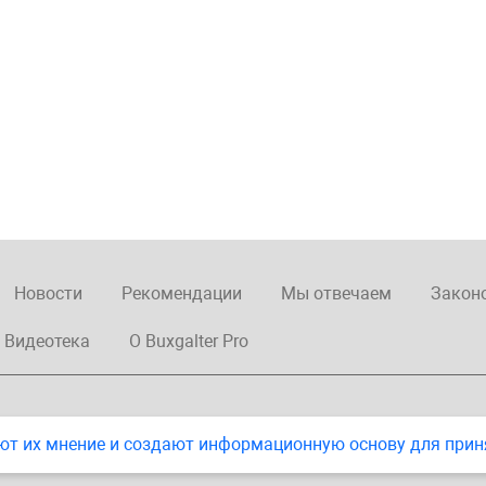
Новости
Рекомендации
Мы отвечаем
Закон
Видеотека
О Buxgalter Pro
ют их мнение и создают информационную основу для прин