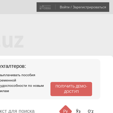
Войти / Зарегистрироваться
хгалтеров:
 выплачивать пособия
временной
рудоспособности по новым
ПОЛУЧИТЬ ДЕМО-
вилам
ДОСТУП
Ру
Ўз
Oʻz