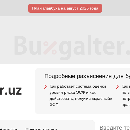
План главбуха на август 2026 года
Подробные разъяснения для бу
Как работает система оценки
Как
уровня риска ЭСФ и как
по 
действовать, получив «красный»
нет
ЭСФ
пра
Новости
Рекомендации