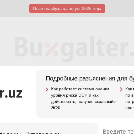
План главбуха на август 2026 года
Подробные разъяснения для бу
Как работает система оценки
Как
уровня риска ЭСФ и как
по 
действовать, получив «красный»
нет
ЭСФ
пра
Новости
Рекомендации