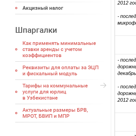
2012 го
Акцизный налог
- после
микрофи
Шпаргалки
Как применять минимальные
ставки аренды с учетом
коэффициентов
- после
дорожны
Реквизиты для оплаты за ЭЦП
и фискальный модуль
декабрь
Тарифы на коммунальные
- после
услуги для юрлиц
дорожн
в Узбекистане
2012 го
Актуальные размеры БРВ,
МРОТ, БВИП и МПР