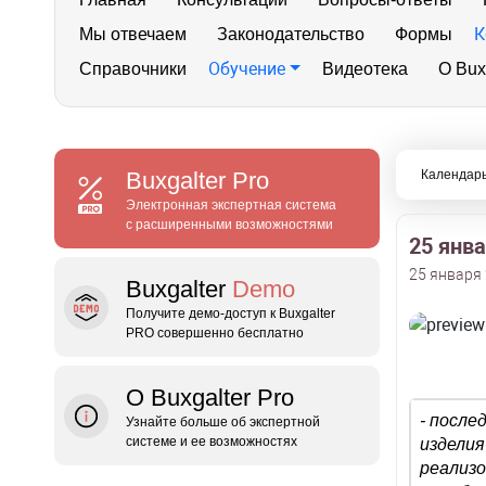
К
Мы отвечаем
Законодательство
Формы
Обучение
Справочники
Видеотека
О Bux
Buxgalter
Pro
Календарь
Электронная экспертная система
с расширенными возможностями
25 янв
25 января 
Buxgalter
Demo
Получите демо‑доступ к Buxgalter
PRO совершенно бесплатно
О Buxgalter Pro
- после
Узнайте больше об экспертной
системе и ее возможностях
изделия
реализо