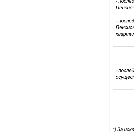
- после
Пенсион
- после
Пенсио
квартал
- после
осущест
*) За ис