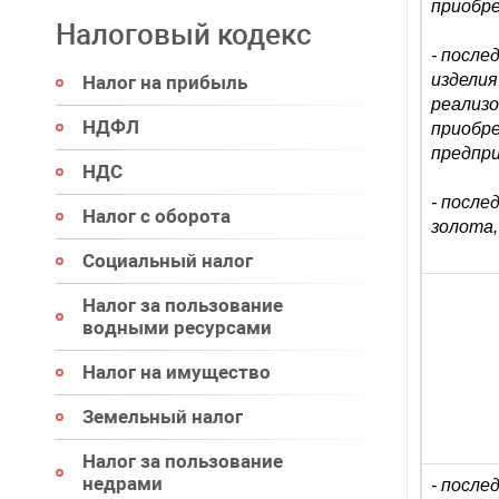
приобре
Налоговый кодекс
- после
изделия
Налог на прибыль
реализо
НДФЛ
приобр
предпри
НДС
- после
Налог с оборота
золота,
Социальный налог
Налог за пользование
водными ресурсами
Налог на имущество
Земельный налог
Налог за пользование
недрами
- после