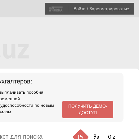
Войти / Зарегистрироваться
хгалтеров:
 выплачивать пособия
временной
рудоспособности по новым
ПОЛУЧИТЬ ДЕМО-
вилам
ДОСТУП
Ру
Ўз
Oʻz