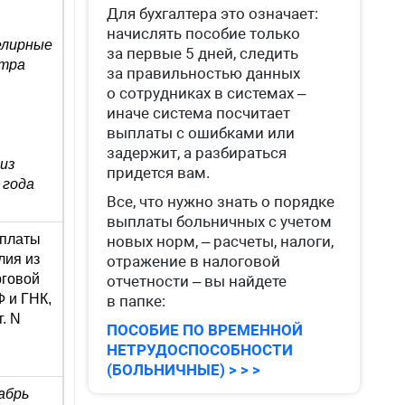
Для бухгалтера это означает:
начислять пособие только
елирные
за первые 5 дней, следить
стра
за правильностью данных
о сотрудниках в системах –
иначе система посчитает
выплаты с ошибками или
задержит, а разбираться
из
придется вам.
 года
Все, что нужно знать о порядке
выплаты больничных с учетом
уплаты
новых норм, – расчеты, налоги,
лия из
отражение в налоговой
рговой
отчетности – вы найдете
 и ГНК,
в папке:
. N
ПОСОБИЕ ПО ВРЕМЕННОЙ
НЕТРУДОСПОСОБНОСТИ
(БОЛЬНИЧНЫЕ) > > >
абрь