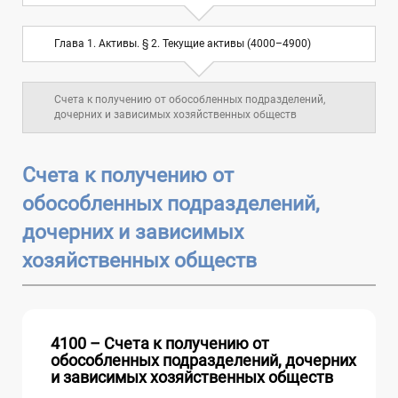
Глава 2. Обязательства. § 2.
Глава 1. Активы. § 2. Текущие активы (4000–4900)
Долгосрочные обязательства (7000–
6
7900)
Счета к получению от обособленных подразделений,
дочерних и зависимых хозяйственных обществ
Глава 3. Собственный капитал (8000–
7
8900)
Счета к получению от
Глава 4. Доходы и расходы (9000–9900)
10
обособленных подразделений,
дочерних и зависимых
Глава 5. Забалансовые счета
хозяйственных обществ
4100 – Счета к получению от
обособленных подразделений, дочерних
и зависимых хозяйственных обществ