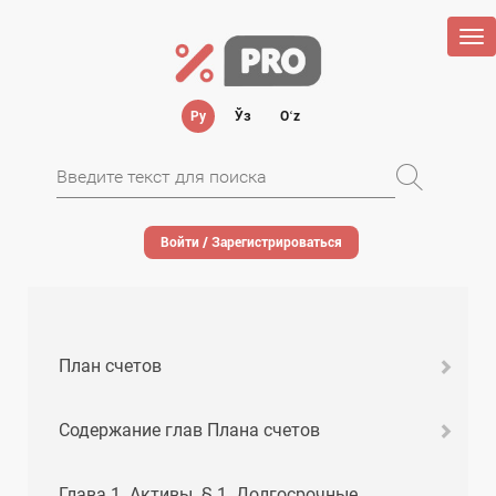
Tog
nav
Ру
Ўз
Oʻz
Войти / Зарегистрироваться
План счетов
Содержание глав Плана счетов
Глава 1. Активы. § 1. Долгосрочные