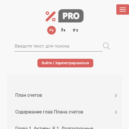
Tog
nav
Ру
Ўз
Oʻz
Войти / Зарегистрироваться
План счетов
Содержание глав Плана счетов
Глава 1. Активы. § 1. Долгосрочные