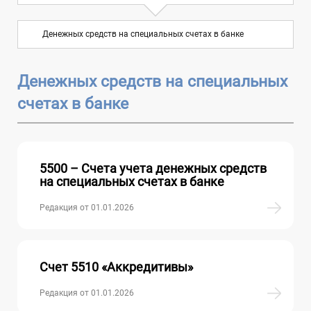
Глава 2. Обязательства. § 2.
Денежных средств на специальных счетах в банке
Долгосрочные обязательства (7000–
6
7900)
Денежных средств на специальных
Глава 3. Собственный капитал (8000–
счетах в банке
7
8900)
Глава 4. Доходы и расходы (9000–9900)
10
5500 – Счета учета денежных средств
на специальных счетах в банке
Глава 5. Забалансовые счета
Редакция от 01.01.2026
Счет 5510 «Аккредитивы»
Редакция от 01.01.2026