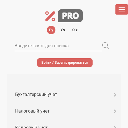
Tog
nav
Ру
Ўз
Oʻz
Войти / Зарегистрироваться
Бухгалтерский учет
Налоговый учет
Кадровый учет