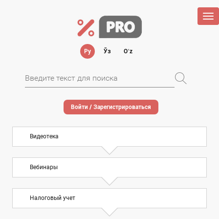
Tog
nav
Ру
Ўз
Oʻz
Войти / Зарегистрироваться
Видеотека
Вебинары
Налоговый учет