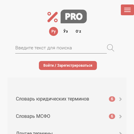
Tog
nav
Ру
Ўз
Oʻz
Войти / Зарегистрироваться
Словарь юридических терминов
6
Словарь МСФО
6
Другие термины