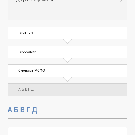
Главная
Глоссарий
Словарь МСФО
А Б В Г Д
А Б В Г Д