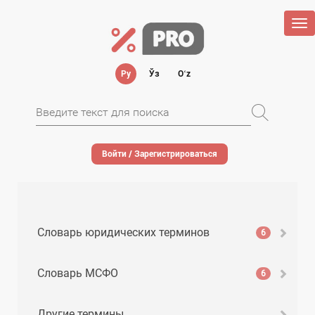
Tog
nav
Ру
Ўз
Oʻz
Войти / Зарегистрироваться
Словарь юридических терминов
6
Словарь МСФО
6
Другие термины