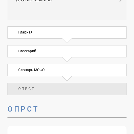
Главная
Глоссарий
Словарь МСФО
О П Р С Т
О П Р С Т