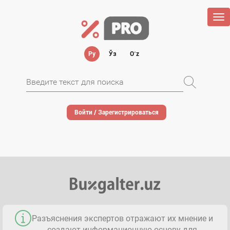
Tog
nav
Ру
Ўз
Oʻz
Войти / Зарегистрироваться
Разъяснения экспертов отражают их мнение и
создают информационную основу для