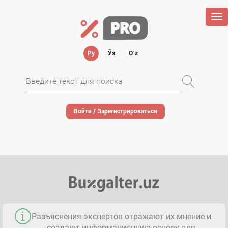
Tog
nav
Ру
Ўз
Oʻz
Войти / Зарегистрироваться
Разъяснения экспертов отражают их мнение и
создают информационную основу для