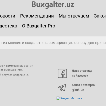
овости
Рекомендации
Мы отвечаем
Зако
деотека
О Buxgalter Pro
т их мнение и создают информационную основу для приня
ые и таможенные вести»,
алогообложение».
Наша страница
й ресурса запрещено.
на Facebook
Канал в телеграм
@buh_uz