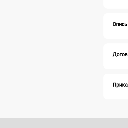
Опись
Догов
Прика