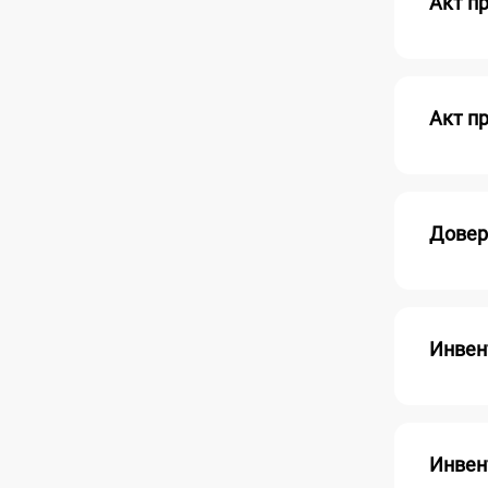
Акт п
Акт п
Довер
Инвен
Инвен