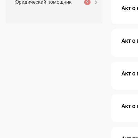
Юридический помощник
9
Акт о
Акт о
Акт о
Акт о