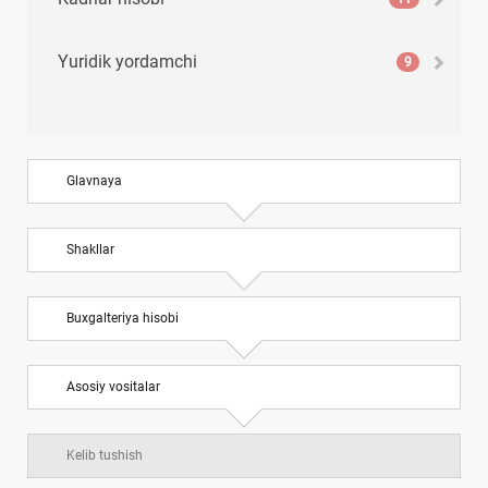
Yuridik yordamchi
9
Glavnaya
Shakllar
Buхgalteriya hisobi
Asosiy vositalar
Kelib tushish