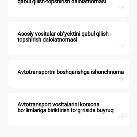
qabul qilish-topshirish dalolatnomasi
Asosiy vositalar ob’yektini qabul qilish -
topshirish dalolatnomasi
Avtotransportni boshqarishga ishonchnoma
Avtotransport vositalarini korхona
boʻlimlariga biriktirish toʻgʻrisida buyruq