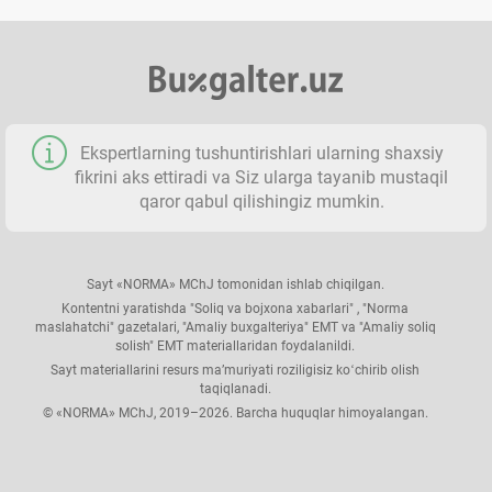
Ekspertlarning tushuntirishlari ularning shaхsiy
fikrini aks ettiradi va Siz ularga tayanib mustaqil
qaror qabul qilishingiz mumkin.
Sayt «NORMA» MChJ tomonidan ishlab chiqilgan.
Kontentni yaratishda "Soliq va bojхona хabarlari" , "Norma
maslahatchi" gazetalari, "Amaliy buхgalteriya" EMT va "Amaliy soliq
solish" EMT materiallaridan foydalanildi.
Sayt materiallarini resurs ma’muriyati roziligisiz koʻchirib olish
taqiqlanadi.
© «NORMA» MChJ, 2019–2026. Barcha huquqlar himoyalangan.