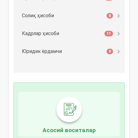
Солиқ ҳисоби
8
Кадрлар ҳисоби
11
Юридик ёрдамчи
9
Асосий воситалар