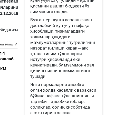
куни учун ҳақ тўлайди – қолган
мтиёзлар
қисмини давлат бюджети ўз
ичларини
зиммасига олади.
.12.2019
Бухгалтер шунга асосан фақат
дастлабки 5 кун учун нафақа
уйидагича
ҳисоблаши, тизимлардаги
ходимлар ҳақидаги
маълумотларнинг тўғрилигини
ни ёйиш ⤢
назорат қилиши керак – акс
ил
4
ҳолда тизим тўловларни
бошлаб
нотўғри ҳисоблайди ёки
кечиктиради, бу муаммони ҳал
ЭКМ
қилиш сизнинг зиммангизга
тушади.
Янги нормаларни ҳисобга
олган ҳолда касаллик варақаси
бўйича нафақа тўлашнинг янги
тартиби – ҳисоб-китоблар,
солиқлар, солиқ ҳисоботида
акс эттириш ҳақида