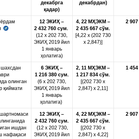
декабр
га
декабр
дан
)
қадар
)
 ёрдам
12
ЭКИҲ
–
4, 22 М
ҲЭКМ
–
2 907
и
2 432 760 сум.
2 435 667 с
ў
м.
СК
(12 х 202 730,
[4,22 х (202 730
179
ЭКИҲ 2019 йил
х 2,847)]
м.
1 январь
1-
ҳолатига)
б.
3
 шахсдан
6
ЭКИҲ
–
2, 11 М
ҲЭКМ
–
1 454
ва
аври
1 216 380 сум.
1 217 834 с
ў
м.
4
да олинган
(6 х 202 730,
[(202 730 х
х.
р қиймати
ЭКИҲ 2019 йил
2,847) х 2,11]
1 январь
ҳолатига)
 шартномаси
12
ЭКИҲ
–
4, 22 М
ҲЭКМ
–
2 907
илинганида
2 432 760 сум.
2 435 667 с
ў
м.
иган ишдан
(12 х 202 730,
[(202 730 х
ш нафақаси
ЭКИҲ 2019 йил
2,847) х 4,22]