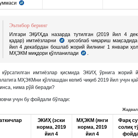
суммаси
СК
б.
180
м.
2-
Эътибор беринг
қ.
Илгари ЭҚИҲда назарда тутилган (2019 йил 4 дек
1-
қадар) имтиёзларни
ҳисоблаб чиқариш мақсадида
СК
х.
йил 4 декабрдан бошлаб жорий йилнинг 1 январи ҳол
179,
МҲЭКМ миқдори қўлланилади
180
.
03.12.2019
м.
й.
ЎРҚ-586
41
 кўрсатилган имтиёзлар қисмида ЭКИҲ ўрнига жорий й
м.
олатига МҲЭКМни қўллашдан келиб чиқиб 2019 йил учун қай
9-
линса, нима рўй беради?
б.
тахриридаги
ловчи учун бу фойдали бўлади:
СК
186
Жадвал
м.
аткичлар
ЭКИҲ
(
эски
М
ҲЭКМ
(
янги
Фарқ с
биринчи
норма
, 2019
норма, 2019
солиқ т
қисми
йил
4
йил
4
фойда