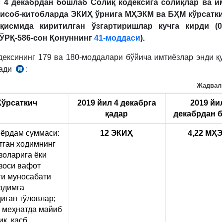
л 4 декабрдан бошлаб Солиқ кодексига солиқлар ва и
ҳисоб-китобларда ЭКИҲ ўрнига МҲЭКМ ва БҲМ кўрсатк
қисмида киритилган ўзгартиришлар кучга кирди (03
 ЎРҚ-586-сон Қонуннинг
41-моддаси
).
дексининг 179 ва 180-моддалари бўйича имтиёзлар энди қ
нади
:
03.12.2019
й.
Жадвал
ЎРҚ-586
Кўрсаткич
2019 йил
4 декабр
га
2019 й
41
қадар
декабр
дан 
м.
7-
ёрдам суммаси:
12
ЭКИҲ
4,22 М
Ҳ
б.
тган ходимнинг
золарига ёки
зоси вафот
ги муносабати
одимга
иган тўловлар;
 меҳнатда майиб
ик, касб