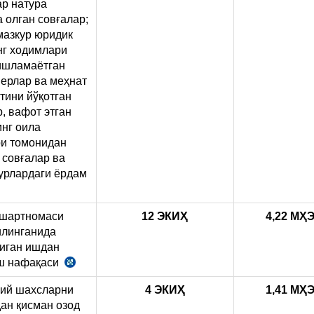
р натура
179
 олган совғалар;
м.
мазкур юридик
абз.
г ходимлари
14-
ишламаётган
б.
ерлар ва меҳнат
1-
тини йўқотган
х.
, вафот этган
нг оила
и томонидан
 совғалар ва
урлардаги ёрдам
и
 шартномаси
12
ЭКИҲ
4,22 М
Ҳ
илинганида
иган ишдан
ш нафақаси
СК
179
ий шахсларни
4
ЭКИҲ
1,41 М
Ҳ
м.
н қисман озод
20-