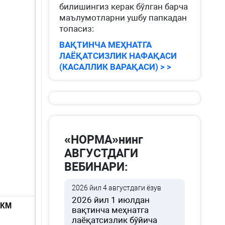
билишингиз керак бўлган барча
маълумотларни ушбу папкадан
топасиз:
ВАҚТИНЧА МЕҲНАТГА
ЛАЁҚАТСИЗЛИК НАФАҚАСИ
(КАСАЛЛИК ВАРАҚАСИ) > >
«НОРМА»нинг
АВГУСТДАГИ
ВЕБИНАРИ:
2026 йил 4 августдаги ёзув
2026 йил 1 июлдан
ЭКМ
вақтинча меҳнатга
лаёқатсизлик бўйича