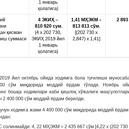
1 январь
ҳолатига)
ий
4
ЭКИҲ
–
1,41 М
ҲЭКМ
–
2 893
рни
810 920 сум.
813 813 с
ў
м.
н қисман
(4 х 202 730,
[(202 730 х
лиш суммаси
ЭКИҲ 2019 йил
2,847) х 1,41]
1 январь
ҳолатига)
2019 йил октябрь ойида ходимга бола туғилиши муносаб
00 сўм миқдорида моддий ёрдам тўлади. Ноябрь ойи
инг бошқа ходимлари каби қишлоқ хўжалиги маҳсулотлар
н 2 400 000 сўм моддий ёрдам берилди.
 учун ходимга жами 4 400 000 сўм миқдорида моддий ёрдам
ндан:
солинмайди: 4, 22 МҲЭКМ = 2 435 667 сўм [4,22 х (202 730 х