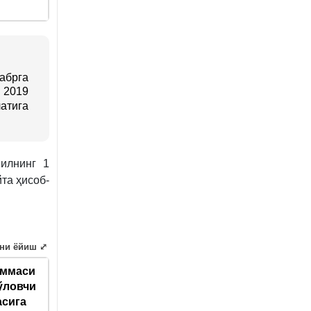
абрга
 2019
атига
илнинг 1
та ҳисоб-
ни ёйиш ⤢
уммаси
ўловчи
сига