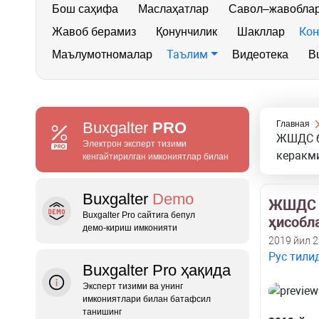
Бош саҳифа
Маслаҳатлар
Савол–жавобла
Кон
Жавоб берамиз
Қонунчилик
Шакллар
Таълим
Маълумотномалар
Видеотека
Bu
Buxgalter
PRO
Главная
ЖШДС б
Электрон эксперт тизими
керакм
кенгайтирилган имкониятлар билан
Buxgalter
Demo
ЖШДС б
Buxgalter Pro сайтига бепул
ҳисобл
демо‑кириш имконияти
2019 йил 2
Рус тили
Buxgalter Pro ҳақида
Эксперт тизими ва унинг
имкониятлари билан батафсил
танишинг