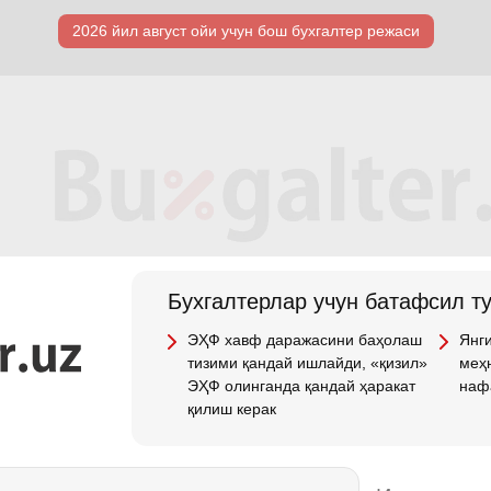
2026 йил август ойи учун бош бухгалтер режаси
Бухгалтерлар учун батафсил т
ЭҲФ хавф даражасини баҳолаш
Янги
тизими қандай ишлайди, «қизил»
меҳн
ЭҲФ олинганда қандай ҳаракат
наф
қилиш керак