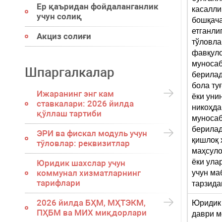
Ер қаъридан фойдаланганлик
касалли
учун солиқ
бошқача
етганли
Акциз солиғи
тўловла
фавқуло
муносаб
Шпаргалкалар
берилад
бола ту
Ижаранинг энг кам
ёки уни
ставкалари: 2026 йилда
никоҳда
қўллаш тартиби
муносаб
берилад
ЭРИ ва фискал модуль учун
қишлоқ 
тўловлар: реквизитлар
маҳсул
ёки ула
Юридик шахслар учун
коммунал хизматларнинг
учун ма
тарифлари
тарзида
2026 йилда БҲМ, МҲТЭКМ,
Юридик 
ПҲБМ ва МИХ миқдорлари
даври 