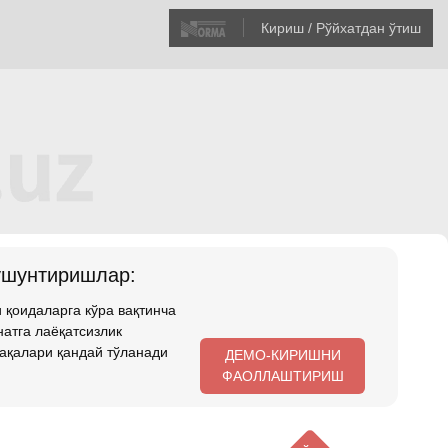
Кириш / Рўйхатдан ўтиш
ушунтиришлар:
 қоидаларга кўра вақтинча
атга лаёқатсизлик
ақалари қандай тўланади
ДЕМО-КИРИШНИ
ФАОЛЛАШТИРИШ