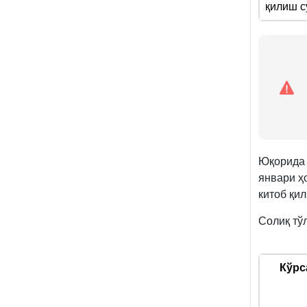
қилиш 
Юқорида
январи ҳ
китоб қи
Солиқ тў
Кўрс