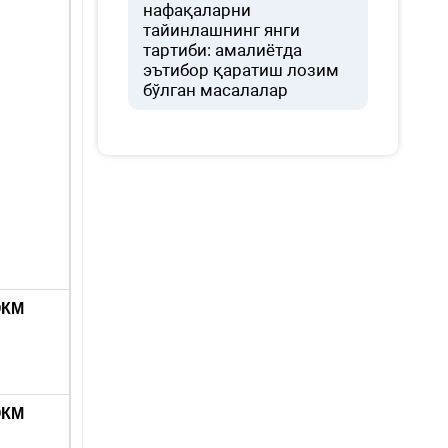
нафақаларни
тайинлашнинг янги
тартиби: амалиётда
эътибор қаратиш лозим
бўлган масалалар
ЭКМ
ЭКМ