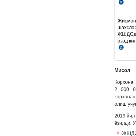
СК
179
м.
Жисмон
20-
шахсла
б.
ЖШДСда
озод қи
СК
180
м.
2-
Мисол
қ.
1-
Корхона 
х.
2 000 0
корхонан
олиш учу
2019 йил
ёзилди. У
ЖШДС 