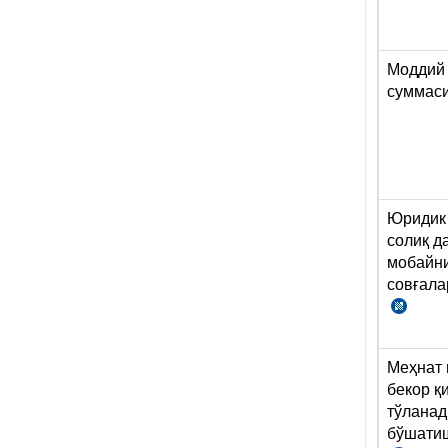
Моддий
суммас
Юридик
солиқ д
мобайни
совғала
СК
179
м.
Меҳнат
14-
бекор қ
б.
тўланад
1-
бўшати
х.