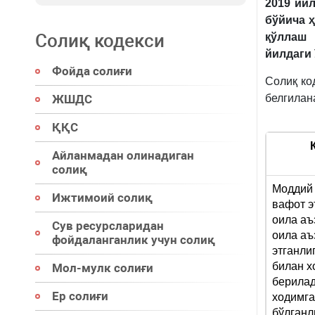
2019 йи
бўйича 
Солиқ кодекси
қўллаш 
йилдаги
Фойда солиғи
Солиқ ко
ЖШДС
белгила
ҚҚС
Айланмадан олинадиган
солиқ
Моддий 
Ижтимоий солиқ
вафот э
оила аъ
Сув ресурсларидан
оила аъ
фойдаланганлик учун солиқ
этганли
билан х
Мол-мулк солиғи
берилад
Ер солиғи
ходимга
бўлганл