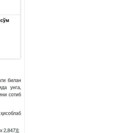
 с
ў
м
ати билан
да унга,
ини сотиб
 ҳисоблаб
 2,847)];