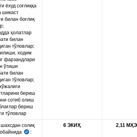
ги ёхуд соғлиққа
 шикаст
ги билан боғлиқ
р;
дда ҳолатлар
ати билан
иган тўловлар;
ғилиши, ходим
нг фарзандлари
н ўтиши
ати билан
иган тўловлар;
хўжалиги
отларини бериш
рни сотиб олиш
блағлар бериш
ги тўловлар
шахсдан солиқ
6
ЭКИҲ
2,11 М
Ҳ
мобайнида
:
СК