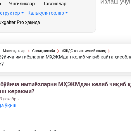
р
Янгиликлар
Тавсиялар
структор
Калькуляторлар
xgalter Pro ҳақида
Маслаҳатлар
Солиқ ҳисоби
ЖШДС ва ижтимоий солиқ
ўйича имтиёзларни МҲЭКМдан келиб чиқиб қайта ҳисобл
и?
ўйича имтиёзларни МҲЭКМдан келиб чиқиб қ
аш керакми?
3 декабрь
да ўқиш