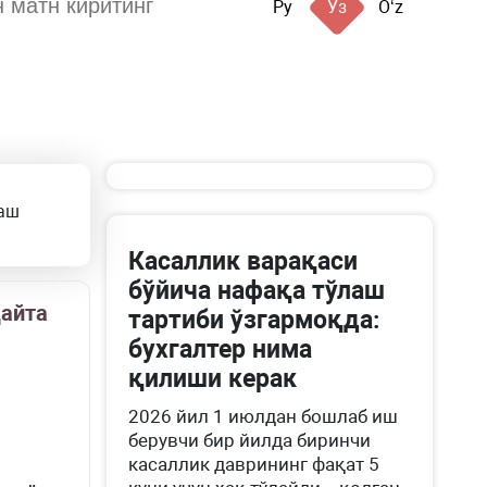
Ру
Ўз
Oʻz
аш
Касаллик варақаси
бўйича нафақа тўлаш
айта
тартиби ўзгармоқда:
бухгалтер нима
қилиши керак
2026 йил 1 июлдан бошлаб иш
берувчи бир йилда биринчи
касаллик даврининг фақат 5