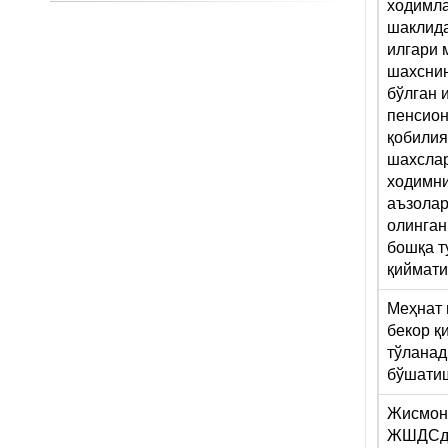
ходимла
шаклида
илгари 
шахснин
бўлган 
пенсион
қобилия
шахслар
ходимни
аъзолар
олинган
бошқа т
қиймат
Меҳнат
бекор қ
тўланад
бўшати
Жисмон
ЖШДСда