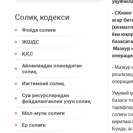
ўқувчил
- СКнин
Солиқ кодекси
агар би
(хизматл
Фойда солиғи
ёки юқор
ЖШДС
базасига
Мазкур 
ҚҚС
операци
Айланмадан олинадиган
- Мазкур
солиқ
реализац
операция
Ижтимоий солиқ
Умумий қ
Сув ресурсларидан
базаси т
фойдаланганлик учун солиқ
тарафлари
Мол-мулк солиғи
солиғи с
киритмаг
Ер солиғи
Бунда, а