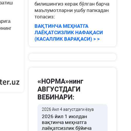
узатиш
билишингиз керак бўлган барча
маълумотларни ушбу папкадан
топасиз:
арига
ВАҚТИНЧА МЕҲНАТГА
ининг
ЛАЁҚАТСИЗЛИК НАФАҚАСИ
(КАСАЛЛИК ВАРАҚАСИ) > >
«НОРМА»нинг
АВГУСТДАГИ
ВЕБИНАРИ:
2026 йил 4 августдаги ёзув
2026 йил 1 июлдан
вақтинча меҳнатга
лаёқатсизлик бўйича