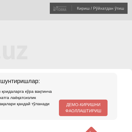
Кириш / Рўйхатдан ўтиш
ушунтиришлар:
 қоидаларга кўра вақтинча
атга лаёқатсизлик
ақалари қандай тўланади
ДЕМО-КИРИШНИ
ФАОЛЛАШТИРИШ