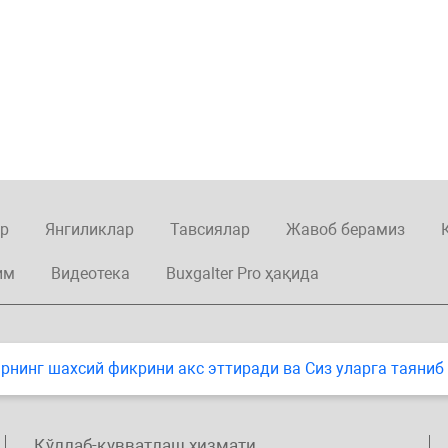
р
Янгиликлар
Тавсиялар
Жавоб берамиз
им
Видеотека
Buxgalter Pro ҳақида
нинг шахсий фикрини акс эттиради ва Сиз уларга таяниб
Қўллаб-қувватлаш хизмати