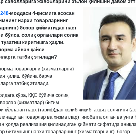
ар саволларига жавобларини эълон қилишни давом этт
г
248
-моддаси 4-қисмига асосан
тимнинг нархи товарларнинг
арнинг) бозор қийматидан паст
и бўлса, солиқ органлари солиқ
 тузатиш киритишга ҳақли.
норма айнан қайси
яларга татбиқ этилади?
 норма товарларни (хизматларни)
ия қилиш бўйича барча
ларга татбиқ этилади.
оидага кўра, ҚҚС бўйича солиқ
оварлар (хизматлар) битим
 қўллаган нарх (тариф)дан келиб чиқиб, акциз солиғини (а
олинадиган товарлар ва хизматлар) инобатга олган ва унга
ан ҳолда реализация қилинадиган қиймати сифатида аниқл
гар битимнинг нархи товарларнинг (хизматларнинг) бозор