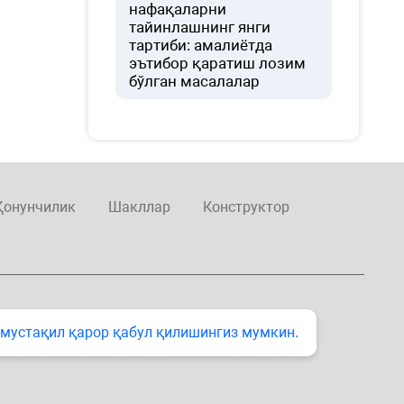
нафақаларни
тайинлашнинг янги
тартиби: амалиётда
эътибор қаратиш лозим
бўлган масалалар
Қонунчилик
Шакллар
Конструктор
 мустақил қарор қабул қилишингиз мумкин.