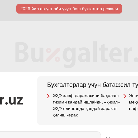
2026 йил август ойи учун бош бухгалтер режаси
Бухгалтерлар учун батафсил т
ЭҲФ хавф даражасини баҳолаш
Янги
тизими қандай ишлайди, «қизил»
меҳн
ЭҲФ олинганда қандай ҳаракат
наф
қилиш керак