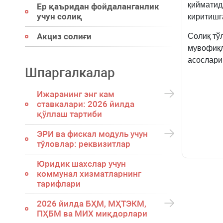
қийматид
Ер қаъридан фойдаланганлик
учун солиқ
киритишг
Акциз солиғи
Солиқ тў
мувофиқл
асослари
Шпаргалкалар
Ижаранинг энг кам
ставкалари: 2026 йилда
қўллаш тартиби
ЭРИ ва фискал модуль учун
тўловлар: реквизитлар
Юридик шахслар учун
коммунал хизматларнинг
тарифлари
2026 йилда БҲМ, МҲТЭКМ,
ПҲБМ ва МИХ миқдорлари