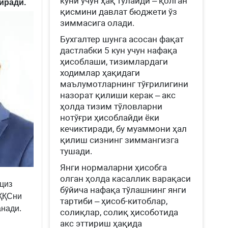
куни учун ҳақ тўлайди – қолган
иради.
қисмини давлат бюджети ўз
зиммасига олади.
Бухгалтер шунга асосан фақат
дастлабки 5 кун учун нафақа
ҳисоблаши, тизимлардаги
ходимлар ҳақидаги
маълумотларнинг тўғрилигини
назорат қилиши керак – акс
ҳолда тизим тўловларни
нотўғри ҳисоблайди ёки
кечиктиради, бу муаммони ҳал
қилиш сизнинг зиммангизга
тушади.
Янги нормаларни ҳисобга
олган ҳолда касаллик варақаси
кциз
бўйича нафақа тўлашнинг янги
 ҚҚСни
тартиби – ҳисоб-китоблар,
анади.
солиқлар, солиқ ҳисоботида
акс эттириш ҳақида