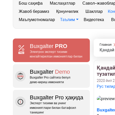
Бош саҳифа
Маслаҳатлар
Савол–жавобла
Кон
Жавоб берамиз
Қонунчилик
Шакллар
Таълим
Маълумотномалар
Видеотека
Bu
Buxgalter
PRO
Главная
Қандай 
Электрон эксперт тизими
кенгайтирилган имкониятлар билан
Қандай
Buxgalter
Demo
тузати
Buxgalter Pro сайтига бепул
2020 йил 
демо‑кириш имконияти
Рус тили
Buxgalter Pro ҳақида
Эксперт тизими ва унинг
имкониятлари билан батафсил
Buxgalter
танишинг