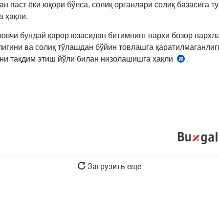
ан паст ёки юқори бўлса, солиқ органлари солиқ базасига т
а ҳақли.
ловчи бундай қарор юзасидан битимнинг нархи бозор нархл
игини ва солиқ тўлашдан бўйин товлашга қаратилмаганлиг
ни тақдим этиш йўли билан низолашишга ҳақли
.
СК
248-
м.
Загрузить еще