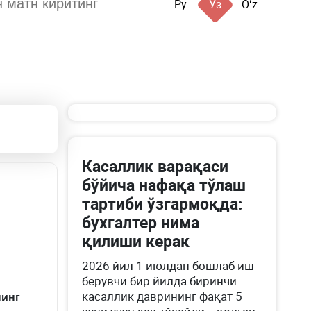
Ру
Ўз
Oʻz
Касаллик варақаси
бўйича нафақа тўлаш
тартиби ўзгармоқда:
бухгалтер нима
қилиши керак
2026 йил 1 июлдан бошлаб иш
берувчи бир йилда биринчи
касаллик даврининг фақат 5
инг