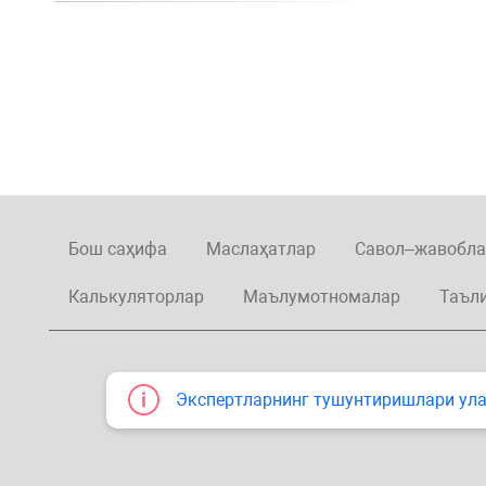
Бош саҳифа
Маслаҳатлар
Савол–жавобла
Калькуляторлар
Маълумотномалар
Таъл
Экспертларнинг тушунтиришлари улар