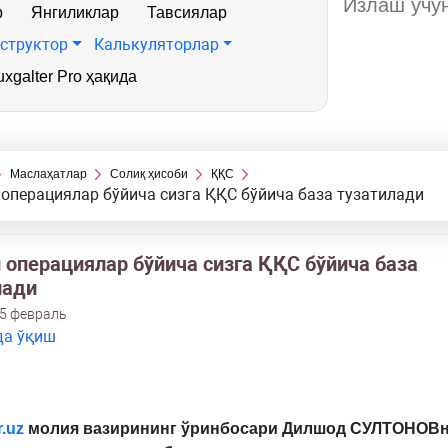
р
Янгиликлар
Тавсиялар
структор
Калькуляторлар
xgalter Pro ҳақида
Маслаҳатлар
Солиқ ҳисоби
ҚҚС
операциялар бўйича сизга ҚҚС бўйича база тузатилади
 операциялар бўйича сизга ҚҚС бўйича база
лади
25 февраль
да ўқиш
.
uz
молия вазирининг ўринбосари Дилшод СУЛТОНОВн