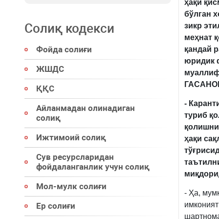
ҳақи қис
бўлган 
Солиқ кодекси
зикр эти
меҳнат 
Фойда солиғи
қандай 
юридик 
ЖШДС
муаллиф
ГАСАНОВ
ҚҚС
- Карант
Айланмадан олинадиган
туриб қо
солиқ
қолишнин
Ижтимоий солиқ
ҳақи сақ
тўғриси
Сув ресурсларидан
таътилн
фойдаланганлик учун солиқ
миқдори
Мол-мулк солиғи
- Ҳа, мум
имконият
Ер солиғи
шартнома