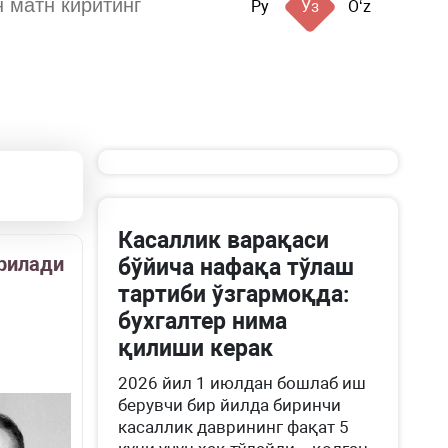
Ру
Ўз
Oʻz
Касаллик варақаси
рилади
бўйича нафақа тўлаш
тартиби ўзгармоқда:
бухгалтер нима
қилиши керак
2026 йил 1 июлдан бошлаб иш
берувчи бир йилда биринчи
касаллик даврининг фақат 5