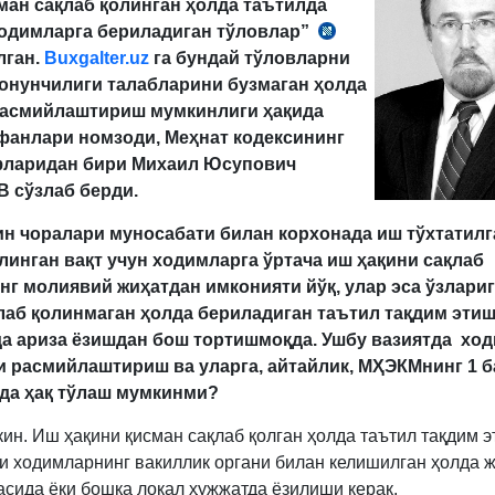
ман сақлаб қолинган ҳолда таътилда
ходимларга бериладиган тўловлар”
СК
лган.
Buxgalter.uz
га бундай тўловларни
374-
қонунчилиги талабларини бузмаган ҳолда
м.
расмийлаштириш мумкинлиги ҳақида
3-
фанлари номзоди, Меҳнат кодексининг
қ.
ларидан бири Михаил Юсупович
 сўзлаб берди.
ин чоралари муносабати билан корхонада иш тўхтатилг
линган вақт учун ходимларга ўртача иш ҳақини сақлаб
г молиявий жиҳатдан имконияти йўқ, улар эса ўзлари
лаб қолинмаган ҳолда бериладиган таътил тақдим эти
да ариза ёзишдан бош тортишмоқда. Ушбу вазиятда хо
и расмийлаштириш ва уларга, айтайлик, МҲЭКМнинг 1 
да ҳақ тўлаш мумкинми?
кин. Иш ҳақини қисман сақлаб қолган ҳолда таътил тақдим 
и ходимларнинг вакиллик органи билан келишилган ҳолда 
сида ёки бошқа локал ҳужжатда ёзилиши керак.