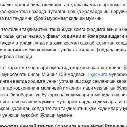
киллик органи билан келишилган ҳолда жамоа шартномаси 
кал ҳужжатда назарда тутилган бошқа ҳолларда иш берувч
аътил тақдимни сўраб мурожаат қилиши мумкин.
й таътилни тақдим этиш ташаббуси кимга (ходимга ёки иш бе
игидан қатъи назар, у
фақат ходимнинг ёзма равишдаги 
тақдим этилади, унда иш ҳақи қисман сақлаб қолинган ҳолд
тиш илтимоси ёки ходимнинг ушбу таътилдан фойдаланишг
 ифода этилади.
ҳоят, карантин чоралари оқибатида корхона фаолиятининг тў
 муносабати билан МКнинг 159-моддаси
1-қисмига
мувофиқ
инган вақтда ходимга унинг ўртача иш ҳақи сақланиши кера
, агар корхонанинг молиявий имкониятлари чекланган бўлса
икка, бинобарин, ушбу корхона ходимлари томонидан ишни
шига олиб келиши мумкин. Бу шароитларда ходимларга иш 
ақлаб қолинган ҳолда таътил тақдим этиш ҳам ходимлар учу
учун яхши муқобил бўлиши мумкин.
ҳужжатда бундай таътил борасида нима айтиб ўтилиши