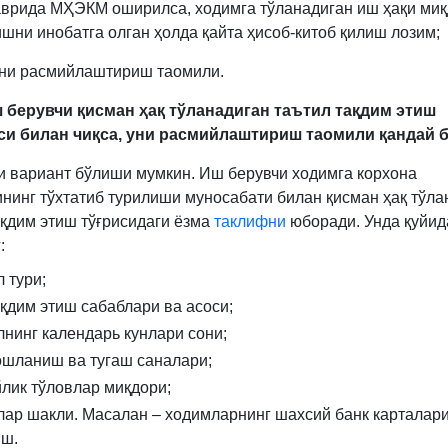
аврида МҲЭКМ оширилса, ходимга тўланадиган иш ҳақи ми
шни инобатга олган ҳолда қайта ҳисоб-китоб қилиш лозим;
лни расмийлаштириш таомили.
ш берувчи қисман ҳақ тўланадиган таътил тақдим этиш
си билан чиқса, уни расмийлаштириш таомили қандай 
ги вариант бўлиши мумкин. Иш берувчи ходимга корхона
нинг тўхтатиб турилиши муносабати билан қисман ҳақ тўла
ақдим этиш тўғрисидаги ёзма
таклифни
юборади. Унда қуйид
:
 тури;
ақдим этиш сабаблари ва асоси;
лнинг календарь кунлари сони;
ошланиш ва тугаш саналари;
йлик тўловлар миқдори;
лар шакли. Масалан – ходимларнинг шахсий банк карталар
иш.