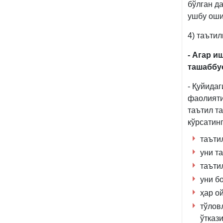
бўлган д
ушбу оши
4) таъти
- Агар и
ташаббу
- Қуйида
фаолияти
таътил т
кўрсатинг
таътил
уни т
таъти
уни б
ҳар о
тўлов
ўтказ