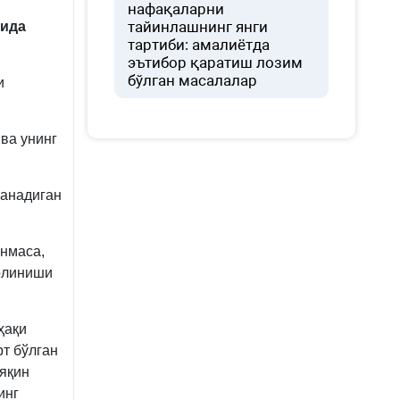
нафақаларни
тайинлашнинг янги
тида
тартиби: амалиётда
эътибор қаратиш лозим
бўлган масалалар
и
ва унинг
ланадиган
инмаса,
 олиниши
ҳақи
т бўлган
 яқин
инг