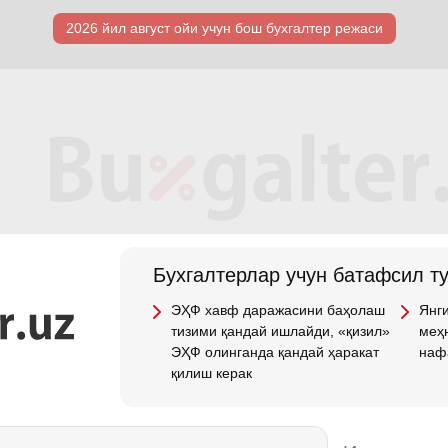
2026 йил август ойи учун бош бухгалтер режаси
Бухгалтерлар учун батафсил т
ЭҲФ хавф даражасини баҳолаш
Янги
тизими қандай ишлайди, «қизил»
меҳн
ЭҲФ олинганда қандай ҳаракат
наф
қилиш керак