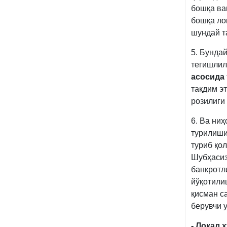
бошқа ва
бошқа ло
шундай т
5. Бунда
тегишлил
асосида
тақдим э
розилиги
6. Ва ни
турилиши
туриб қол
Шубҳасиз
банкротл
йўқотили
қисман с
берувчи 
- Локал 