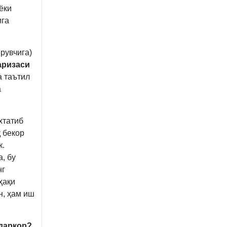
ёки
ига
рувчига)
аризаси
а таътил
а
хтатиб
 бекор
к.
, бу
нг
ҳақи
н, ҳам иш
 даркор?