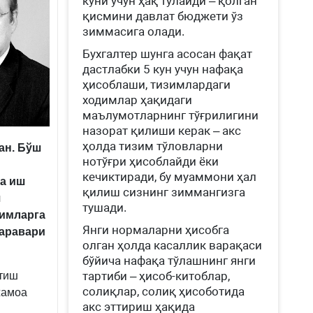
куни учун ҳақ тўлайди – қолган
қисмини давлат бюджети ўз
зиммасига олади.
Бухгалтер шунга асосан фақат
дастлабки 5 кун учун нафақа
ҳисоблаши, тизимлардаги
ходимлар ҳақидаги
маълумотларнинг тўғрилигини
назорат қилиши керак – акс
ҳолда тизим тўловларни
ан. Бўш
нотўғри ҳисоблайди ёки
кечиктиради, бу муаммони ҳал
га иш
қилиш сизнинг зиммангизга
ш
тушади.
димларга
Янги нормаларни ҳисобга
баравари
олган ҳолда касаллик варақаси
бўйича нафақа тўлашнинг янги
тартиби – ҳисоб-китоблар,
этиш
солиқлар, солиқ ҳисоботида
жамоа
акс эттириш ҳақида