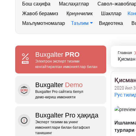
Бош саҳифа
Маслаҳатлар
Савол–жавобла
Кон
Жавоб берамиз
Қонунчилик
Шакллар
Таълим
Маълумотномалар
Видеотека
Bu
Buxgalter
PRO
Главная
Қисман
Электрон эксперт тизими
кенгайтирилган имкониятлар билан
Қисман
Buxgalter
Demo
2020 йил 3
Buxgalter Pro сайтига бепул
Рус тили
демо‑кириш имконияти
Buxgalter Pro ҳақида
Эксперт тизими ва унинг
Ишланмаг
имкониятлари билан батафсил
турлари 
танишинг