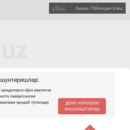
Кириш / Рўйхатдан ўтиш
ушунтиришлар:
 қоидаларга кўра вақтинча
атга лаёқатсизлик
ақалари қандай тўланади
ДЕМО-КИРИШНИ
ФАОЛЛАШТИРИШ