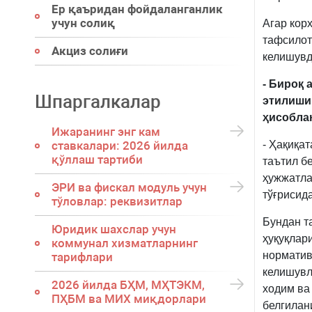
Ер қаъридан фойдаланганлик
учун солиқ
Агар кор
тафсилот
Акциз солиғи
келишувд
- Бироқ
Шпаргалкалар
этилиши
ҳисобла
Ижаранинг энг кам
ставкалари: 2026 йилда
- Ҳақиқа
қўллаш тартиби
таътил б
ҳужжатла
ЭРИ ва фискал модуль учун
тўғрисид
тўловлар: реквизитлар
Бундан т
Юридик шахслар учун
ҳуқуқлар
коммунал хизматларнинг
норматив
тарифлари
келишувл
2026 йилда БҲМ, МҲТЭКМ,
ходим ва
ПҲБМ ва МИХ миқдорлари
белгилан