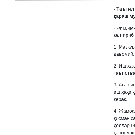
- Таъти
қараш м
- Фикрим
келтириб
1. Мазку
давомийл
2. Иш ҳа
таътил в
3. Агар и
иш ҳақи 
керак.
4. Жамоа
қисман с
ҳолларни
қариндош