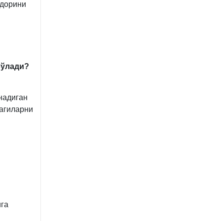
қдорини
бўлади?
надиган
агиларни
ига