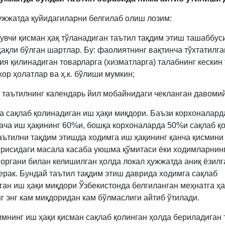
ҳужжатда қуйидагиларни белгилаб олиш лозим:
рувчи қисман ҳақ тўланадиган таътил тақдим этиш ташаббус
ҳақли бўлган шартлар. Бу: фаолиятнинг вақтинча тўхтатилга
ия қилинадиган товарларга (хизматларга) талабнинг кескин
ор ҳолатлар ва ҳ.к. бўлиши мумкин;
й таътилнинг календарь йил мобайнидаги чекланган давомий
га сақлаб қолинадиган иш ҳақи миқдори. Баъзи корхоналард
тача иш ҳақининг 60%и, бошқа корхоналарда 50%и сақлаб қ
аътилни тақдим этишда ходимга иш ҳақининг қанча қисмини
ғрисидаги масала касаба уюшма қўмитаси ёки ходимларнин
 органи билан келишилган ҳолда локал ҳужжатда аниқ ёзилг
ерак. Бундай таътил тақдим этиш даврида ходимга сақлаб
ган иш ҳақи миқдори Ўзбекистонда белгиланган меҳнатга ҳа
г энг кам миқдоридан кам бўлмаслиги айтиб ўтилади.
имнинг иш ҳақи қисман сақлаб қолинган ҳолда бериладиган