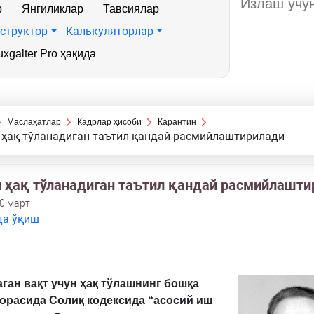
р
Янгиликлар
Тавсиялар
структор
Калькуляторлар
xgalter Pro ҳақида
Маслаҳатлар
Кадрлар ҳисоби
Карантин
 ҳақ тўланадиган таътил қандай расмийлаштирилади
 ҳақ тўланадиган таътил қандай расмийлашти
0 март
да ўқиш
ан вақт учун ҳақ тўлашнинг бошқа
орасида Солиқ кодексида “асосий иш