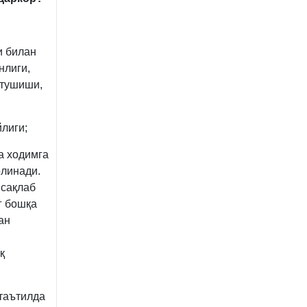
и билан
нлиги,
 тушиши,
лиги;
а ходимга
олинади.
 сақлаб
г бошқа
ан
қ
 таътилда