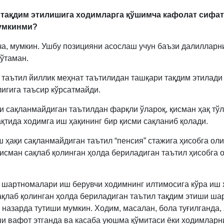
л тақдим этилишига ходимларга қўшимча кафолат сифа
умкинми?
ча, мумкин. Ушбу позицияни асослаш учун баъзи далилларн
 ўтаман.
р таътил йиллик меҳнат таътилидан ташқари тақдим этилади 
игига таъсир кўрсатмайди.
қи сақланмайдиган таътилдан фарқли ўлароқ, қисман ҳақ тў
ақтида ходимга иш ҳақининг бир қисми сақланиб қолади.
ш ҳақи сақланмайдиган таътил “пенсия” стажига ҳисобга ол
қисман сақлаб қолинган ҳолда бериладиган таътил ҳисобга
 шартномалари иш берувчи ходимнинг илтимосига кўра иш 
ақлаб қолинган ҳолда бериладиган таътил тақдим этиши шар
 назарда тутиши мумкин. Ходим, масалан, бола туғилганда,
и вафот этганда ва касаба уюшма қўмитаси ёки ходимларн