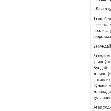
- Локал 
1) иш бе
чиқишга 
реализац
форс-маж
2) бунда
3) ходим
унинг ўр
Бундай т
қолиш тў
вакиллик
бўлиши к
қолинади
тўлашнин
Агар ход