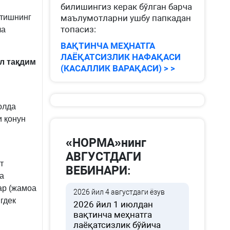
билишингиз керак бўлган барча
этишнинг
маълумотларни ушбу папкадан
топасиз:
ча
ВАҚТИНЧА МЕҲНАТГА
ЛАЁҚАТСИЗЛИК НАФАҚАСИ
л тақдим
(КАСАЛЛИК ВАРАҚАСИ) > >
олда
и қонун
«НОРМА»нинг
АВГУСТДАГИ
т
ВЕБИНАРИ:
а
ар (жамоа
2026 йил 4 августдаги ёзув
гдек
2026 йил 1 июлдан
н
вақтинча меҳнатга
лаёқатсизлик бўйича