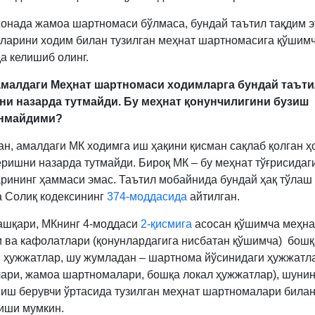
хонада жамоа шартномаси бўлмаса, бундай таътил тақдим 
ларини ходим билан тузилган меҳнат шартномасига қўшим
а келишиб олинг.
 амалдаги Меҳнат шартномаси ходимларга бундай таъти
ни назарда тутмайди. Бу меҳнат қонунчилигини бузиш
нмайдими?
тан, амалдаги МК ходимга иш ҳақини қисман сақлаб қолган ҳ
еришни назарда тутмайди. Бироқ МК – бу меҳнат тўғрисидаг
рининг ҳаммаси эмас. Таътил мобайнида бундай ҳақ тўлаш
а Солиқ кодексининг
374-моддасида
айтилган.
ашқари, МКнинг 4-моддаси
2-қисмига
асосан қўшимча меҳна
и ва кафолатлари (қонунлардагига нисбатан қўшимча) бошқ
 ҳужжатлар, шу жумладан – шартнома йўсинидаги ҳужжатл
ари, жамоа шартномалари, бошқа локал ҳужжатлар), шунин
 иш берувчи ўртасида тузилган меҳнат шартномалари била
иши мумкин.