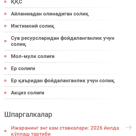
ҚҚС
Айланмадан олинадиган солиқ
Ижтимоий солиқ
Сув ресурсларидан фойдаланганлик учун
солиқ
Мол-мулк солиғи
Ер солиғи
Ер қаъридан фойдаланганлик учун солиқ
Акциз солиғи
Шпаргалкалар
Ижаранинг энг кам ставкалари: 2026 йилда
қўллаш тартиби