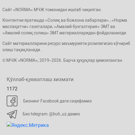
Сайт «NORMA» МЧЖ томонидан ишлаб чиқилган.
Контентни яратишда «Солиқ ва божхона хабарлари» , «Норма
маслаҳатчи» газеталари, «Амалий бухгалтерия» ЭМТ ва
«Амалий солиқ солиш» ЭМТ материалларидан фойдаланилди.
Сайт материалларини ресурс маъмурияти розилигисиз кўчириб
олиш тақиқланади.
© МЧЖ «NORMA», 2019–2026. Барча ҳуқуқлар ҳимояланган.
Қўллаб-қувватлаш хизмати
1172
Бизнинг Facebook даги саҳифамиз
Биз telegram: @buh_uz дамиз