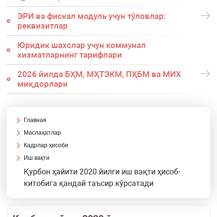
ЭРИ ва фискал модуль учун тўловлар:
реквизитлар
Юридик шахслар учун коммунал
хизматларнинг тарифлари
2026 йилда БҲМ, МҲТЭКМ, ПҲБМ ва МИХ
миқдорлари
Главная
Маслаҳатлар
Кадрлар ҳисоби
Иш вақти
Қурбон ҳайити 2020 йилги иш вақти ҳисоб-
китобига қандай таъсир кўрсатади