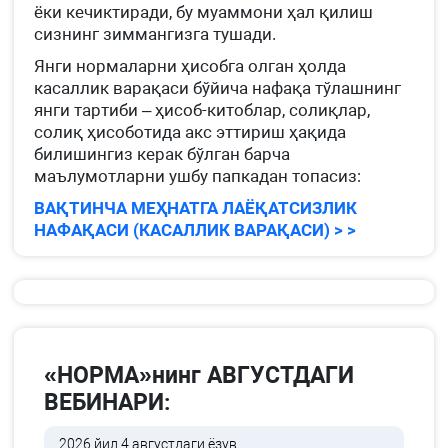
ёки кечиктиради, бу муаммони ҳал қилиш
сизнинг зиммангизга тушади.
Янги нормаларни ҳисобга олган ҳолда
касаллик варақаси бўйича нафақа тўлашнинг
янги тартиби – ҳисоб-китоблар, солиқлар,
солиқ ҳисоботида акс эттириш ҳақида
билишингиз керак бўлган барча
маълумотларни ушбу папкадан топасиз:
ВАҚТИНЧА МЕҲНАТГА ЛАЁҚАТСИЗЛИК
НАФАҚАСИ (КАСАЛЛИК ВАРАҚАСИ) > >
«НОРМА»нинг АВГУСТДАГИ
ВЕБИНАРИ:
2026 йил 4 августдаги ёзув