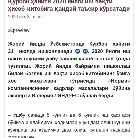
Қурбон ҳайити 2020 йилги иш вақти
ҳисоб-китобига қандай таъсир кўрсатади
2020 йил 31 июль
Жорий йилда Ўзбекистонда Қурбон ҳайити
31
июлда
нишонланади
. 2020 йилги иш
вақти тақвими ушбу санани ҳисобга олган ҳолда
тузилган. Жорий йилда байрамни нишонлаш
билан боғлиқ иш вақти ҳисоб-китобининг ўзига
хос жиҳатлари тўғрисида «Норма»
компаниясининг кадрлар масалалари бўйича
эксперти Валерия ЛЯНДРЕС сўзлаб берди:
– Ушбу санада 5 кунлик ва 6 кунлик иш ҳафтаси
бўйича ишлайдиган ходимлар учун дам олиш кунини
кўчириш ва қўшимча дам олиш кунлари назарда
тутилмаган.