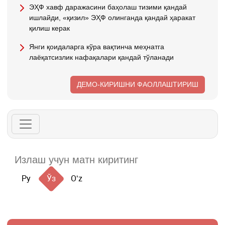
ЭҲФ хавф даражасини баҳолаш тизими қандай
ишлайди, «қизил» ЭҲФ олинганда қандай ҳаракат
қилиш керак
Янги қоидаларга кўра вақтинча меҳнатга
лаёқатсизлик нафақалари қандай тўланади
ДЕМО-КИРИШНИ ФАОЛЛАШТИРИШ
Ру
Ўз
Oʻz