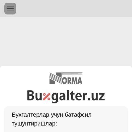
Бухгалтерлар учун батафсил
тушунтиришлар: