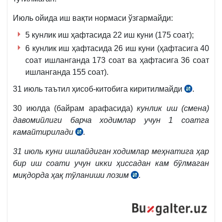
Июль ойида иш вақти нормаси ўзгармайди:
5 кунлик иш ҳафтасида 22 иш куни (175 соат);
6 кунлик иш ҳафтасида 26 иш куни (ҳафтасига 40
соат ишланганда 173 соат ва ҳафтасига 36 соат
ишланганда 155 соат).
31 июль таътил ҳисоб-китобига киритилмайди
.
30 июлда (байрам арафасида)
кунлик иш (смена)
давомийлиги барча ходимлар учун 1 соатга
камайтирилади
.
31 июль куни ишлайдиган ходимлар меҳнатига ҳар
бир иш соати учун икки ҳиссадан кам бўлмаган
миқдорда ҳақ тўланиши лозим
.