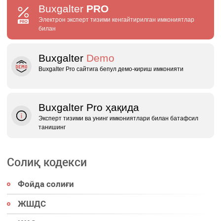
Buxgalter
PRO
Электрон эксперт тизими кенгайтирилган имкониятлар
билан
Buxgalter
Demo
Buxgalter Pro сайтига бепул демо‑кириш имконияти
Buxgalter Pro ҳақида
Эксперт тизими ва унинг имкониятлари билан батафсил
танишинг
Солиқ кодекси
Фойда солиғи
ЖШДС