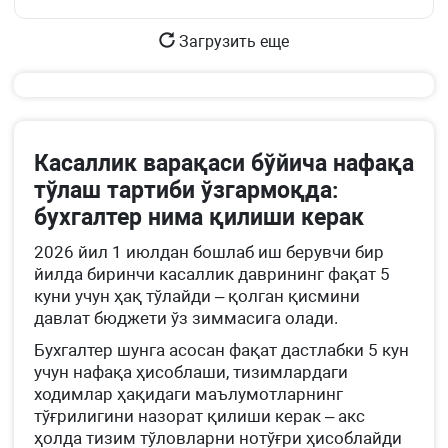
Загрузить еще
Касаллик варақаси бўйича нафақа
тўлаш тартиби ўзгармоқда:
бухгалтер нима қилиши керак
2026 йил 1 июлдан бошлаб иш берувчи бир
йилда биринчи касаллик даврининг фақат 5
куни учун ҳақ тўлайди – қолган қисмини
давлат бюджети ўз зиммасига олади.
Бухгалтер шунга асосан фақат дастлабки 5 кун
учун нафақа ҳисоблаши, тизимлардаги
ходимлар ҳақидаги маълумотларнинг
тўғрилигини назорат қилиши керак – акс
ҳолда тизим тўловларни нотўғри ҳисоблайди