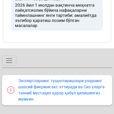
2026 йил 1 июлдан вақтинча меҳнатга
лаёқатсизлик бўйича нафақаларни
тайинлашнинг янги тартиби: амалиётда
эътибор қаратиш лозим бўлган
масалалар
Экспертларнинг тушунтиришлари уларнинг
шахсий фикрини акс эттиради ва Сиз уларга
таяниб мустақил қарор қабул қилишингиз
мумкин.