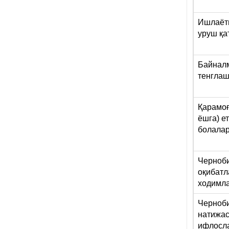
Ишлаётг
уруш қ
Байналм
тенглаш
Қарамоғ
ёшга) е
болалар
Черноб
оқибатл
ходимл
Черноб
натижас
ифлосла