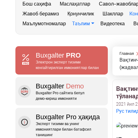
Бош саҳифа
Маслаҳатлар
Савол–жавобла
Кон
Жавоб берамиз
Қонунчилик
Шакллар
Таълим
Маълумотномалар
Видеотека
Bu
Buxgalter
PRO
Главная
Вақтинч
Электрон эксперт тизими
(жадва
кенгайтирилган имкониятлар билан
Buxgalter
Demo
Вақтин
Buxgalter Pro сайтига бепул
тўлана
демо‑кириш имконияти
2021 йил 
Рус тили
Buxgalter Pro ҳақида
Эксперт тизими ва унинг
имкониятлари билан батафсил
танишинг