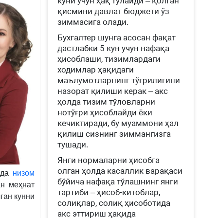
куни учун ҳақ тўлайди – қолган
қисмини давлат бюджети ўз
зиммасига олади.
Бухгалтер шунга асосан фақат
дастлабки 5 кун учун нафақа
ҳисоблаши, тизимлардаги
ходимлар ҳақидаги
маълумотларнинг тўғрилигини
назорат қилиши керак – акс
ҳолда тизим тўловларни
нотўғри ҳисоблайди ёки
кечиктиради, бу муаммони ҳал
қилиш сизнинг зиммангизга
тушади.
Янги нормаларни ҳисобга
олган ҳолда касаллик варақаси
ида
низом
бўйича нафақа тўлашнинг янги
ан меҳнат
тартиби – ҳисоб-китоблар,
ган кунни
солиқлар, солиқ ҳисоботида
акс эттириш ҳақида