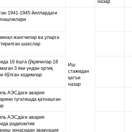
назар
ан 1941-1945 йиллардаги
атнашчилари
инал жангчилар ва уларга
тирилган шахслар
ида 16 ёшга (ўқувчилар 18
Иш
тмаган 3 ёки ундан ортиқ
стажидан
и бўлган ходимлар
қатъи
назар
иль АЭСдаги авария
арини тугатишда қатнашган
ар
иль АЭСдаги авария
ида радиоактив
ниш зонасидан эвакуация