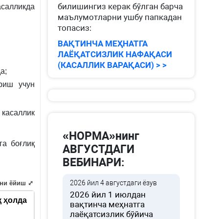
билишингиз керак бўлган барча
салликда
маълумотларни ушбу папкадан
топасиз:
ВАҚТИНЧА МЕҲНАТГА
ЛАЁҚАТСИЗЛИК НАФАҚАСИ
(КАСАЛЛИК ВАРАҚАСИ) > >
а;
риш учун
 касаллик
«НОРМА»нинг
га боғлиқ
АВГУСТДАГИ
ВЕБИНАРИ:
2026 йил 4 августдаги ёзув
ни ёйиш ⤢
2026 йил 1 июлдан
қ ҳолда
вақтинча меҳнатга
лаёқатсизлик бўйича