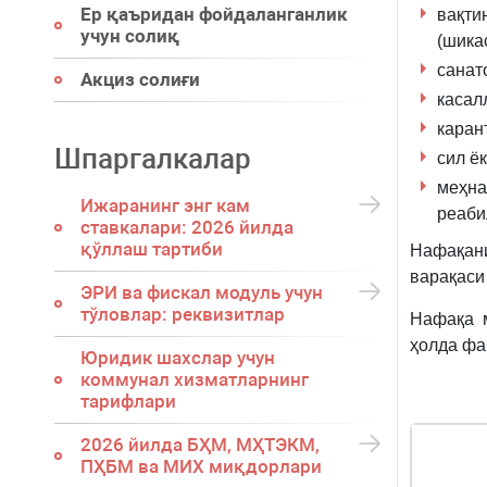
Ер қаъридан фойдаланганлик
вақт
учун солиқ
(шика
санат
Акциз солиғи
касал
каран
Шпаргалкалар
сил ё
меҳна
Ижаранинг энг кам
реаби
ставкалари: 2026 йилда
қўллаш тартиби
Нафақани
варақас
ЭРИ ва фискал модуль учун
тўловлар: реквизитлар
Нафақа м
ҳолда фа
Юридик шахслар учун
коммунал хизматларнинг
тарифлари
2026 йилда БҲМ, МҲТЭКМ,
ПҲБМ ва МИХ миқдорлари