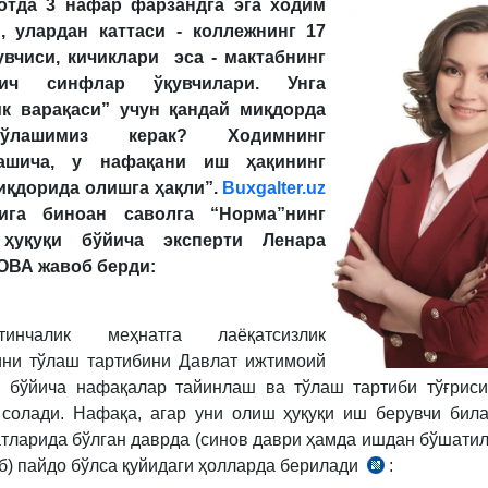
отда 3 нафар фарзандга эга ходим
, улардан каттаси - коллежнинг 17
увчиси, кичиклари эса - мактабнинг
ғич синфлар ўқувчилари. Унга
ик варақаси” учун қандай миқдорда
ўлашимиз керак? Ходимнинг
лашича, у нафақани иш ҳақининг
иқдорида олишга ҳақли”.
Buxgalter.uz
ига биноан саволга “Норма”нинг
 ҳуқуқи бўйича эксперти
Ленара
ВА жавоб берди:
инчалик меҳнатга лаёқатсизлик
ни тўлаш тартибини Давлат ижтимоий
и бўйича нафақалар тайинлаш ва тўлаш тартиби тўғрис
 солади. Нафақа, агар уни олиш ҳуқуқи иш берувчи бил
тларида бўлган даврда (синов даври ҳамда ишдан бўшатил
б) пайдо бўлса қуйидаги ҳолларда берилади
:
Давлат