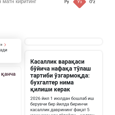
Ру
Ўз
Oʻz
ти
нади
Касаллик варақаси
бўйича нафақа тўлаш
 қанча
тартиби ўзгармоқда:
бухгалтер нима
қилиши керак
2026 йил 1 июлдан бошлаб иш
берувчи бир йилда биринчи
касаллик даврининг фақат 5