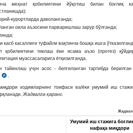
ижтимоий
инча меҳнат қобилиятини йўқотиш билан боғлиқ ка
суғуртаси
стланишда);
бўйича
орий-курортларда даволанганда;
нафақалар
ланган оила аъзосини парваришлаш зарур бўлганда;
тайинлаш
тинда;
ва
ки касб касаллиги туфайли вақтинча бошқа ишга ўтказилганд
тўлаш
т қобилиятини тиклаш ёки ясама аъзо (протез) қўйди
тартиби
литация муассасаларига ётқизилганда.
тўғрисида
Низом.
 тайинлаш учун асос - белгиланган тартибда берилган
9
и
.
Давлат
б,
ижтимоий
иқдори ходимларнинг тоифаси ва/ёки умумий иш стажи
суғуртаси
рқланади.
Жадвалга қаранг.
бўйича
нафақалар
Жадвал
тайинлаш
ва
У
мумий иш стажига боғли
тўлаш
н
афақа миқдори