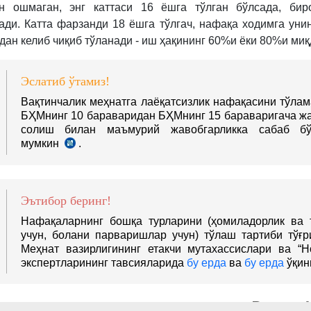
н ошмаган, энг каттаси 16 ёшга тўлган бўлсада, биро
ади. Катта фарзанди 18 ёшга тўлгач, нафақа ходимга уни
дан келиб чиқиб тўланади - иш ҳақининг 60%и ёки 80%и миқ
Эслатиб ўтамиз!
Вақтинчалик меҳнатга лаёқатсизлик нафақасини тўлам
БҲМнинг 10 бараваридан БҲМнинг 15 бараваригача ж
солиш билан маъмурий жавобгарликка сабаб б
мумкин
.
МАЪМУРИЙ
ЖАВОБГАРЛИК
ТЎҒРИСИДАГИ
КОДЕКСИ.
Эътибор беринг!
49-
3-
Нафақаларнинг бошқа турларини (ҳомиладорлик ва 
м
учун, болани парваришлар учун) тўлаш тартиби тўғр
Меҳнат вазирлигининг етакчи мутахассислари ва “Н
экспертларининг тавсияларида
бу ерда
ва
бу ерда
ўқинг