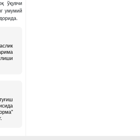
қ ўқувчи
нг умумий
дорида.
аслик
арима
ўлиши
туғиш
исида
орма”
.