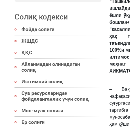
“Ташкил
ишлайди
Солиқ кодекси
ёшли ўқ
бошлан
Фойда солиғи
“касалл
ҳақ т
ЖШДС
таъкид
100%и м
ҚҚС
илтимос
Айланмадан олинадиган
меҳнат
солиқ
ХИКМАТО
Ижтимоий солиқ
– Вақт
Сув ресурсларидан
нафақаси
фойдаланганлик учун солиқ
суғуртас
Мол-мулк солиғи
тартибга
муносаба
Ер солиғи
ҳам қўши