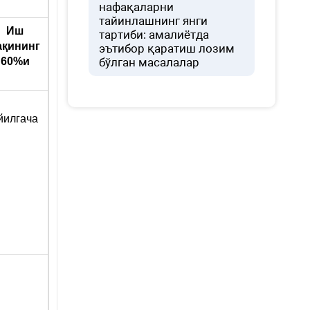
нафақаларни
тайинлашнинг янги
Иш
тартиби: амалиётда
ақининг
эътибор қаратиш лозим
60%
и
бўлган масалалар
йилгача