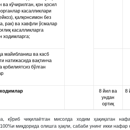
н ва кўчирилган, қон ҳосил
 органлар касалликлари
ейкоз), қалқонсимон без
а, рак) ва хавфли ўсмалар
оғлиқ касалликларга
н ходимларга;
а майибланиш ва касб
ги натижасида вақтинча
а қобилиятсиз бўлган
ар
 ходимлар
8 йил ва
8 
ундан
ортиқ
ча, кўриб чиқилаётган мисолда ходим ҳақиқатан наф
 100%и миқдорида олишга ҳақли, сабаби унинг икки нафар