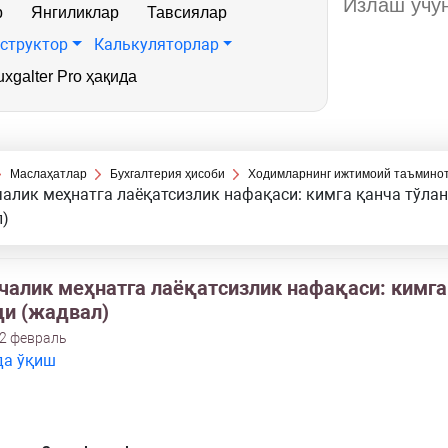
р
Янгиликлар
Тавсиялар
структор
Калькуляторлар
xgalter Pro ҳақида
Маслаҳатлар
Бухгалтерия ҳисоби
Ходимларнинг ижтимоий таъмино
алик меҳнатга лаёқатсизлик нафақаси: кимга қанча тўла
л)
чалик меҳнатга лаёқатсизлик нафақаси: кимга
ди (жадвал)
22 февраль
да ўқиш