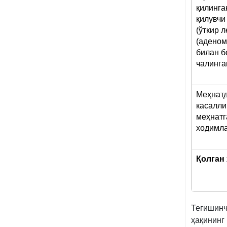
қилинга
қилувчи
(ўткир л
(аденом
билан б
чалинга
Меҳнатд
касалли
меҳнатг
ходимл
Қолган
Тегишин
ҳақининг