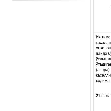
Ижтимои
касалли
онколог
пайдо б
ўсимтал
ўтадига
(лепра)
касалли
ходимл
21 ёшга