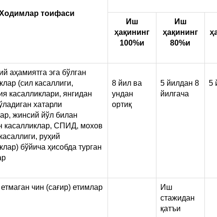
тартиби
тўғрисида
Ходимлар тоифаси
Иш
Иш
Низом.
ҳақининг
ҳақининг
ҳ
10
100%
и
80%
и
б,
й аҳамиятга эга бўлган
клар (сил касаллиги,
8 йил ва
5 йилдан 8
5 
ия касалликлари, янгидан
ундан
йилгача
ўладиган хатарли
ортиқ
ар, жинсий йўл билан
н касалликлар, СПИД, мохов
 касаллиги, руҳий
клар) бўйича ҳисобда турган
ар
 етмаган чин (сағир) етимлар
Иш
стажидан
қатъи