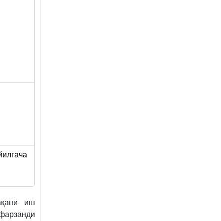
йилгача
ақани иш
 фарзанди