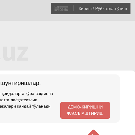
Кириш / Рўйхатдан ўтиш
ушунтиришлар:
 қоидаларга кўра вақтинча
атга лаёқатсизлик
ақалари қандай тўланади
ДЕМО-КИРИШНИ
ФАОЛЛАШТИРИШ