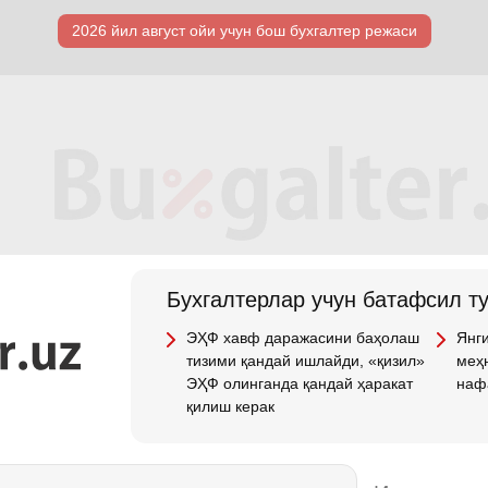
2026 йил август ойи учун бош бухгалтер режаси
Бухгалтерлар учун батафсил т
ЭҲФ хавф даражасини баҳолаш
Янги
тизими қандай ишлайди, «қизил»
меҳн
ЭҲФ олинганда қандай ҳаракат
наф
қилиш керак