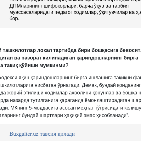
ДПМларининг шифокорлари; барча ўқув ва тарбия
муассасаларидаги педагог ходимлар, ўқитувчилар ва ҳ.к
бор.
й ташкилотлар локал тартибда бири бошқасига бевосит
диган ва назорат қилинадиган қариндошларнинг бирга
а тақиқ қўйиши мумкинми?
 кодекси яқин қариндошларнинг бирга ишлашига тақиқни фа
ашкилотларига нисбатан ўрнатади. Демак, бундай қоиданинг
да жорий этилиши ходимлар аҳволини қонунлар ва бошқа 
рда назарда тутилганига қараганда ёмонлаштирадиган шар
ади. МКнинг 5-моддасига асосан меҳнат тўғрисидаги келиш
ларнинг бундай шартлари ҳақиқий эмас ҳисобланади”.
Buxgalter.uz тавсия қилади