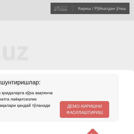
Кириш / Рўйхатдан ўтиш
ушунтиришлар:
 қоидаларга кўра вақтинча
атга лаёқатсизлик
ақалари қандай тўланади
ДЕМО-КИРИШНИ
ФАОЛЛАШТИРИШ