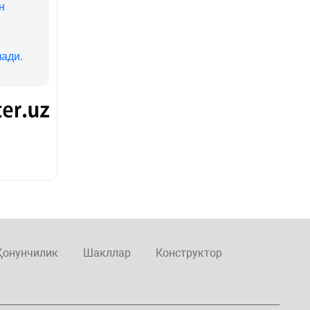
н
ади.
Қонунчилик
Шакллар
Конструктор