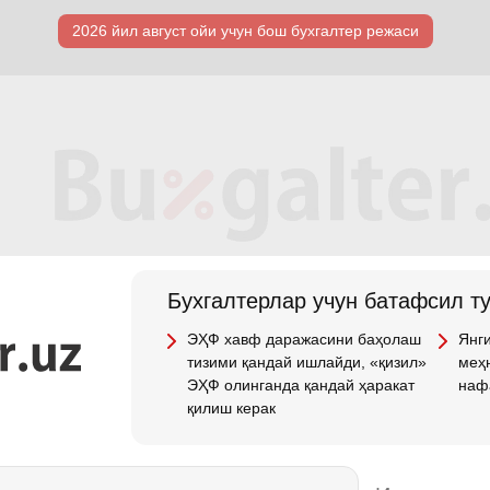
2026 йил август ойи учун бош бухгалтер режаси
Бухгалтерлар учун батафсил т
ЭҲФ хавф даражасини баҳолаш
Янги
тизими қандай ишлайди, «қизил»
меҳн
ЭҲФ олинганда қандай ҳаракат
наф
қилиш керак