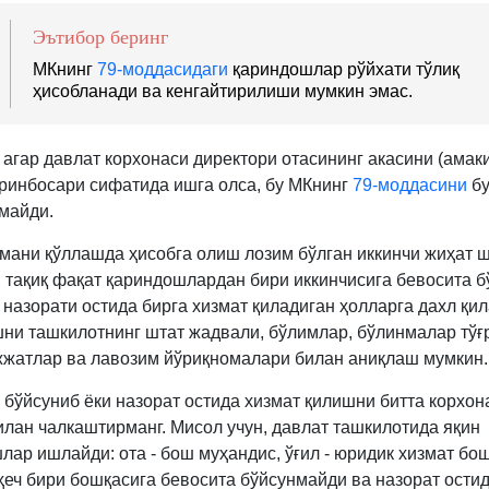
Эътибор беринг
МКнинг
79-моддасидаги
қариндошлар рўйхати тўлиқ
ҳисобланади ва кенгайтирилиши мумкин эмас.
 агар давлат корхонаси директори отасининг акасини (амак
ўринбосари сифатида ишга олса, бу МКнинг
79-моддасини
бу
майди.
мани қўллашда ҳисобга олиш лозим бўлган иккинчи жиҳат 
, тақиқ фақат қариндошлардан бири иккинчисига бевосита б
 назорати остида бирга хизмат қиладиган ҳолларга дахл қил
ни ташкилотнинг штат жадвали, бўлимлар, бўлинмалар тўғ
жжатлар ва лавозим йўриқномалари билан аниқлаш мумкин.
 бўйсуниб ёки назорат остида хизмат қилишни битта корхон
лан чалкаштирманг. Мисол учун, давлат ташкилотида яқин
лар ишлайди: ота - бош муҳандис, ўғил - юридик хизмат бош
ҳеч бири бошқасига бевосита бўйсунмайди ва назорат остид