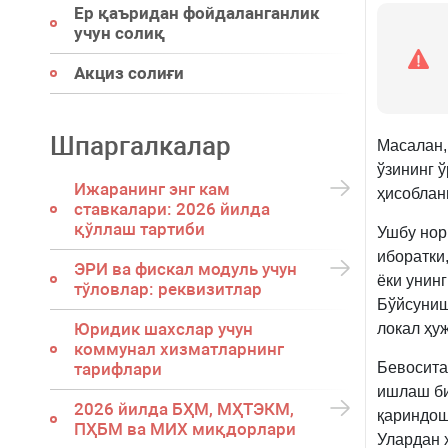
Ер қаъридан фойдаланганлик
учун солиқ
Акциз солиғи
Шпаргалкалар
Масалан,
ўзининг 
Ижаранинг энг кам
ҳисоблан
ставкалари: 2026 йилда
қўллаш тартиби
Ушбу нор
иборатки
ЭРИ ва фискал модуль учун
ёки унинг
тўловлар: реквизитлар
Бўйсуниш
Юридик шахслар учун
локал ҳу
коммунал хизматларнинг
тарифлари
Бевосита
ишлаш би
2026 йилда БҲМ, МҲТЭКМ,
қариндош
ПҲБМ ва МИХ миқдорлари
Улардан 