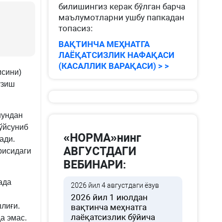
билишингиз керак бўлган барча
маълумотларни ушбу папкадан
топасиз:
ВАҚТИНЧА МЕҲНАТГА
ЛАЁҚАТСИЗЛИК НАФАҚАСИ
(КАСАЛЛИК ВАРАҚАСИ) > >
исини)
зиш
шундан
ўйсуниб
«НОРМА»нинг
ади.
АВГУСТДАГИ
рисидаги
ВЕБИНАРИ:
ада
2026 йил 4 августдаги ёзув
2026 йил 1 июлдан
лиғи.
вақтинча меҳнатга
лаёқатсизлик бўйича
а эмас.