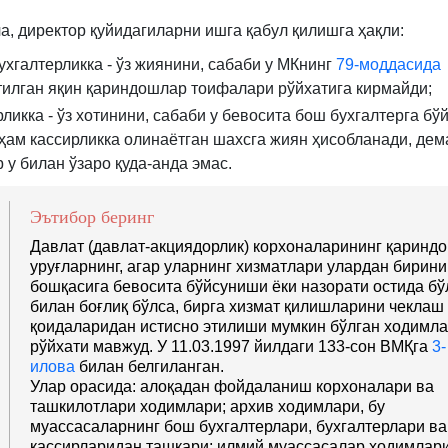
а, директор қуйидагиларни ишга қабул қилишга ҳақли:
ухгалтерликка - ўз жиянини, сабаби у МКнинг
79-моддасида
тилган яқин қариндошлар тоифалари рўйхатига кирмайди;
рликка - ўз хотинини, сабаби у бевосита бош бухгалтерга бў
у ҳам кассирликка олинаётган шахсга жиян ҳисобланади, дем
.08.1996
р у билан ўзаро қуда-анда эмас.
аги
79-
Эътибор беринг
Давлат (давлат-акциядорлик) корхоналарининг қаринд
ннинг
уруғларнинг, агар уларнинг хизматлари улардан бирини
бошқасига бевосита бўйсуниши ёки назорати остида б
билан боғлиқ бўлса, бирга хизмат қилишларини чеклаш
қоидаларидан истисно этилиши мумкин бўлган ходимл
рўйxати мавжуд. У 11.03.1997 йилдаги 133-сон ВМҚга
3-
илова
билан белгиланган.
Улар орасида: алоқадан фойдаланиш корхоналари ва
ташкилотлари ходимлари; архив ходимлари, бу
муассасаларнинг бош бухгалтерлари, бухгалтерлари ва
кассирларидан ташқари; илмий муассасалар ходимлари