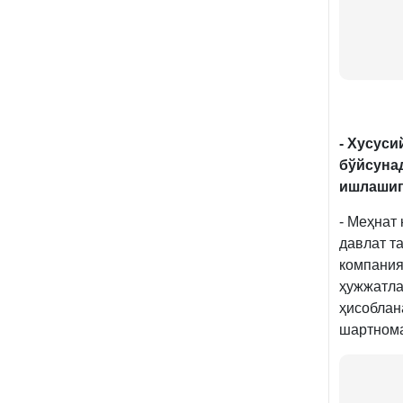
- Хусуси
бўйсуна
ишлашиг
- Меҳнат
давлат т
компания
ҳужжатла
ҳисоблан
шартнома