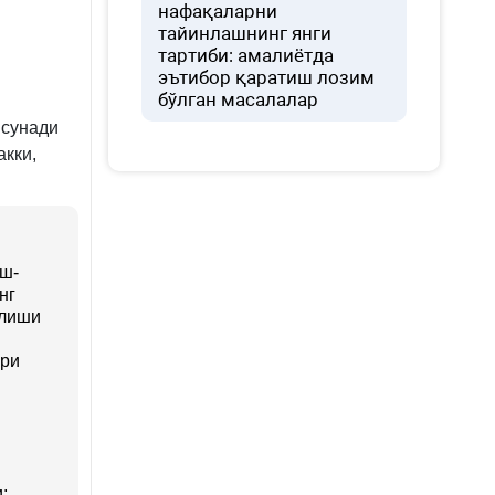
нафақаларни
тайинлашнинг янги
тартиби: амалиётда
эътибор қаратиш лозим
бўлган масалалар
йсунади
акки,
ош-
нг
ўлиши
ари
;