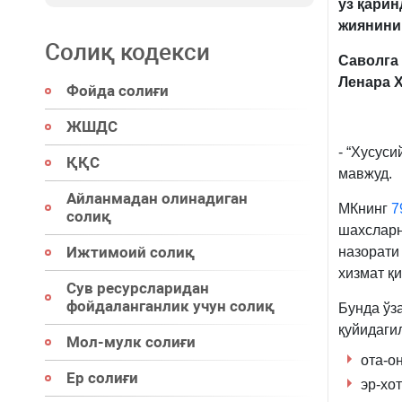
ўз қарин
жиянини,
Солиқ кодекси
Саволга
Ленара 
Фойда солиғи
ЖШДС
- “Хусуси
ҚҚС
мавжуд.
Айланмадан олинадиган
МКнинг
7
солиқ
шахсларн
Ижтимоий солиқ
назорати
хизмат қ
Сув ресурсларидан
фойдаланганлик учун солиқ
Бунда ўз
қуйидаги
Мол-мулк солиғи
ота-он
Ер солиғи
эр-хо