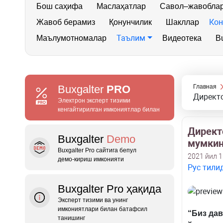
Бош саҳифа
Маслаҳатлар
Савол–жавобла
Кон
Жавоб берамиз
Қонунчилик
Шакллар
Таълим
Маълумотномалар
Видеотека
Bu
Buxgalter
PRO
Главная
Директ
Электрон эксперт тизими
кенгайтирилган имкониятлар билан
Директ
Buxgalter
Demo
мумки
Buxgalter Pro сайтига бепул
2021 йил 
демо‑кириш имконияти
Рус тили
Buxgalter Pro ҳақида
Эксперт тизими ва унинг
имкониятлари билан батафсил
“Биз да
танишинг