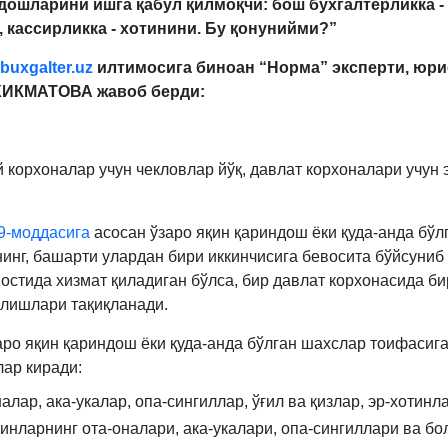
дошларини ишга қабул қилмоқчи: бош бухгалтерликка -
 кассирликка - хотинини. Бу қонунийми?”
buxgalter.uz
илтимосига биноан “Норма” эксперти, юри
ХИКМАТОВА жавоб берди:
й корхоналар учун чекловлар йўқ, давлат корхоналари учун 
9-моддасига
асосан ўзаро яқин қариндош ёки қуда-анда бўл
инг, башарти улардан бири иккинчисига бевосита бўйсуниб 
 остида хизмат қиладиган бўлса, бир давлат корхонасида би
илишлари тақиқланади.
аро яқин қариндош ёки қуда-анда бўлган шахслар тоифасиг
лар киради:
алар, ака-укалар, опа-сингиллар, ўғил ва қизлар, эр-хотинла
тинларнинг ота-оналари, ака-укалари, опа-сингиллари ва бо