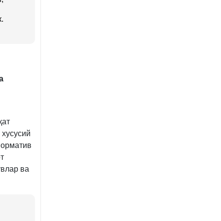
.
а
қат
 хусусий
норматив
т
увлар ва