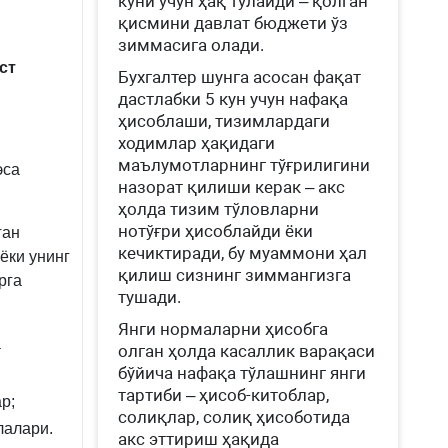
куни учун ҳақ тўлайди – қолган
қисмини давлат бюджети ўз
зиммасига олади.
ст
Бухгалтер шунга асосан фақат
дастлабки 5 кун учун нафақа
ҳисоблаши, тизимлардаги
ходимлар ҳақидаги
маълумотларнинг тўғрилигини
эса
назорат қилиши керак – акс
ҳолда тизим тўловларни
нотўғри ҳисоблайди ёки
ган
кечиктиради, бу муаммони ҳал
ёки унинг
қилиш сизнинг зиммангизга
рга
тушади.
Янги нормаларни ҳисобга
а
олган ҳолда касаллик варақаси
бўйича нафақа тўлашнинг янги
тартиби – ҳисоб-китоблар,
р;
солиқлар, солиқ ҳисоботида
лалари.
акс эттириш ҳақида