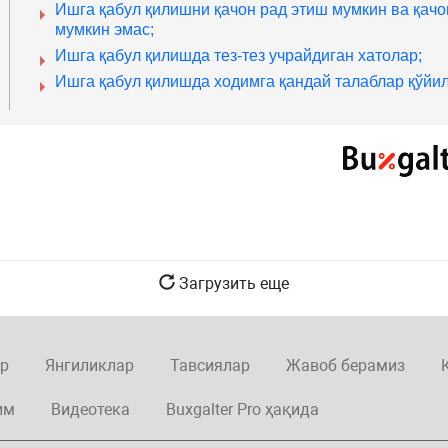
Ишга қабул қилишни қачон рад этиш мумкин ва қачо
мумкин эмас;
Ишга қабул қилишда тез-тез учрайдиган хатолар;
Ишга қабул қилишда ходимга қандай талаблар қўйил
Загрузить еще
р
Янгиликлар
Тавсиялар
Жавоб берамиз
им
Видеотека
Buxgalter Pro ҳақида