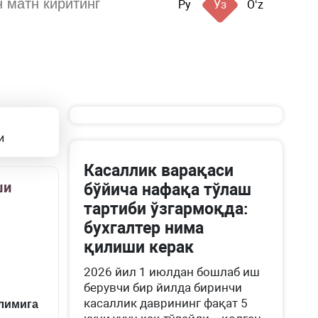
Ру
Ўз
Oʻz
и
Касаллик варақаси
ши
бўйича нафақа тўлаш
тартиби ўзгармоқда:
бухгалтер нима
қилиши керак
2026 йил 1 июлдан бошлаб иш
берувчи бир йилда биринчи
касаллик даврининг фақат 5
ўлимига