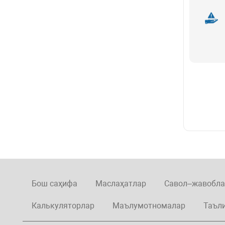
Бош саҳифа
Маслаҳатлар
Савол–жавобла
Калькуляторлар
Маълумотномалар
Таъл