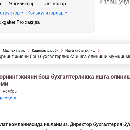
р
Янгиликлар
Тавсиялар
структор
Калькуляторлар
xgalter Pro ҳақида
Маслаҳатлар
Кадрлар ҳисоби
Ишга қабул қилиш
орнинг жияни бош бухгалтерликка ишга олиниши мумкинм
орнинг жияни бош бухгалтерликка ишга олини
нми
11 ноябрь
да ўқиш
влат компаниясида ишлаймиз. Директор бухгалтерия б