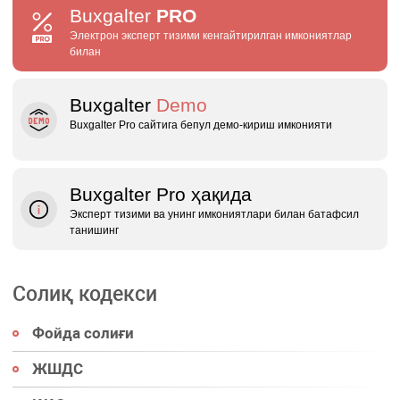
Buxgalter
PRO
Электрон эксперт тизими кенгайтирилган имкониятлар
билан
Buxgalter
Demo
Buxgalter Pro сайтига бепул демо‑кириш имконияти
Buxgalter Pro ҳақида
Эксперт тизими ва унинг имкониятлари билан батафсил
танишинг
Солиқ кодекси
Фойда солиғи
ЖШДС