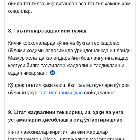
ойида таътилга чиқадиганлар эса таътил ҳақини ҳам
оладилар.
8. Таътиллар жадвалини тузиш
Кичик корхоналарда кўпинча бухгалтер кадрлар
бўлими ходими лавозимида ўриндошликда ишлайди.
Мазкур ҳолатда календарь йил бошлангунига қадар
келгуси йилга таътиллар жадвалини тасдиқлашни
ёддан чиқарманг
.
МК
144-
Кўпроқ таътил ҳақи олиш ёки таътил кунлари кўпроқ
м.
бўлиши учун
тавсияларимиздан
фойдаланинг.
9.
Штат жадвалини текшириш, иш ҳақи ва унга
устамаларни ҳисоблашга оид ўзгартиришлар
Янги лавозимлар киритилган ёки маошлар
ўзгартирилган бўлса, штат жадвалига ўзгартириш