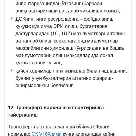
инвентаризациядан ўтказинг (барчаси
аниқлаштирилиши ва санаб чиқилиши лозим);
ДСҚнинг янги ресурсларига – фойдаланиш
ҳуқуқи: қўшимча ЭРИ олиш, бухгалтерия
дастурларидан (1С, 1UZ) маълумотларни топиш
ва танлаб олиш, корхонага оид маълумотлар
махфийлигини ҳимоялаш тўғрисидаги ва бошқа
маълумотларни олиш мақсадларида локал
ҳужжатларни тузинг;
қайси ходимлар янги тизимлар билан ишлашини,
бунинг учун бухгалтерия штатини ошириш-
оширмасликни белгиланг.
12. Трансферт нархни шакллантиришга
тайёрланиш
Трансферт нарх шаклланиши бўйича СКдаги
нормалар
СК VI бўлими
кучга кирганидан кейин