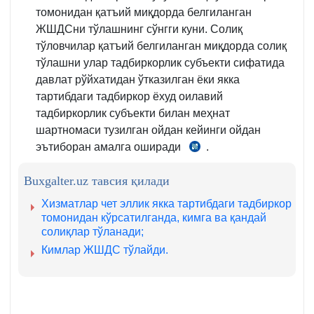
томонидан қатъий миқдорда белгиланган
ЖШДСни тўлашнинг сўнгги куни. Солиқ
тўловчилар қатъий белгиланган миқдорда солиқ
тўлашни улар тадбиркорлик субъекти сифатида
давлат рўйхатидан ўтказилган ёки якка
тартибдаги тадбиркор ёхуд оилавий
тадбиркорлик субъекти билан меҳнат
шартномаси тузилган ойдан кейинги ойдан
эътиборан амалга оширади
.
СК
392-
Buxgalter.uz тавсия қилади
м.
1
Хизматлар чет эллик якка тартибдаги тадбиркор
ва
томонидан кўрсатилганда, кимга ва қандай
солиқлар тўланади;
2-
Кимлар ЖШДС тўлайди.
қ.