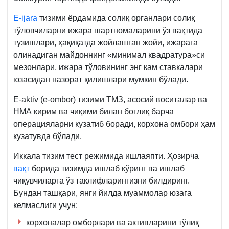
Е-ijara
тизими ёрдамида солиқ органлари солиқ
тўловчиларни ижара шартномаларини ўз вақтида
тузишлари, ҳақиқатда жойлашган жойи, ижарага
олинадиган майдоннинг «минимал квадратура»си
мезонлари, ижара тўловининг энг кам ставкалари
юзасидан назорат қилишлари мумкин бўлади.
Е-aktiv (e-ombor) тизими ТМЗ, асосий воситалар ва
НМА кирим ва чиқими билан боғлиқ барча
операцияларни кузатиб боради, корхона омбори ҳам
кузатувда бўлади.
Иккала тизим тест режимида ишлаяпти. Ҳозирча
вақт
борида тизимда ишлаб кўринг ва ишлаб
чиқувчиларга ўз таклифларингизни билдиринг.
Бундан ташқари, янги йилда муаммолар юзага
келмаслиги учун:
корхоналар омборлари ва активларини тўлиқ