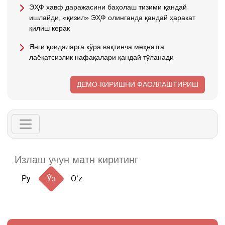
ЭҲФ хавф даражасини баҳолаш тизими қандай
ишлайди, «қизил» ЭҲФ олинганда қандай ҳаракат
қилиш керак
Янги қоидаларга кўра вақтинча меҳнатга
лаёқатсизлик нафақалари қандай тўланади
ДЕМО-КИРИШНИ ФАОЛЛАШТИРИШ
Ру
Ўз
Oʻz