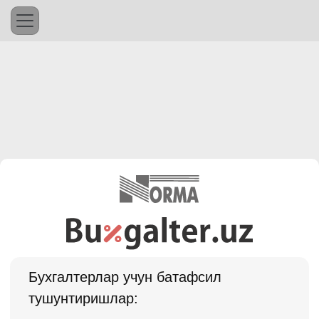
Бухгалтерлар учун батафсил
тушунтиришлар: