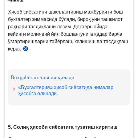
Ҳисоб сиёсатини шакллантириш мажбурияти бош
бухгалтер зиммасида бўлади, бироқ уни ташкилот
раҳбари тасдиқлаши лозим. Декабрь ойида –
кейинги молиявий йил бошлангунига қадар барча
ўзгартиришларни тайёрлаш, келишиш ва тасдиқлаш
керак
.
14.08.1998
йилдаги
1-
сон
Buxgalter.uz тавсия қилади
БҲМС
«Бухгалтерия» ҳисоб сиёсатида нималар
ҳисобга олинади.
5.
Солиқ ҳисоби сиёсатига тузатиш киритиш