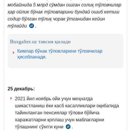
7-
мобайнида 5 млрд сўмдан ошган солиқ тўловчилар
қ.
ҳар ойлик бўнак тўловларини бундай ошиб кетиш
содир бўлган тўлиқ чорак ўтганидан кейин
тўлайди
.
СК
340-
м.
Buxgalter.uz тавсия қилади
8-
Кимлар бўнак тўловларини тўловчилар
қ.
ҳисобланади.
25 декабрь:
2021 йил ноябрь ойи учун меҳнатда
шикастланиш ёки касб касалликлари оқибатида
тайинланган пенсиялар тўлови бўйича
харажатларни қоплаш учун маблағларни
тўлашнинг сўнгги куни
.
АВ