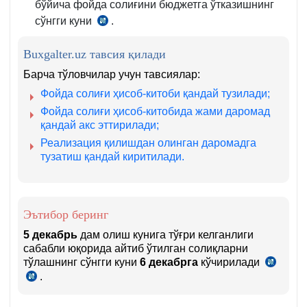
бўйича фойда солиғини бюджетга ўтказишнинг
сўнгги куни
.
СК
355-
Buxgalter.uz тавсия қилади
м.
2-
Барча тўловчилар учун тавсиялар:
қ.
Фойда солиғи ҳисоб-китоби қандай тузилади;
1-
Фойда солиғи ҳисоб-китобида жами даромад
б.
қандай акс эттирилади;
Реализация қилишдан олинган даромадга
тузатиш қандай киритилади.
Эътибор беринг
5 декабрь
дам олиш кунига тўғри келганлиги
сабабли юқорида айтиб ўтилган солиқларни
тўлашнинг сўнгги куни
6 декабрга
кўчирилади
СК
.
5-
СК
м.
86-
7-
м.