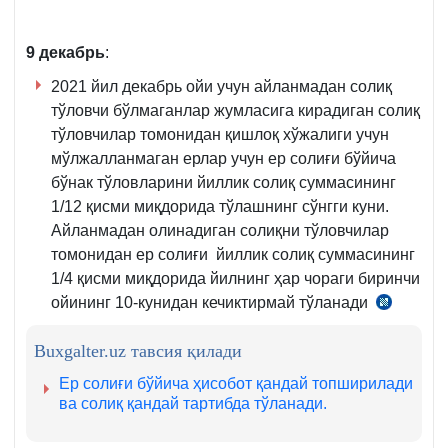
8-
6-
қ.
қ.
9 декабрь
:
2021 йил декабрь ойи учун айланмадан солиқ
тўловчи бўлмаганлар жумласига кирадиган солиқ
тўловчилар томонидан қишлоқ хўжалиги учун
мўлжалланмаган ерлар учун ер солиғи бўйича
бўнак тўловларини йиллик солиқ суммасининг
1/12 қисми миқдорида тўлашнинг сўнгги куни.
Айланмадан олинадиган солиқни тўловчилар
томонидан ер солиғи йиллик солиқ суммасининг
1/4 қисми миқдорида йилнинг ҳар чораги биринчи
ойининг 10-кунидан кечиктирмай тўланади
СК
432-
Buxgalter.uz тавсия қилади
м.
1-
Ер солиғи бўйича ҳисобот қандай топширилади
қ.
ва солиқ қандай тартибда тўланади.