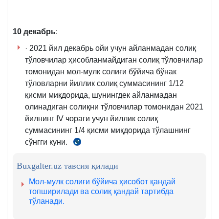
10 декабрь
:
· 2021 йил декабрь ойи учун айланмадан солиқ
тўловчилар ҳисобланмайдиган солиқ тўловчилар
томонидан мол-мулк солиғи бўйича бўнак
тўловларни йиллик солиқ суммасининг 1/12
қисми миқдорида, шунингдек айланмадан
олинадиган солиқни тўловчилар томонидан 2021
йилнинг IV чораги учун йиллик солиқ
суммасининг 1/4 қисми миқдорида
тўлашнинг
сўнгги куни.
СК
417-
Buxgalter.uz тавсия қилади
м.
6-
Мол-мулк солиғи бўйича ҳисобот қандай
қ.
топширилади ва солиқ қандай тартибда
тўланади.