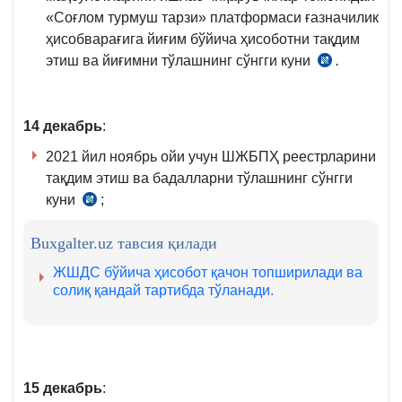
«Соғлом турмуш тарзи» платформаси ғазначилик
12-
ҳисобварағига йиғим бўйича ҳисоботни тақдим
қ.
этиш ва йиғимни тўлашнинг сўнгги куни
.
28.04.202
йилдаги
253-
14
дека
брь
:
сон
ВМҚга
2021 йил ноябрь ойи учун ШЖБПҲ реестрларини
2-
тақдим этиш ва бадалларни тўлашнинг сўнгги
илованинг
куни
;
ВМнинг
8-
21.12.2004
9-
Buxgalter.uz тавсия қилади
йилдаги
б.
595-
ЖШДС бўйича ҳисобот қачон топширилади ва
сон
солиқ қандай тартибда тўланади.
қарорига
1-
илова
16-
15
декабрь
:
б.