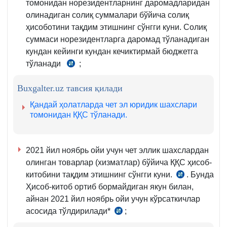
томонидан норезидентларнинг даромадларидан
олинадиган солиқ суммалари бўйича солиқ
ҳисоботини тақдим этишнинг сўнгги куни. Солиқ
суммаси норезидентларга даромад тўланадиган
кундан кейинги кундан кечиктирмай бюджетга
тўланади
;
СК
355-
Buxgalter.uz тавсия қилади
м.
1-
Қандай ҳолатларда чет эл юридик шахслари
2-
томонидан ҚҚС тўланади.
қ.
2021 йил ноябрь ойи учун чет эллик шахслардан
олинган товарлар (хизматлар) бўйича ҚҚС ҳисоб-
китобини тақдим этишнинг сўнгги куни.
. Бунда
СК
Ҳисоб-китоб ортиб бормайдиган якун билан,
273-
айнан 2021 йил ноябрь ойи учун кўрсаткичлар
м.,
асосида тўлдирилади*
;
СК
1-
259-
2-