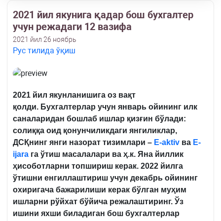
2021 йил якунига қадар бош бухгалтер
учун режадаги 12 вазифа
2021 йил 26 ноябрь
Рус тилида ўқиш
2021
йил
якунланишига
оз
вақт
қолди
.
Бухгалтерлар
учун
январь
ойининг
илк
саналаридан
бошлаб
ишлар
қизғин
бўлади
:
солиққа
оид
қонунчиликдаги
янгиликлар
,
ДСҚнинг
янги
назорат
тизимлари
–
Е
-aktiv
ва
E-
ijara
га
ўтиш
масалалари
ва
ҳ
.
к
.
Яна
йиллик
ҳисоботларни
топшириш
керак
. 2022
йилга
ў
тишни
енгиллаштириш
учун
декабрь
ойининг
охиригача
бажарилиши
керак
бўлган
муҳим
ишларни
рўйхат
бўйича
режалаштиринг
.
Ўз
ишини
яхши
биладиган
бош
бухгалтерлар