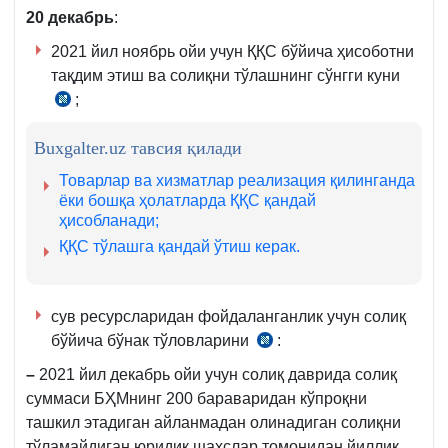
20 декабрь
:
2021 йил ноябрь ойи учун ҚҚС бўйича ҳисоботни
тақдим этиш ва солиқни тўлашнинг сўнгги куни
;
СК
273-
Buxgalter.uz тавсия қилади
м.
Товарлар ва хизматлар реализация қилинганда
ёки бошқа ҳолатларда ҚҚС қандай
ҳисобланади;
ҚҚС тўлашга қандай ўтиш керак.
сув ресурсларидан фойдаланганлик учун солиқ
бўйича бўнак тўловларини
:
СК
448-
–
2021 йил декабрь ойи учун солиқ даврида солиқ
м.
суммаси БҲМнинг 200 бараваридан кўпроқни
3-
ташкил этадиган айланмадан олинадиган солиқни
қ.
тўламайдиган юридик шахслар томонидан йиллик