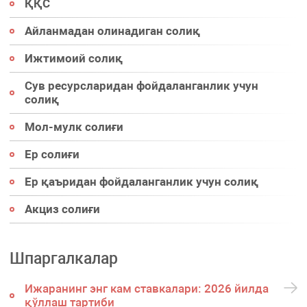
ҚҚС
Айланмадан олинадиган солиқ
Ижтимоий солиқ
Сув ресурсларидан фойдаланганлик учун
солиқ
Мол-мулк солиғи
Ер солиғи
Ер қаъридан фойдаланганлик учун солиқ
Акциз солиғи
Шпаргалкалар
Ижаранинг энг кам ставкалари: 2026 йилда
қўллаш тартиби