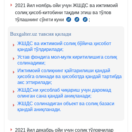
2021 йил ноябрь ойи учун ЖШДС ва ижтимоий
солиқ ҳисоб-китобини тақдим этиш ва тўлов
тўлашнинг сўнгги куни
;
СК
390-
407-
389-
м.
м.
Buxgalter.uz тавсия қилади
м.
4
1-
ва
ЖШДС ва ижтимоий солиқ бўйича ҳисобот
қ.
5-
қандай тўлдирилади;
2-
қ.
Устав фондига мол-мулк киритилишига солиқ
солинадими;
б.
Ижтимоий солиқнинг қайтарилиши қандай
ҳисобга олинади ва ҳисоботда қандай тартибда
акс эттирилади;
ЖШДСни ҳисоблаб чиқариш учун даромад
олинган сана қандай аниқланади;
ЖШДС солинадиган объект ва солиқ базаси
қандай аниқланади.
2021 йил декабрь ойи учун солиқ тўловчилар