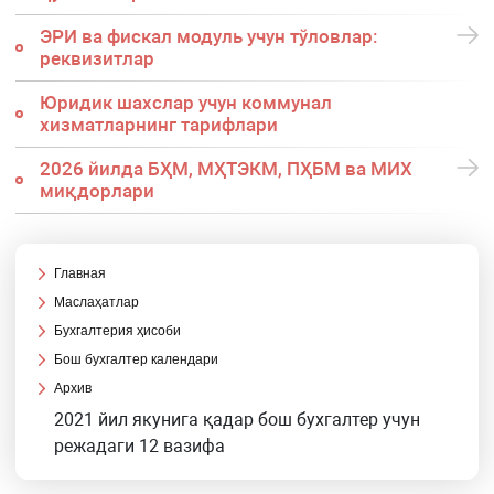
ЭРИ ва фискал модуль учун тўловлар:
реквизитлар
Юридик шахслар учун коммунал
хизматларнинг тарифлари
2026 йилда БҲМ, МҲТЭКМ, ПҲБМ ва МИХ
миқдорлари
Главная
Маслаҳатлар
Бухгалтерия ҳисоби
Бош бухгалтер календари
Архив
2021 йил якунига қадар бош бухгалтер учун
режадаги 12 вазифа