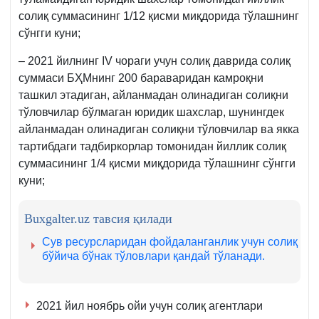
солиқ суммасининг 1/12 қисми миқдорида тўлашнинг
сўнгги куни;
– 2021 йилнинг IV чораги учун солиқ даврида солиқ
суммаси БҲМнинг 200 бараваридан камроқни
ташкил этадиган, айланмадан олинадиган солиқни
тўловчилар бўлмаган юридик шахслар, шунингдек
айланмадан олинадиган солиқни тўловчилар ва якка
тартибдаги тадбиркорлар томонидан йиллик солиқ
суммасининг 1/4 қисми миқдорида тўлашнинг сўнгги
куни;
Buxgalter.uz тавсия қилади
Сув ресурсларидан фойдаланганлик учун солиқ
бўйича бўнак тўловлари қандай тўланади.
2021 йил ноябрь ойи учун солиқ агентлари