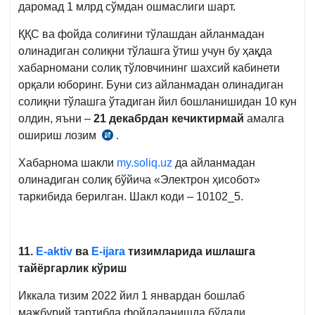
даромад 1 млрд сўмдан ошмаслиги шарт.
ҚҚС ва фойда солиғини тўлашдан айланмадан
олинадиган солиқни тўлашга ўтиш учун бу ҳақда
хабарномани солиқ тўловчининг шахсий кабинети
орқали юборинг. Буни сиз айланмадан олинадиган
солиқни тўлашга ўтадиган йил бошланишидан 10 кун
олдин, яъни –
21 декабрдан кечиктирмай
амалга
ошириш лозим
.
СК
462-
Хабарнома шакли
my.soliq.uz
да айланмадан
м.
олинадиган солиқ бўйича «Электрон ҳисобот»
2-
таркибида берилган. Шакл коди – 10102_5.
қ.
11.
Е-aktiv
ва
E-ijara
тизимларида ишлашга
тайёргарлик кўриш
Иккала тизим 2022 йил 1 январдан бошлаб
мажбурий тартибда фойдаланишда бўлади.