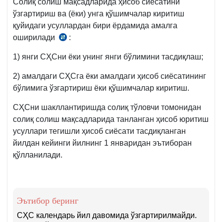
Солиқ солиш мақсадларида ҳисоб сиёсатини
ўзгартириш ва (ёки) унга қўшимчалар киритиш
қуйидаги усуллардан бири ёрдамида амалга
оширилади
:
СК
77-
1) янги СҲСни ёки унинг янги бўлимини тасдиқлаш;
м.
2) амалдаги СҲСга ёки амалдаги ҳисоб сиёсатининг
бўлимига ўзгартириш ёки қўшимчалар киритиш.
СҲСни шакллантиришда солиқ тўловчи томонидан
солиқ солиш мақсадларида танланган ҳисоб юритиш
усуллари тегишли ҳисоб сиёсати тасдиқланган
йилдан кейинги йилнинг 1 январидан эътиборан
қўлланилади.
Эътибор беринг
СҲС календарь йил давомида ўзгартирилмайди.