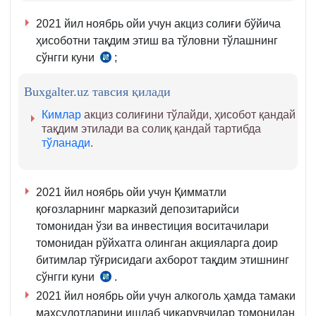
2021 йил ноябрь ойи учун акциз солиғи бўйича
ҳисоботни тақдим этиш ва тўловни тўлашнинг
сўнгги куни
;
СК
292,
Buxgalter.uz тавсия қилади
293-
м.
Кимлар
акциз солиғини тўлайди, ҳисобот қандай
тақдим этилади ва солиқ қандай тартибда
тўланади
.
2021 йил ноябрь ойи учун Қимматли
қоғозларнинг марказий депозитарийси
томонидан ўзи ва инвестиция воситачилари
томонидан рўйхатга олинган акцияларга доир
битимлар тўғрисидаги ахборот тақдим этишнинг
сўнгги куни
.
СК
2021 йил ноябрь ойи учун алкоголь ҳамда тамаки
133-
маҳсулотларини ишлаб чиқарувчилар томонидан
м.