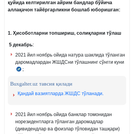
қуйида
келтирилган
айрим
бандлар
бўйича
аллақачон
тайёргарликни
бошлаб
юборишган
:
1. Ҳисоботларни топшириш, солиқларни тўлаш
5 декабрь
:
2021 йил ноябрь ойида натура шаклида тўланган
даромадлардан ЖШДСни тўлашнинг сўнгги куни
;
СК
390-
Buxgalter.uz тавсия қилади
м.
2-
Қандай вазиятларда ЖШДС тўланади.
қ.
2021 йил ноябрь ойида банклар томонидан
норезидентларга тўланган даромадлар
(дивидендлар ва фоизлар тўловидан ташқари)