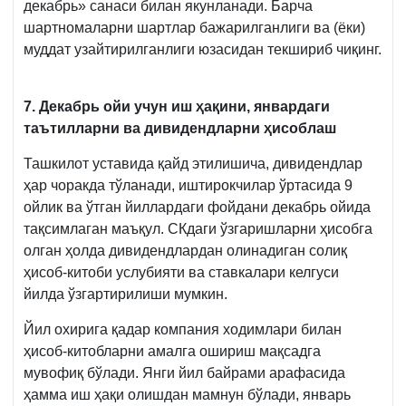
декабрь» санаси билан якунланади. Барча
шартномаларни шартлар бажарилганлиги ва (ёки)
муддат узайтирилганлиги юзасидан текшириб чиқинг.
7. Декабрь ойи учун иш ҳақини, январдаги
таътилларни ва дивидендларни ҳисоблаш
Ташкилот уставида қайд этилишича, дивидендлар
ҳар чоракда тўланади, иштирокчилар ўртасида 9
ойлик ва ўтган йиллардаги фойдани декабрь ойида
тақсимлаган маъқул. СКдаги ўзгаришларни ҳисобга
олган ҳолда дивидендлардан олинадиган солиқ
ҳисоб-китоби услубияти ва ставкалари келгуси
йилда ўзгартирилиши мумкин.
Йил охирига қадар компания ходимлари билан
ҳисоб-китобларни амалга ошириш мақсадга
мувофиқ бўлади. Янги йил байрами арафасида
ҳамма иш ҳақи олишдан мамнун бўлади, январь