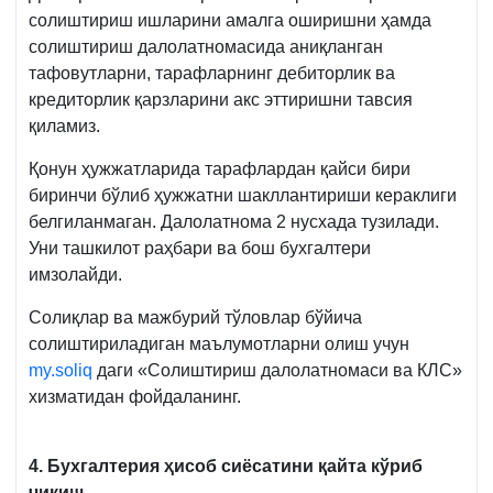
солиштириш ишларини амалга оширишни ҳамда
солиштириш далолатномасида аниқланган
тафовутларни, тарафларнинг дебиторлик ва
кредиторлик қарзларини акс эттиришни тавсия
қиламиз.
Қонун ҳужжатларида тарафлардан қайси бири
биринчи бўлиб ҳужжатни шакллантириши кераклиги
белгиланмаган. Далолатнома 2 нусхада тузилади.
Уни ташкилот раҳбари ва бош бухгалтери
имзолайди.
Солиқлар ва мажбурий тўловлар бўйича
солиштириладиган маълумотларни олиш учун
my.soliq
даги «Солиштириш далолатномаси ва КЛС»
хизматидан фойдаланинг.
4. Бухгалтерия ҳисоб сиёсатини қайта кўриб
чиқиш