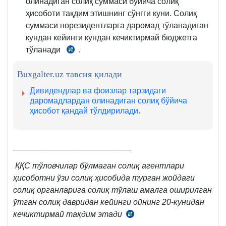
олинадиган солиқ суммаси бўйича солиқ
ҳисоботи тақдим этишнинг сўнгги куни. Солиқ
суммаси норезидентларга даромад тўланадиган
кундан кейинги кундан кечиктирмай бюджетга
тўланади
.
СК
345-
Buxgalter.uz тавсия қилади
м.
5-
Дивидендлар ва фоизлар тарзидаги
6-
даромадлардан олинадиган солиқ бўйича
ҳисобот қандай тўлдирилади.
қ.
__________________________
ҚҚС тўловчилар бўлмаган солиқ агентлари
ҳисоботни ўзи солиқ ҳисобида турган жойдаги
солиқ органларига солиқ тўлаш амалга оширилган
ўтган солиқ давридан кейинги ойнинг 20-кунидан
кечиктирмай тақдим этади
СК