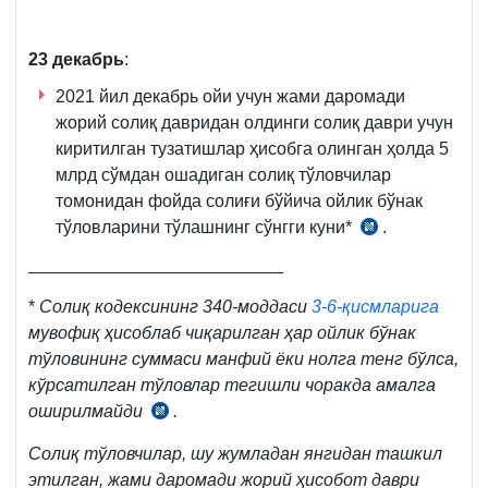
273-
м.
4-
23 декабрь
:
қ.
2021 йил декабрь ойи учун жами даромади
жорий солиқ давридан олдинги солиқ даври учун
киритилган тузатишлар ҳисобга олинган ҳолда 5
млрд сўмдан ошадиган солиқ тўловчилар
томонидан фойда солиғи бўйича ойлик бўнак
тўловларини тўлашнинг сўнгги куни*
.
СК
340-
__________________________
м.
*
Солиқ кодексининг 340-моддаси
3-6-қисмларига
2-
мувофиқ ҳисоблаб чиқарилган ҳар ойлик бўнак
қ.
тўловининг суммаси манфий ёки нолга тенг бўлса,
кўрсатилган тўловлар тегишли чоракда амалга
оширилмайди
.
СК
340-
Солиқ тўловчилар, шу жумладан янгидан ташкил
м.
этилган, жами даромади жорий ҳисобот даври