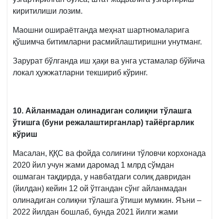
киритилиши лозим.
Маошни ошираётганда меҳнат шартномаларига
қўшимча битимларни расмийлаштиришни унутманг.
Зарурат бўлганда иш ҳақи ва унга устамалар бўйича
локал ҳужжатларни текшириб кўринг.
10. Айланмадан олинадиган солиқни тўлашга
ўтишга (буни режалаштирганлар) тайёргарлик
кўриш
Масалан, ҚҚС ва фойда солиғини тўловчи корхонада
2020 йил учун жами даромад 1 млрд сўмдан
ошмаган тақдирда, у навбатдаги солиқ давридан
(йилдан) кейин 12 ой ўтгандан сўнг айланмадан
олинадиган солиқни тўлашга ўтиши мумкин. Яъни –
2022 йилдан бошлаб, бунда 2021 йилги жами