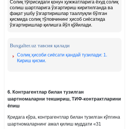
Солиқ тўғрисидаги қонун ҳужжатларига ёхуд солиқ
солиш шартларига ўзгартириш киритилганда ва
фақат ушбу ўзгартиришлар тааллуқли бўлган
қисмида солиқ тўловчининг ҳисоб сиёсатида
ўзгартиришлар қилишга йўл қўйилади.
Buxgalter.uz тавсия қилади
Солиқ ҳисоби сиёсати қандай тузилади: 1.
Кириш қисми.
6. Контрагентлар билан тузилган
шартномаларни текшириш, ТИФ-контрактларини
ёпиш
Қоидага кўра, контрагентлар билан тузилган кўпгина
шартномаларнинг амал қилиш муддати «31