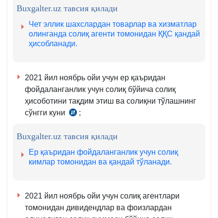
Buxgalter.uz тавсия қилади
м.
қ.
Чет эллик шахслардан товарлар ва хизматлар
олинганда солиқ агенти томонидан ҚҚС қандай
ҳисобланади.
2021 йил ноябрь ойи учун ер қаъридан
фойдаланганлик учун солиқ бўйича солиқ
ҳисоботини тақдим этиш ва солиқни тўлашнинг
сўнгги куни
;
СК
454-
Buxgalter.uz тавсия қилади
м.
3-
Ер қаъридан фойдаланганлик учун солиқ
4-
кимлар томонидан ва қандай тўланади.
қ.
2021 йил ноябрь ойи учун солиқ агентлари
томонидан дивидендлар ва фоизлардан