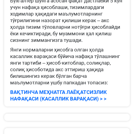
Бухгалтер шунга асосан фақат дастлабки 5 кун
учун нафақа ҳисоблаши, тизимлардаги
ходимлар ҳақидаги маълумотларнинг
тўғрилигини назорат қилиши керак – акс
ҳолда тизим тўловларни нотўғри ҳисоблайди
ёки кечиктиради, бу муаммони ҳал қилиш
сизнинг зиммангизга тушади.
Янги нормаларни ҳисобга олган ҳолда
касаллик варақаси бўйича нафақа тўлашнинг
янги тартиби – ҳисоб-китоблар, солиқлар,
солиқ ҳисоботида акс эттириш ҳақида
билишингиз керак бўлган барча
маълумотларни ушбу папкадан топасиз:
ВАҚТИНЧА МЕҲНАТГА ЛАЁҚАТСИЗЛИК
НАФАҚАСИ (КАСАЛЛИК ВАРАҚАСИ) > >