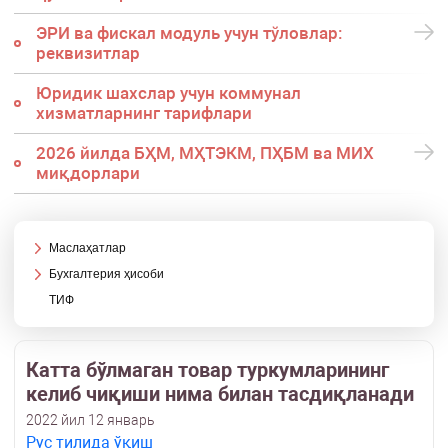
ЭРИ ва фискал модуль учун тўловлар:
реквизитлар
Юридик шахслар учун коммунал
хизматларнинг тарифлари
2026 йилда БҲМ, МҲТЭКМ, ПҲБМ ва МИХ
миқдорлари
Маслаҳатлар
Бухгалтерия ҳисоби
ТИФ
Катта бўлмаган товар туркумларининг
келиб чиқиши нима билан тасдиқланади
2022 йил 12 январь
Рус тилида ўқиш