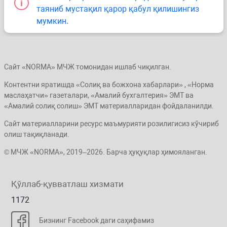
таяниб мустақил қарор қабул қилишингиз
мумкин.
Сайт «NORMA» МЧЖ томонидан ишлаб чиқилган.
Контентни яратишда «Солиқ ва божхона хабарлари» , «Норма
маслаҳатчи» газеталари, «Амалий бухгалтерия» ЭМТ ва
«Амалий солиқ солиш» ЭМТ материалларидан фойдаланилди.
Сайт материалларини ресурс маъмурияти розилигисиз кўчириб
олиш тақиқланади.
© МЧЖ «NORMA», 2019–2026. Барча ҳуқуқлар ҳимояланган.
Қўллаб-қувватлаш хизмати
1172
Бизнинг Facebook даги саҳифамиз