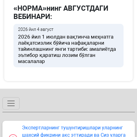
«НОРМА»нинг АВГУСТДАГИ
ВЕБИНАРИ:
2026 йил 4 август
2026 йил 1 июлдан вақтинча меҳнатга
лаёқатсизлик бўйича нафақаларни
тайинлашнинг янги тартиби: амалиётда
эътибор қаратиш лозим бўлган
масалалар
Экспертларнинг тушунтиришлари уларнинг
шахсий фикрини акс эттиради ва Сиз уларга