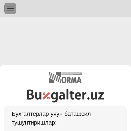
Бухгалтерлар учун батафсил
тушунтиришлар: