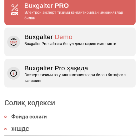
Buxgalter
PRO
Электрон эксперт тизими кенгайтирилган имкониятлар
билан
Buxgalter
Demo
Buxgalter Pro сайтига бепул демо‑кириш имконияти
Buxgalter Pro ҳақида
Эксперт тизими ва унинг имкониятлари билан батафсил
танишинг
Солиқ кодекси
Фойда солиғи
ЖШДС