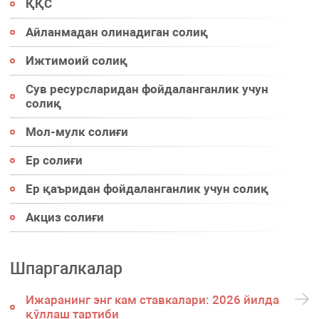
ҚҚС
Айланмадан олинадиган солиқ
Ижтимоий солиқ
Сув ресурсларидан фойдаланганлик учун
солиқ
Мол-мулк солиғи
Ер солиғи
Ер қаъридан фойдаланганлик учун солиқ
Акциз солиғи
Шпаргалкалар
Ижаранинг энг кам ставкалари: 2026 йилда
қўллаш тартиби