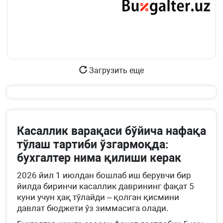
Загрузить еще
Касаллик варақаси бўйича нафақа
тўлаш тартиби ўзгармоқда:
бухгалтер нима қилиши керак
2026 йил 1 июлдан бошлаб иш берувчи бир
йилда биринчи касаллик даврининг фақат 5
куни учун ҳақ тўлайди – қолган қисмини
давлат бюджети ўз зиммасига олади.