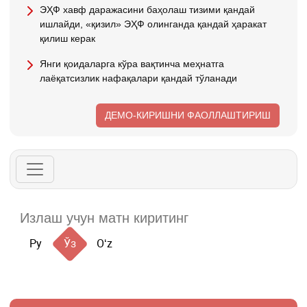
ЭҲФ хавф даражасини баҳолаш тизими қандай
ишлайди, «қизил» ЭҲФ олинганда қандай ҳаракат
қилиш керак
Янги қоидаларга кўра вақтинча меҳнатга
лаёқатсизлик нафақалари қандай тўланади
ДЕМО-КИРИШНИ ФАОЛЛАШТИРИШ
Ру
Ўз
Oʻz