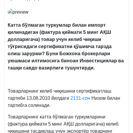
Катта бўлмаган туркумлар билан импорт
қилинадиган (фактура қиймати 5 минг АҚШ
долларигача) товар учун келиб чиқиши
тўғрисидаги сертификат
ни қўшимча тарзда
олиш зарурми? Буни Божхона брокерлари
уюшмаси илтимосига биноан Инвестициялар ва
ташқи савдо вазирлиги тушунтирди.
Товарларнинг келиб чиқишини сертификатлаш
тартиби 13.08.2010 йилдаги
2131-сон
Низом билан
тартибга солинади.
Товарларнинг катта бўлмаган туркумларини
(фактура қиймати 5 минг АҚШ долларигача) келиб
чиқишини тасдиқлаш учун экспортёр товарнинг