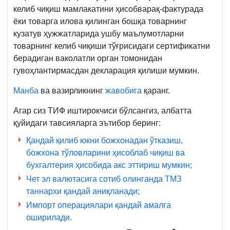
келиб чиқиш мамлакатини ҳисобварақ-фактурада
ёки товарга илова қилинган бошқа товарнинг
кузатув ҳужжатларида ушбу маълумотларни
товарнинг келиб чиқиши тўғрисидаги сертификатни
берадиган ваколатли орган томонидан
гувоҳлантирмасдан декларация қилиши мумкин.
Манба
ва вазирликнинг
жавобига
қаранг.
Агар сиз ТИФ иштирокчиси бўлсангиз, албатта
қуйидаги тавсияларга эътибор беринг:
Қандай қилиб юкни божхонадан ўтказиш,
божхона тўловларини ҳисоблаб чиқиш ва
бухгалтерия ҳисобида акс эттириш мумкин;
Чет эл валютасига сотиб олинганда ТМЗ
таннархи қандай аниқланади;
Импорт операциялари қандай амалга
оширилади.