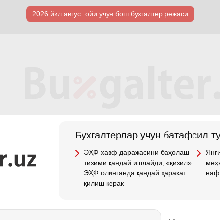
2026 йил август ойи учун бош бухгалтер режаси
Бухгалтерлар учун батафсил т
ЭҲФ хавф даражасини баҳолаш
Янги
тизими қандай ишлайди, «қизил»
меҳн
ЭҲФ олинганда қандай ҳаракат
наф
қилиш керак