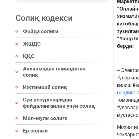
Маркетпл
“Онлайн-
Солиқ кодекси
хизмати
китоблар
Фойда солиғи
тузилга
“Yangi t
ЖШДС
берди:
ҚҚС
Айланмадан олинадиган
– Электр
солиқ
тўлов ил
қилиш ёк
Ижтимоий солиқ
бандига
а
Сув ресурсларидан
томонида
фойдаланганлик учун солиқ
тўловлар
мустасно
Мол-мулк солиғи
Моҳиятиг
Ер солиғи
чеклариг