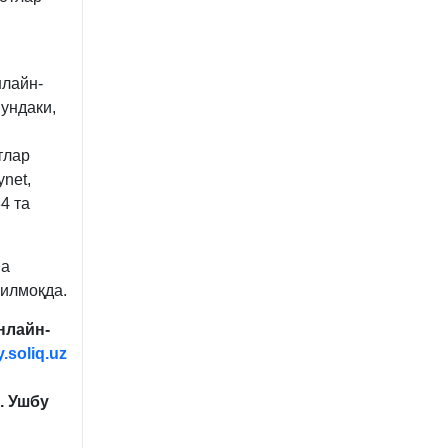
нлайн-
ундаки,
тлар
ynet,
4 та
ва
рилмоқда.
нлайн-
.soliq.uz
. Ушбу