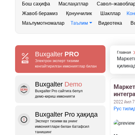
Бош саҳифа
Маслаҳатлар
Савол–жавобла
Кон
Жавоб берамиз
Қонунчилик
Шакллар
Таълим
Маълумотномалар
Видеотека
Bu
Buxgalter
PRO
Главная
Маркетп
Электрон эксперт тизими
қилина
кенгайтирилган имкониятлар билан
Buxgalter
Demo
Маркет
Buxgalter Pro сайтига бепул
интегр
демо‑кириш имконияти
2022 йил 7
Рус тили
Buxgalter Pro ҳақида
Эксперт тизими ва унинг
имкониятлари билан батафсил
танишинг