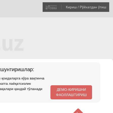
Кириш / Рўйхатдан ўтиш
ушунтиришлар:
 қоидаларга кўра вақтинча
атга лаёқатсизлик
ақалари қандай тўланади
ДЕМО-КИРИШНИ
ФАОЛЛАШТИРИШ