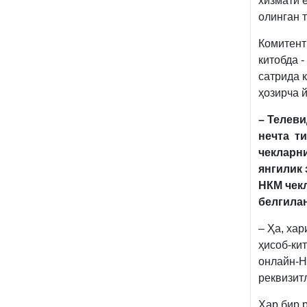
хизмати 
олинган 
Комитент
китобда -
сатрида 
ҳозирча й
– Телеви
нечта ти
чекларни
янгилик 
НКМ чекл
белгилан
– Ҳа, ха
ҳисоб-ки
онлайн-Н
реквизитл
Ҳар бир 