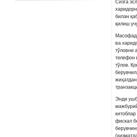
Сизга эс
харидорн
билан қа
қилиш уч
Масофада
ва харид
тўловни 
телефон 
тўлов. Қ
берувчил
жиҳатдан
транзакци
Энди ушб
мажбурий
китоблар
фискал б
берувчини
(хизматл