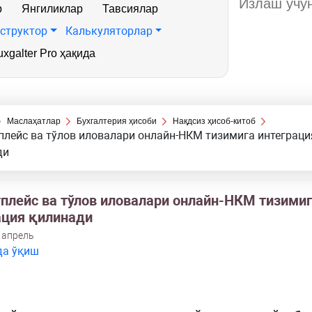
р
Янгиликлар
Тавсиялар
структор
Калькуляторлар
xgalter Pro ҳақида
Маслаҳатлар
Бухгалтерия ҳисоби
Нақдсиз ҳисоб-китоб
лейс ва тўлов иловалари онлайн-НКМ тизимига интеграци
ди
плейс ва тўлов иловалари онлайн-НКМ тизими
ация қилинади
 апрель
да ўқиш