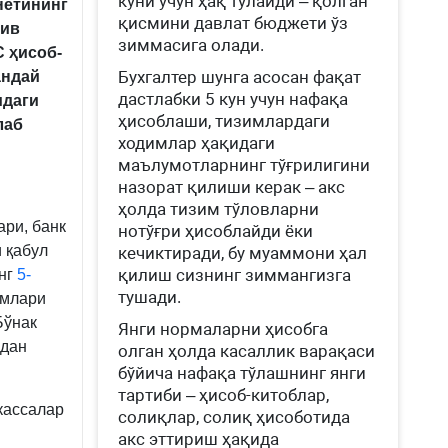
куни учун ҳақ тўлайди – қолган
нетининг
қисмини давлат бюджети ўз
тив
зиммасига олади.
 ҳисоб-
Бухгалтер шунга асосан фақат
андай
дастлабки 5 кун учун нафақа
идаги
ҳисоблаши, тизимлардаги
лаб
ходимлар ҳақидаги
маълумотларнинг тўғрилигини
назорат қилиши керак – акс
ҳолда тизим тўловларни
ари, банк
нотўғри ҳисоблайди ёки
 қабул
кечиктиради, бу муаммони ҳал
қилиш сизнинг зиммангизга
инг
5-
тушади.
имлари
Бўнак
Янги нормаларни ҳисобга
ндан
олган ҳолда касаллик варақаси
бўйича нафақа тўлашнинг янги
тартиби – ҳисоб-китоблар,
кассалар
солиқлар, солиқ ҳисоботида
акс эттириш ҳақида