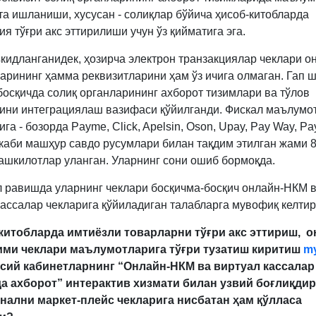
йта ишланиши, хусусан - солиқлар бўйича ҳисоб-китобларда
я тўғри акс эттирилиши учун ўз қийматига эга.
ъкидланганидек, ҳозирча электрон транзакциялар чеклари о
арининг ҳамма реквизитларини ҳам ўз ичига олмаган. Гап ш
босқичда солиқ органларининг ахборот тизимлари ва тўлов
ини интеграциялаш вазифаси қўйилганди. Фискал маълумо
га - бозорда Payme, Click, Apelsin, Oson, Upay, Pay Way, Pa
d каби машҳур савдо русумлари билан тақдим этилган жами 8
ашкилотлар уланган. Уларнинг сони ошиб бормоқда.
 равишда уларнинг чеклари босқичма-босқич онлайн-НКМ 
кассалар чекларига қўйиладиган талабларга мувофиқ келти
китобларда имтиёзли товарларни тўғри акс эттириш, о
ими чеклари маълумотларига тўғри тузатиш киритиш
my
сий кабинетларнинг “Онлайн-НКМ ва виртуал кассалар
а ахборот” интерактив хизмати билан узвий боғлиқдир
онални
маркет-плейс чекларига нисбатан
ҳам
қўлласа