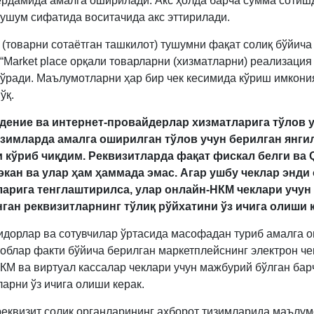
ёрдамида амалга оширилади. Акс ҳолда барча сумма сотиш
тушум сифатида воситачида акс эттирилади.
 (товарни сотаётган ташкилот) тушумни фақат солиқ бўйича
 “Market place орқали товарларни (хизматларни) реализация
кўради. Маълумотларни ҳар бир чек кесимида кўриш имкони
ўқ.
дение ва и
нтернет-провайдерлар хизматларига тўлов у
зимларда амалга оширилган тўлов учун берилган янги
 кўриб чиқдим. Реквизитларда фақат фискал белги ва 
экан ва улар ҳам ҳаммада эмас. Агар ушбу чеклар энди
арига тенглаштирилса, улар онлайн-НКМ чеклари учун
ган реквизитларнинг тўлиқ рўйхатини ўз ичига олиши 
ридорлар ва сотувчилар ўртасида масофадан туриб амалга 
тоблар факти бўйича берилган маркетплейснинг электрон ч
КМ ва виртуал кассалар чеклари учун мажбурий бўлган бар
арни ўз ичига олиши керак.
реквизит солиқ органларининг ахборот тизимларида маълу