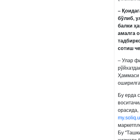
– Қоидаг
бўлиб, у
балки ҳа
амалга 
тадбирк
сотиш че
– Улар ф
рўйхатда
Ҳаммаси 
оширилга
Бу ерда 
воситачи
орасида,
my.soliq.
маркетпл
Бу “Ташк