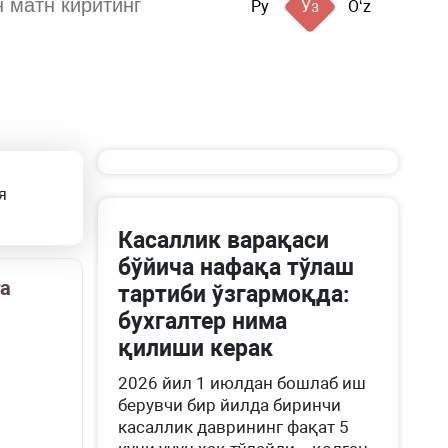
Ру
Ўз
Oʻz
я
Касаллик варақаси
бўйича нафақа тўлаш
га
тартиби ўзгармоқда:
бухгалтер нима
қилиши керак
2026 йил 1 июлдан бошлаб иш
берувчи бир йилда биринчи
касаллик даврининг фақат 5