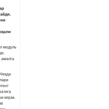
ар
майди,
вни
рқали
ал модуль
ди.
а амалга
 Чекда
тлари
итент
хатига
и керак.
ив