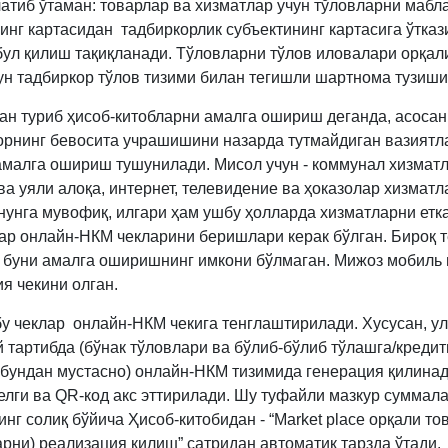
латиб ўтаман: товарлар ва хизматлар учун тўловларни мабл
инг картасидан тадбиркорлик субъектининг картасига ўтказ
бул қилиш тақиқланади. Тўловларни тўлов иловалари орқал
ун тадбиркор тўлов тизими билан тегишли шартнома тузиши
н туриб ҳисоб-китобларни амалга ошириш деганда, асосан
орнинг бевосита учрашишини назарда тутмайдиган вазиятл
амалга ошириш тушунилади. Мисол учун - коммунал хизматл
ва уяли алоқа, интернет, телевидение ва ҳоказолар хизматл
онунга мувофиқ, илгари ҳам ушбу ҳолларда хизматларни етк
ар онлайн-НКМ чекларини беришлари керак бўлган. Бироқ т
 буни амалга оширишнинг имкони бўлмаган. Мижоз мобиль
я чекини олган.
у чеклар онлайн-НКМ чекига тенглаштирилади. Хусусан, у
 тартибда (бўнак тўловлари ва бўлиб-бўлиб тўлашга/кредит
 бундан мустасно) онлайн-НКМ тизимида генерация қилина
елги ва QR-код акс эттирилади. Шу туфайли мазкур суммала
нг солиқ бўйича Ҳисоб-китобидан - “Market place орқали т
арни) реализация қилиш” сатридан автоматик тарзда ўтади.