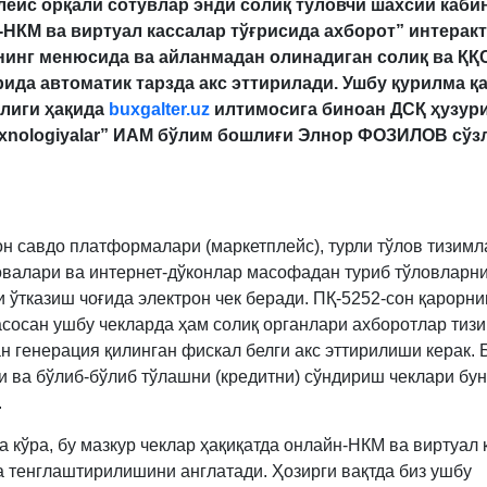
ейс орқали сотувлар энди солиқ тўловчи шахсий каби
НКМ ва виртуал кассалар тўғрисида ахборот” интерак
нинг менюсида ва айланмадан олинадиган солиқ ва ҚҚС
ида автоматик тарзда акс эттирилади. Ушбу қурилма қ
нлиги ҳақида
buxgalter.uz
илтимосига биноан ДСҚ ҳузур
exnologiyalar” ИАМ бўлим бошлиғи Элнор ФОЗИЛОВ сўз
он савдо платформалари (маркетплейс), турли тўлов тизимл
овалари ва интернет-дўконлар масофадан туриб тўловларни
и ўтказиш чоғида электрон чек беради. ПҚ-5252-сон қарорн
сосан ушбу чекларда ҳам солиқ органлари ахборотлар тиз
н генерация қилинган фискал белги акс эттирилиши керак. 
и ва бўлиб-бўлиб тўлашни (кредитни) сўндириш чеклари бу
.
а кўра, бу мазкур чеклар ҳақиқатда онлайн-НКМ ва виртуал 
а тенглаштирилишини англатади. Ҳозирги вақтда биз ушбу