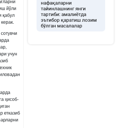
ағларни
нафақаларни
тайинлашнинг янги
иш йўли
тартиби: амалиётда
и қабул
эътибор қаратиш лозим
 керак.
бўлган масалалар
 сотувчи
арда
ар,
ари учун
азиб
ехник
 иловадан
ларда
га ҳисоб-
диган
р етказиб
оварларни