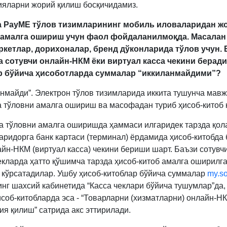
ияларни жорий қилиш босқичидамиз.
ва PayME тўлов тизимларининг мобиль иловаларидан ж
 амалга ошириш учун фаол фойдаланилмоқда. Масалан 
кетлар, дорихоналар, бренд дўконларида тўлов учун. 
а сотувчи
онлайн-НКМ ёки виртуал касса чекини беради
р бўйича ҳисоботларда суммалар “иккиланмайдими”?
анмайди”. Электрон тўлов тизимларида иккита тушунча мавж
 тўловни амалга ошириш ва масофадан туриб ҳисоб-китоб 
 тўловни амалга оширишда ҳаммаси илгаридек тарзда қол
харидорга банк картаси (терминал) ёрдамида ҳисоб-китобда 
айн-НКМ (виртуал касса) чекини бериши шарт. Баъзи сотувч
екларда ҳатто қўшимча тарзда ҳисоб-китоб амалга оширилга
 кўрсатадилар. Ушбу ҳисоб-китоблар бўйича суммалар
my.so
инг шахсий кабинетида “Касса чеклари бўйича тушумлар”да,
исоб-китобларда эса - “Товарларни (хизматларни) онлайн-Н
ия қилиш” сатрида акс эттирилади.