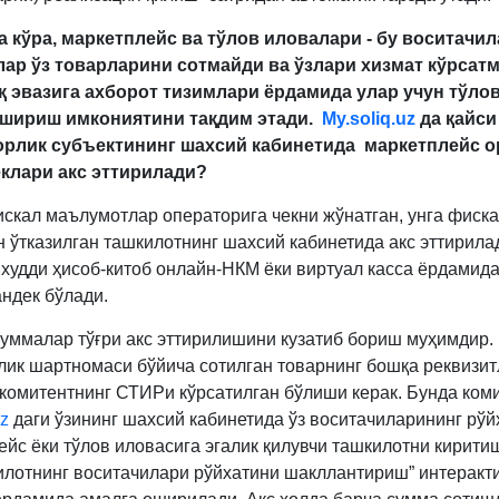
а кўра,
маркетплейс ва тўлов иловалари - бу воситачил
лар ўз товарларини сотмайди ва ўзлари хизмат кўрсат
қ эвазига ахборот тизимлари ёрдамида улар учун тўло
ошириш имкониятини тақдим этади.
M
y.soliq.uz
да қайси
орлик субъектининг шахсий кабинетида
маркетплейс
о
клари акс эттирилади?
искал маълумотлар операторига чекни жўнатган, унга фиск
н ўтказилган ташкилотнинг шахсий кабинетида акс эттирила
худди ҳисоб-китоб онлайн-НКМ ёки виртуал касса ёрдамид
ндек бўлади.
суммалар тўғри акс эттирилишини кузатиб бориш муҳимдир.
лик шартномаси бўйича сотилган товарнинг бошқа реквизи
 комитентнинг СТИРи кўрсатилган бўлиши керак. Бунда ком
uz
даги ўзининг шахсий кабинетида ўз воситачиларининг рўй
ейс ёки тўлов иловасига эгалик қилувчи ташкилотни киритиш
илотнинг воситачилари рўйхатини шакллантириш” интеракт