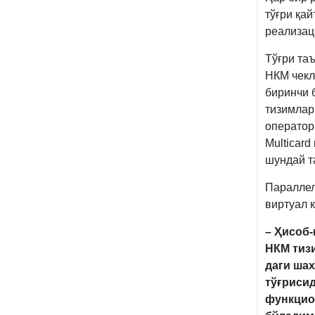
тўғри қа
реализаци
Тўғри та
НКМ чекл
биринчи 
тизимлар
оператори
Multicar
шундай т
Параллел
виртуал 
– Ҳисоб-
НКМ тиз
даги
шах
тўғрисид
функци