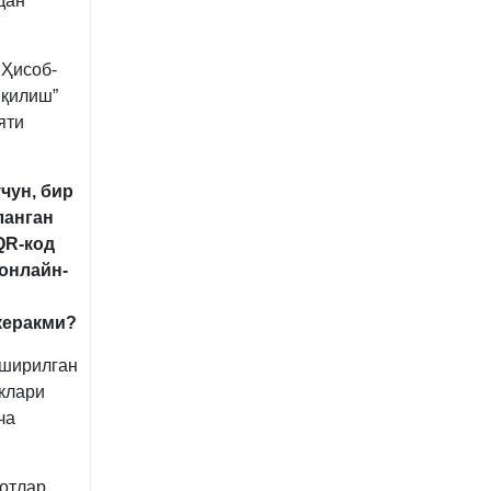
дан
 Ҳисоб-
 қилиш”
яти
чун, бир
ланган
QR-код
 онлайн-
керакми?
оширилган
еклари
ча
мотлар