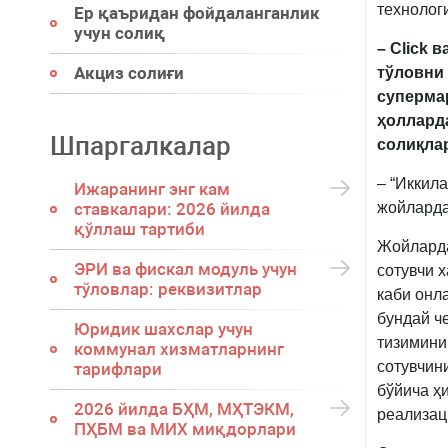
технолог
Ер қаъридан фойдаланганлик
учун солиқ
–
Click 
Акциз солиғи
тўловни
супермар
ҳоллард
Шпаргалкалар
солиқла
– “Иккил
Ижаранинг энг кам
ставкалари: 2026 йилда
жойларда
қўллаш тартиби
Жойларда
ЭРИ ва фискал модуль учун
сотувчи 
тўловлар: реквизитлар
каби онл
бундай ч
Юридик шахслар учун
тизимини
коммунал хизматларнинг
сотувчин
тарифлари
бўйича ҳ
2026 йилда БҲМ, МҲТЭКМ,
реализац
ПҲБМ ва МИХ миқдорлари