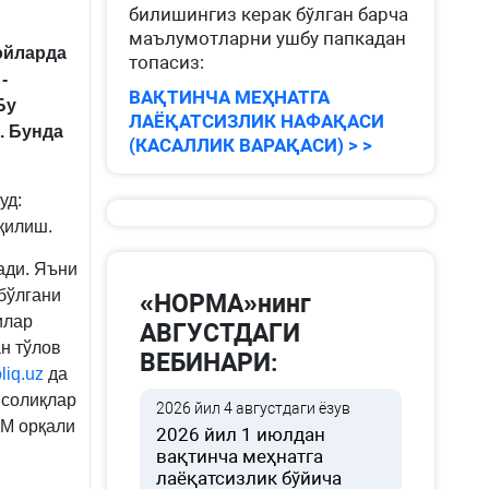
билишингиз керак бўлган барча
маълумотларни ушбу папкадан
ойларда
топасиз:
-
ВАҚТИНЧА МЕҲНАТГА
Бу
ЛАЁҚАТСИЗЛИК НАФАҚАСИ
. Бунда
(КАСАЛЛИК ВАРАҚАСИ) > >
уд:
қилиш.
ади. Яъни
бўлгани
«НОРМА»нинг
илар
АВГУСТДАГИ
н тўлов
ВЕБИНАРИ:
liq.uz
да
 солиқлар
2026 йил 4 августдаги ёзув
КМ орқали
2026 йил 1 июлдан
вақтинча меҳнатга
лаёқатсизлик бўйича