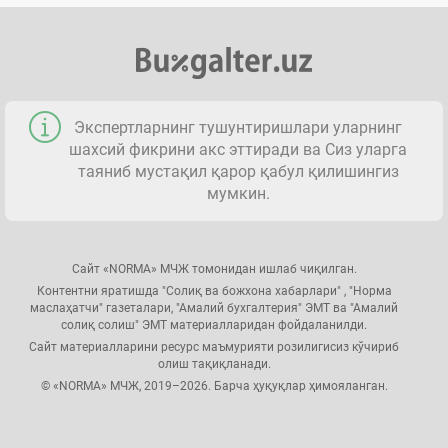
Экспертларнинг тушунтиришлари уларнинг
шахсий фикрини акс эттиради ва Сиз уларга
таяниб мустақил қарор қабул қилишингиз
мумкин.
Сайт «NORMA» МЧЖ томонидан ишлаб чиқилган.
Контентни яратишда "Солиқ ва божхона хабарлари" , "Норма
маслаҳатчи" газеталари, "Амалий бухгалтерия" ЭМТ ва "Амалий
солиқ солиш" ЭМТ материалларидан фойдаланилди.
Сайт материалларини ресурс маъмурияти розилигисиз кўчириб
олиш тақиқланади.
© «NORMA» МЧЖ, 2019–2026. Барча ҳуқуқлар ҳимояланган.