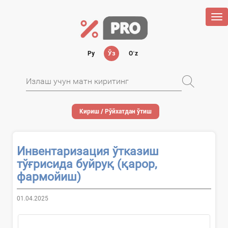
Tog
nav
Ру
Ўз
Oʻz
Кириш / Рўйхатдан ўтиш
Инвентаризация ўтказиш
тўғрисида буйруқ (қарор,
фармойиш)
01.04.2025