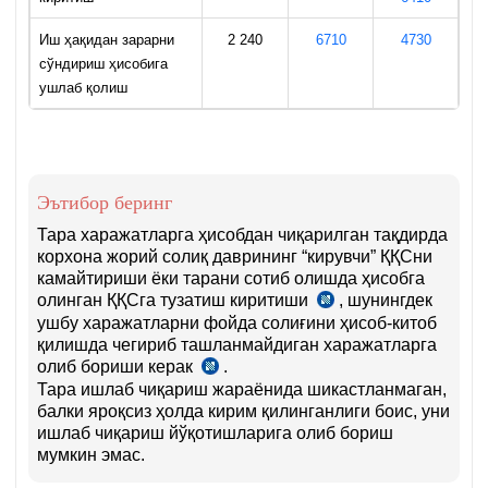
Иш ҳақидан зарарни
2 240
6710
4730
сўндириш ҳисобига
ушлаб қолиш
Эътибор беринг
Тара харажатларга ҳисобдан чиқарилган тақдирда
корхона жорий солиқ даврининг “кирувчи” ҚҚСни
камайтириши ёки тарани сотиб олишда ҳисобга
олинган ҚҚСга тузатиш киритиши
, шунингдек
СК
ушбу харажатларни фойда солиғини ҳисоб-китоб
269-
қилишда чегириб ташланмайдиган харажатларга
м.
олиб бориши керак
.
1-
СК
қ.
Тара ишлаб чиқариш жараёнида шикастланмаган,
317-
2-
балки яроқсиз ҳолда кирим қилинганлиги боис, уни
м.
б.
ишлаб чиқариш йўқотишларига олиб бориш
1-
мумкин эмас.
б.