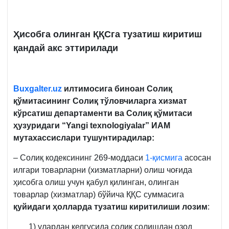
Ҳисобга олинган ҚҚСга тузатиш киритиш
қандай акс эттирилади
Buxgalter.uz
илтимосига биноан Солиқ
қўмитасининг Солиқ тўловчиларга хизмат
кўрсатиш департаменти ва Солиқ қўмитаси
ҳузуридаги “Yangi texnologiyalar” ИАМ
мутахассислари тушунтирадилар:
– Солиқ кодексининг 269-моддаси
1-қисмига
асосан
илгари товарларни (хизматларни) олиш чоғида
ҳисобга олиш учун қабул қилинган, олинган
товарлар (хизматлар) бўйича ҚҚС суммасига
қуйидаги ҳолларда тузатиш киритилиши лозим
:
1) улардан келгусида солиқ солишдан озод