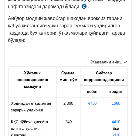
317-
наф тарзидаги даромад бўлади
.
СК
м.
376-
1-
Айбдор моддий жавобгар шахсдан яроқсиз тарани
м.
б.,
қабул қилганлиги учун зарар суммаси ундирилган
5-
3-
тақдирда бухгалтерия ўтказмалари қуйидаги тарзда
б.
б.
бўлади:
Жадвални ёйиш ⤢
Хўжалик
Сумма,
Счётлар
операциясининг
минг
с
ў
м
к
орреспонденцияс
и
мазмуни
дебет
кредит
Ходимдан етказилган
2 000
4730
1060
зарарни ундириш
ҚҚС бўйича ҳисобга
240
4410
олишга тузатиш
ёки
киритиш
6410