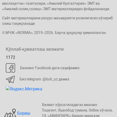
маслаҳатчи» газеталари, «Амалий бухгалтерия» ЭМТ ва
«Амалий солиқ солиш» ЭМТ материалларидан фойдаланилди.
Сайт материалларини ресурс маъмурияти розилигисиз кўчириб
олиш тақиқланади.
© МЧЖ «NORMA», 2019–2026. Барча ҳуқуқлар ҳимояланган.
Қўллаб-қувватлаш хизмати
1172
Бизнинг Facebook даги саҳифамиз
Биз telegram: @buh_uz дамиз
Хизмат кўрсатиладиган манзил:
Тошкент, Яшнобод тумани, Элбeк кўчаси,
Бориш
14, «ABИАПAPК» бизнеc-маркази