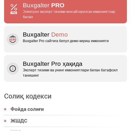
Buxgalter
PRO
Электрон эксперт тизими кенгайтирилган имкониятлар
билан
Buxgalter
Demo
Buxgalter Pro сайтига бепул демо‑кириш имконияти
Buxgalter Pro ҳақида
Эксперт тизими ва унинг имкониятлари билан батафсил
танишинг
Солиқ кодекси
Фойда солиғи
ЖШДС