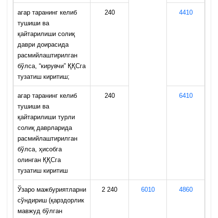
агар таранинг келиб
240
4410
тушиши ва
қайтарилиши солиқ
даври доирасида
расмийлаштирилган
бўлса, “кирувчи” ҚҚСга
тузатиш киритиш;
агар таранинг келиб
240
6410
тушиши ва
қайтарилиши турли
солиқ даврларида
расмийлаштирилган
бўлса, ҳисобга
олинган ҚҚСга
тузатиш киритиш
Ўзаро мажбуриятларни
2 240
6010
4860
сўндириш (қарздорлик
мавжуд бўлган