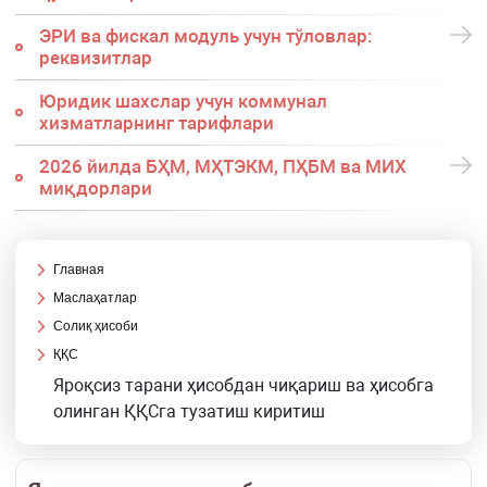
ЭРИ ва фискал модуль учун тўловлар:
реквизитлар
Юридик шахслар учун коммунал
хизматларнинг тарифлари
2026 йилда БҲМ, МҲТЭКМ, ПҲБМ ва МИХ
миқдорлари
Главная
Маслаҳатлар
Солиқ ҳисоби
ҚҚС
Яроқсиз тарани ҳисобдан чиқариш ва ҳисобга
олинган ҚҚСга тузатиш киритиш