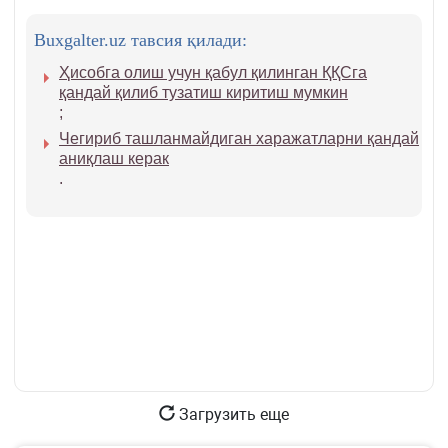
Buxgalter.uz тавсия қилади:
Ҳисобга олиш учун қабул қилинган ҚҚСга
қандай қилиб тузатиш киритиш мумкин
;
Чегириб ташланмайдиган харажатларни қандай
аниқлаш керак
.
Загрузить еще