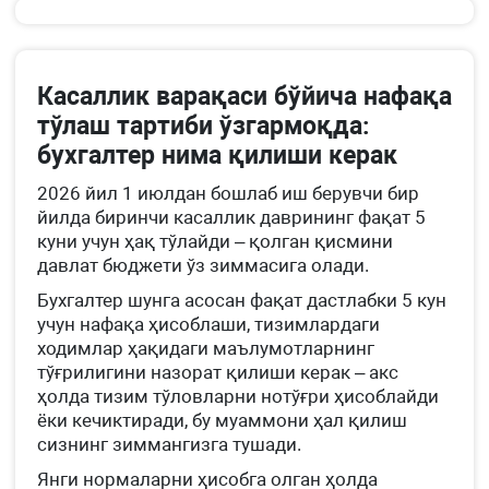
Касаллик варақаси бўйича нафақа
тўлаш тартиби ўзгармоқда:
бухгалтер нима қилиши керак
2026 йил 1 июлдан бошлаб иш берувчи бир
йилда биринчи касаллик даврининг фақат 5
куни учун ҳақ тўлайди – қолган қисмини
давлат бюджети ўз зиммасига олади.
Бухгалтер шунга асосан фақат дастлабки 5 кун
учун нафақа ҳисоблаши, тизимлардаги
ходимлар ҳақидаги маълумотларнинг
тўғрилигини назорат қилиши керак – акс
ҳолда тизим тўловларни нотўғри ҳисоблайди
ёки кечиктиради, бу муаммони ҳал қилиш
сизнинг зиммангизга тушади.
Янги нормаларни ҳисобга олган ҳолда