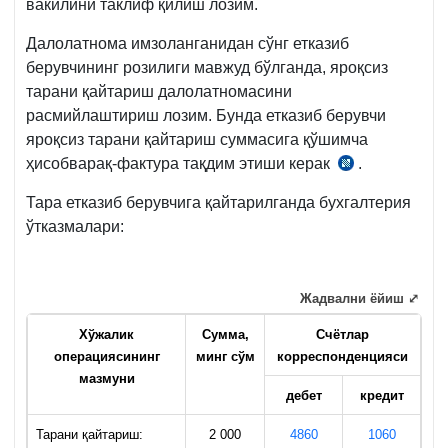
вакилини таклиф қилиш лозим.
Далолатнома имзоланганидан сўнг етказиб
берувчининг розилиги мавжуд бўлганда, яроқсиз
тарани қайтариш далолатномасини
расмийлаштириш лозим. Бунда етказиб берувчи
яроқсиз тарани қайтариш суммасига қўшимча
ҳисобварақ-фактура тақдим этиши керак
.
Низом
40-
Тара етказиб берувчига қайтарилганда бухгалтерия
б.,
ўтказмалари:
14.08.2020
й.
489-
Жадвални ёйиш ⤢
сон
ВМҚга
Хўжалик
Сумма,
Счётлар
операциясининг
минг
с
ў
м
к
орреспонденцияс
и
2-
мазмуни
илова
дебет
кредит
Тарани қайтариш:
2 000
4860
1060