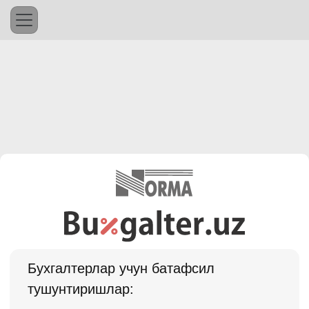
Бухгалтерлар учун батафсил
тушунтиришлар: