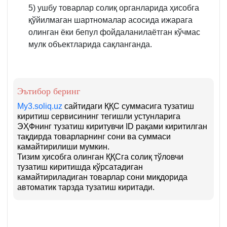
5) ушбу товарлар солиқ органларида ҳисобга
қўйилмаган шартномалар асосида ижарага
олинган ёки бепул фойдаланилаётган кўчмас
мулк объектларида сақланганда.
Эътибор беринг
My3.soliq.uz
сайтидаги ҚҚС суммасига тузатиш
киритиш сервисининг тегишли устунларига
ЭҲФнинг тузатиш киритувчи ID рақами киритилган
тақдирда товарларнинг сони ва суммаси
камайтирилиши мумкин.
Тизим ҳисобга олинган ҚҚСга солиқ тўловчи
тузатиш киритишда кўрсатадиган
камайтириладиган товарлар сони миқдорида
автоматик тарзда тузатиш киритади.