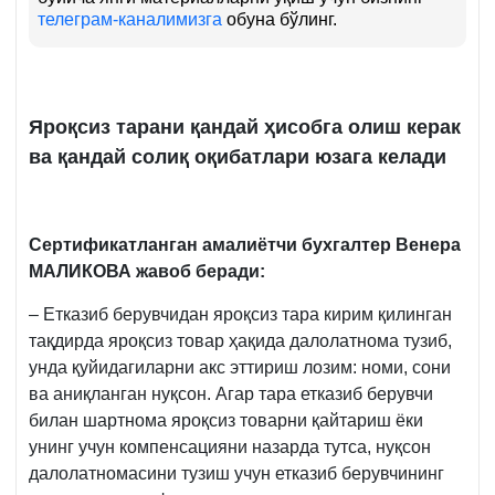
телеграм-каналимизга
обуна бўлинг.
Яроқсиз тарани қандай ҳисобга олиш керак
ва қандай солиқ оқибатлари юзага келади
Сертификатланган амалиётчи бухгалтер
Венера
МАЛИКОВА
жавоб беради
:
– Етказиб берувчидан яроқсиз тара кирим қилинган
тақдирда яроқсиз товар ҳақида далолатнома тузиб,
унда қуйидагиларни акс эттириш лозим: номи, сони
ва аниқланган нуқсон. Агар тара етказиб берувчи
билан шартнома яроқсиз товарни қайтариш ёки
унинг учун компенсацияни назарда тутса, нуқсон
далолатномасини тузиш учун етказиб берувчининг