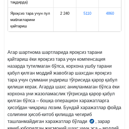
тақдирда)
Яроқсиз тара учун пул
2 240
5110
4860
маблағларини
қайтариш
Агар шартнома шартларида яроқсиз тарани
қайтариш ёки яроқсиз тара учун компенсация
назарда тутилмаган бўлса, корхона ушбу тарани
қабул қилган моддий жавобгар шахсдан яроқсиз
тара учун суммани ундириш тўғрисида қарор қабул
қилиши керак. Агарда шахс аниқланмаган бўлса ёки
корхона уни жазоламаслик тўғрисида қарор қабул
қилган бўлса – бошқа операцион харажатларга
ҳисобдан чиқариш лозим. Бундай харажатлар фойда
солиғини ҳисоб-китоб қилишда чегириб
ташланмайдиган харажатлар бўлади
, зарар
СК
кечиб юборилган жисмоний шахс учун эса – моддий