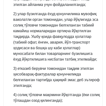
этилган айланма учун фойдаланилганда;
2) улар бузилганда ёхуд қонунчиликка мувофиқ
ваколатли орган томонидан, улар йўқлигида эса
солиқ тўловчи томонидан белгиланган табиий
камайиш нормаларидан ортиқча йўқотилган
тақдирда. Ушбу қоида фавқулодда ҳолатлар
(табиий офат, ёнғин, авария, йўл-транспорт
ҳодисаси ва бошқа шу каби ҳолатлар)
муносабати билан товарларнинг бузилишига
ёхуд йўқотилишига нисбатан татбиқ этилмайди;
3) етказиб берувчи томонидан тақдим этилган
ҳисобварақ-фактуралар қонунчиликда
белгиланган тартибда ҳақиқий эмас деб эътироф
этилганда;
4) солиқ тўловчи мақомини йўқотганда (ёки солиқ
тўлашдан озод қилинганда);