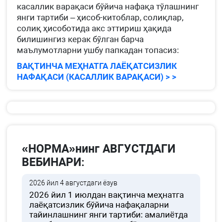
касаллик варақаси бўйича нафақа тўлашнинг
янги тартиби – ҳисоб-китоблар, солиқлар,
солиқ ҳисоботида акс эттириш ҳақида
билишингиз керак бўлган барча
маълумотларни ушбу папкадан топасиз:
ВАҚТИНЧА МЕҲНАТГА ЛАЁҚАТСИЗЛИК
НАФАҚАСИ (КАСАЛЛИК ВАРАҚАСИ) > >
«НОРМА»нинг АВГУСТДАГИ
ВЕБИНАРИ:
2026 йил 4 августдаги ёзув
2026 йил 1 июлдан вақтинча меҳнатга
лаёқатсизлик бўйича нафақаларни
тайинлашнинг янги тартиби: амалиётда