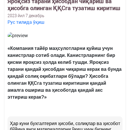
Яроқсиз тарани ҳисобдан чиқариш ва
ҳисобга олинган ҚҚСга тузатиш киритиш
2023 йил 7 декабрь
Рус тилида ўқиш
«
Компания тайёр маҳсулотларни қуйиш учун
канистрлар сотиб олади. Канистрларнинг бир
қисми яроқсиз ҳолда келиб тушди. Яроқсиз
тарани қандай ҳисобдан чиқариш керак ва бунда
қандай солиқ оқибатлари бўлади? Ҳисобга
олинган ҚҚСга тузатиш киритишни қандай
амалга ошириш ва ҳисоботда қандай акс
эттириш керак?
»
Ҳар куни бухгалтерия ҳисоби, солиқлар ва ҳисобот
бўйича янги материалларни ўқиш учун бизнинг