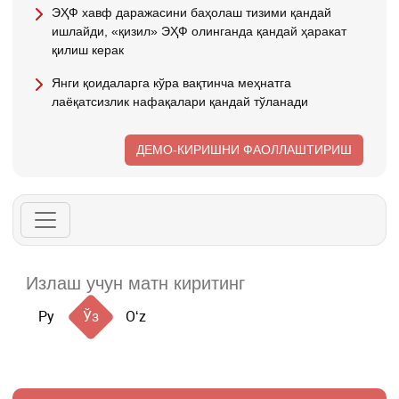
ЭҲФ хавф даражасини баҳолаш тизими қандай
ишлайди, «қизил» ЭҲФ олинганда қандай ҳаракат
қилиш керак
Янги қоидаларга кўра вақтинча меҳнатга
лаёқатсизлик нафақалари қандай тўланади
ДЕМО-КИРИШНИ ФАОЛЛАШТИРИШ
Ру
Ўз
Oʻz