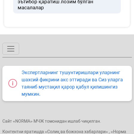
эътибор қаратиш лозим бўлган
масалалар
Экспертларнинг тушунтиришлари уларнинг
шахсий фикрини акс эттиради ва Сиз уларга
таяниб мустақил қарор қабул қилишингиз
мумкин.
Сайт «NORMA» МЧЖ томонидан ишлаб чиқилган.
Контентни яратишда «Солиқ ва божхона хабарлари» , «Норма