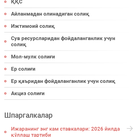
ҚҚС
Айланмадан олинадиган солиқ
Ижтимоий солиқ
Сув ресурсларидан фойдаланганлик учун
солиқ
Мол-мулк солиғи
Ер солиғи
Ер қаъридан фойдаланганлик учун солиқ
Акциз солиғи
Шпаргалкалар
Ижаранинг энг кам ставкалари: 2026 йилда
қўллаш тартиби